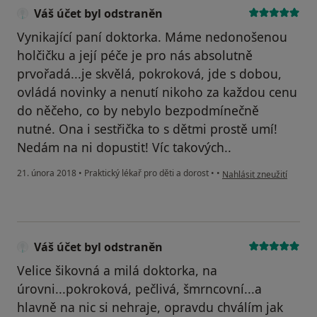
Váš účet byl odstraněn
Vynikající paní doktorka. Máme nedonošenou
holčičku a její péče je pro nás absolutně
prvořadá...je skvělá, pokroková, jde s dobou,
ovládá novinky a nenutí nikoho za každou cenu
do něčeho, co by nebylo bezpodmínečně
nutné. Ona i sestřička to s dětmi prostě umí!
Nedám na ni dopustit! Víc takových..
podle názoru uživatele 
21. února 2018
•
Praktický lékař pro děti a dorost
•
•
Nahlásit zneužití
Váš účet byl odstraněn
Velice šikovná a milá doktorka, na
úrovni...pokroková, pečlivá, šmrncovní...a
hlavně na nic si nehraje, opravdu chválím jak