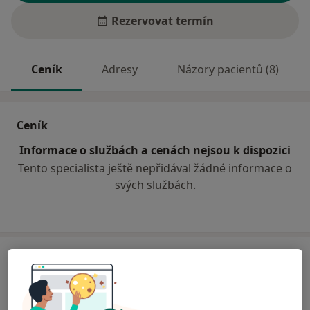
Rezervovat termín
Ceník
Adresy
Názory pacientů (8)
Ceník
Informace o službách a cenách nejsou k dispozici
Tento specialista ještě nepřidával žádné informace o
svých službách.
Adresa
Praktický lékař pro děti a dorost
č.d. 71,
Bílovice
68712