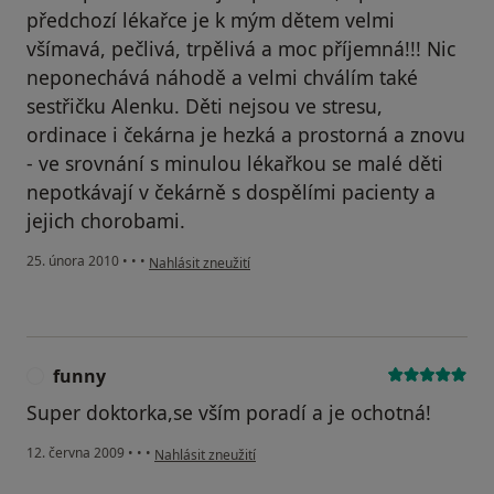
předchozí lékařce je k mým dětem velmi
všímavá, pečlivá, trpělivá a moc příjemná!!! Nic
neponechává náhodě a velmi chválím také
sestřičku Alenku. Děti nejsou ve stresu,
ordinace i čekárna je hezká a prostorná a znovu
- ve srovnání s minulou lékařkou se malé děti
nepotkávají v čekárně s dospělími pacienty a
jejich chorobami.
podle názoru uživatele Pacient
25. února 2010
•
•
•
Nahlásit zneužití
funny
F
Super doktorka,se vším poradí a je ochotná!
podle názoru uživatele funny
12. června 2009
•
•
•
Nahlásit zneužití