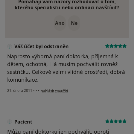
Pomáhají vám názory rozhodovat o tom,
kterého specialistu nebo ordinaci navštívit?
Ano
Ne
Váš účet byl odstraněn
Naprosto výborná paní doktorka, příjemná k
dětem, ochotná, i já musím pochválit rovněž
sestřičku. Celkově velmi vlídné prostředí, dobrá
komunikace.
podle názoru uživatele Váš účet byl odstraněn
21. února 2011
•
•
•
Nahlásit zneužití
Pacient
Můžu paní doktorku jen pochválit, oproti