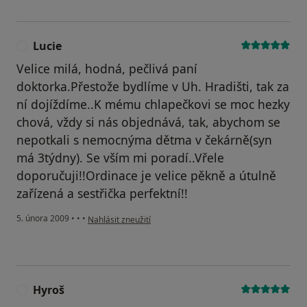
Lucie
L
Velice milá, hodná, pečlivá paní
doktorka.Přestože bydlíme v Uh. Hradišti, tak za
ní dojíždíme..K mému chlapečkovi se moc hezky
chová, vždy si nás objednává, tak, abychom se
nepotkali s nemocnýma dětma v čekárně(syn
má 3týdny). Se vším mi poradí..Vřele
doporučuji!!Ordinace je velice pěkně a útulně
zařízená a sestřička perfektní!!
podle názoru uživatele Lucie
5. února 2009
•
•
•
Nahlásit zneužití
Hyroš
H