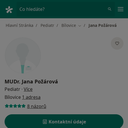
Hla
Co hledáte?
Hlavní Stránka
Pediatr
Bílovice
Jana Požárová
Změna města
MUDr.
Jana Požárová
o specializacích
Pediatr
·
Více
Bílovice
1 adresa
8 názorů
Kontaktní údaje