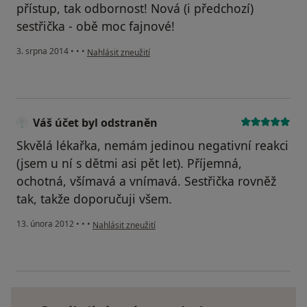
přístup, tak odbornost! Nová (i předchozí)
sestřička - obě moc fajnové!
podle názoru uživatele Váš účet byl odstraněn
3. srpna 2014
•
•
•
Nahlásit zneužití
Váš účet byl odstraněn
Skvělá lékařka, nemám jedinou negativní reakci
(jsem u ní s dětmi asi pět let). Příjemná,
ochotná, všímavá a vnímavá. Sestřička rovněž
tak, takže doporučuji všem.
podle názoru uživatele Váš účet byl odstraněn
13. února 2012
•
•
•
Nahlásit zneužití