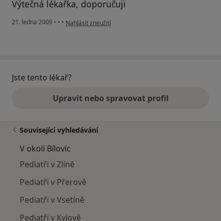
Výtečná lékařka, doporučuji
podle názoru uživatele Hyroš
21. ledna 2009
•
•
•
Nahlásit zneužití
Jste tento lékař?
Upravit nebo spravovat profil
Související vyhledávání
V okolí Bílovic
Pediatři v Zlíně
Pediatři v Přerově
Pediatři v Vsetíně
Pediatři v Kyjově