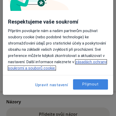
Přiblížit mapu
se otevře v nové záložce
Respektujeme vaše soukromí
Dostupnost
Na této adrese online kalendář není aktivní
Přijetím povolujete nám a našim partnerům používat
soubory cookie (nebo podobné technologie) ke
Co mám v takové situaci udělat?
shromažďování údajů pro statistické účely a poskytování
obsahu na základě vašich zvyklostí při procházení. Své
Způsoby platby (soukromé návštěvy)
preference můžete kdykoli zkontrolovat a aktualizovat v
Na teto adrese lékař přijímá pacienty na pojišťovnu
nastavení. Další informace naleznete v
zásadách ochrany
Detaily
soukromí a souborů cookie.
Více
o adrese
Přijmout
Upravit nastavení
Názory
Přidejte svůj názor