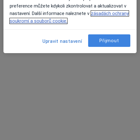
preference můžete kdykoli zkontrolovat a aktualizovat v
nastavení. Další informace naleznete v
zásadách ochrany
soukromí a souborů cookie.
Přijmout
Upravit nastavení
MUDr. Martina Matulová
·
Více
Pediatr
12 názorů
Tento specialista nenabízí online rezervaci termínu na této adrese.
Rezervovat termín