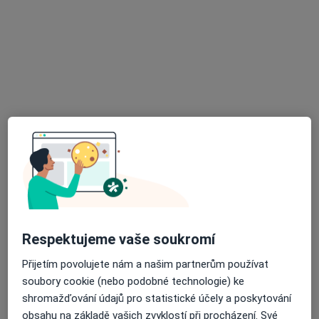
MUDr. Robert Jeník
·
Více
Pediatr, Kardiolog
12 názorů
Adresa 1
Adresa 2
Havlíčkova 660, Kroměříž
•
Mapa
Dětská kardiologická ambulance
Tento specialista nenabízí online rezervaci termínu na této adrese.
Rezervovat termín
Respektujeme vaše soukromí
K dispozici jsou online konzultace
Přijetím povolujete nám a našim partnerům používat
Specialisté ve vaší oblasti nenabízí osobní návštěvy.
soubory cookie (nebo podobné technologie) ke
Zkuste místo toho online konzultace.
shromažďování údajů pro statistické účely a poskytování
obsahu na základě vašich zvyklostí při procházení. Své