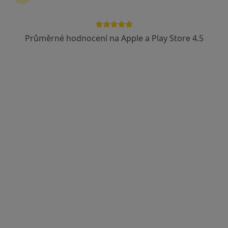
Průměrné hodnocení na Apple a Play Store 4.5
MUDr. Věra Rajchlová
·
Více
Pediatr
9 názorů
Masarykova 315, Zlín
•
Mapa
Ordinace PLDD Luhačovice
Tento specialista nenabízí online rezervaci termínu na této adrese.
Rezervovat termín