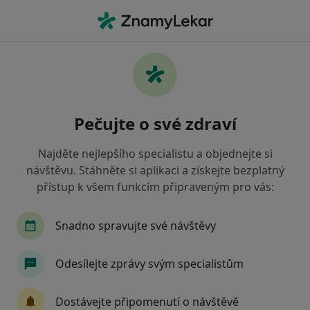
Hla
Pediatr • Hulín, zlínský
Filtry
Mapa
Pediatr Hulín
Pečujte o své zdraví
Jak řadíme výsledky vyhledávání?
Najděte nejlepšího specialistu a objednejte si
návštěvu. Stáhněte si aplikaci a získejte bezplatný
Jakou pojišťovnu máte?
přístup k všem funkcím připraveným pro vás:
Oborová zdravotní pojišťovna
Snadno spravujte své návštěvy
Odesílejte zprávy svým specialistům
Dostávejte připomenutí o návštěvě