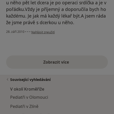
u něho pět let dcera je po operaci srdíčka a je v
pořádku.Vždy je příjemný a doporučila bych ho
každému. Je jak má každý lékař být.A jsem ráda
že jsme právě s dcerkou u něho.
podle názoru uživatele Pacient
28. září 2010
•
•
•
Nahlásit zneužití
Zobrazit více
výše uvedené názory
Související vyhledávání
V okolí Kroměříže
Pediatři v Olomouci
Pediatři v Zlíně