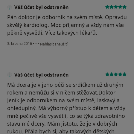
Váš účet byl odstraněn
Pán doktor je odborník na svém místě. Opravdu
skvělý kardiolog. Moc příjemný a vždy nám vše
pěkně vysvětlí. Více takových lékařů.
podle názoru uživatele Váš účet byl odstraněn
3. března 2016
•
•
•
Nahlásit zneužití
Váš účet byl odstraněn
Má dcera je v jeho péči se srdíčkem už druhým
rokem a nemůžu si v ničem stěžovat.Doktor
Jeník je odborníkem na svém místě, laskavý a
ohleduplný. Má výborný přístup k dětem a vždy
mně pečlivě vše vysvětlí, co se týká zdravotního
stavu mé dcery. Mám jistotu, že je v dobrých
rukou. Přála bych si, aby takových dětských