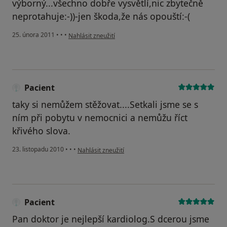
výborný...všechno dobře vysvětlí,nic zbytečně
neprotahuje:-))-jen škoda,že nás opouští:-(
podle názoru uživatele Pacient
25. února 2011
•
•
•
Nahlásit zneužití
Pacient
taky si nemůžem stěžovat....Setkali jsme se s
ním při pobytu v nemocnici a nemůžu říct
křivého slova.
podle názoru uživatele Pacient
23. listopadu 2010
•
•
•
Nahlásit zneužití
Pacient
Pan doktor je nejlepší kardiolog.S dcerou jsme