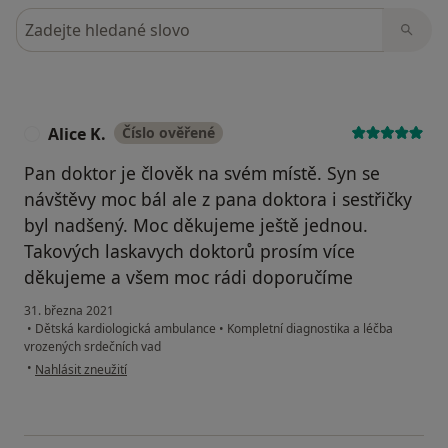
Hledejte v názorech
Alice K.
Číslo ověřené
A
Pan doktor je člověk na svém místě. Syn se
návštěvy moc bál ale z pana doktora i sestřičky
byl nadšený. Moc děkujeme ještě jednou.
Takových laskavych doktorů prosím více
děkujeme a všem moc rádi doporučíme
31. března 2021
•
Dětská kardiologická ambulance
•
Kompletní diagnostika a léčba
vrozených srdečních vad
podle názoru uživatele Alice K.
•
Nahlásit zneužití