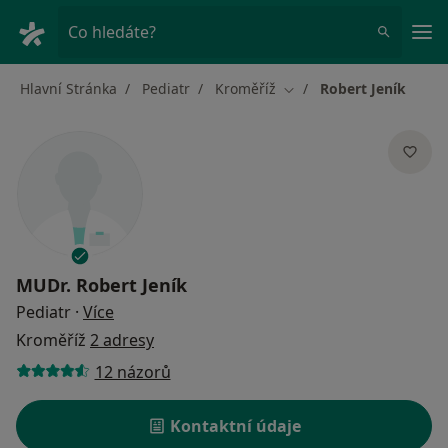
Hla
Co hledáte?
Hlavní Stránka
Pediatr
Kroměříž
Robert Jeník
Změna města
MUDr.
Robert Jeník
o specializacích
Pediatr
·
Více
Kroměříž
2 adresy
12 názorů
Kontaktní údaje