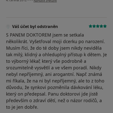
4. června 2012
•
•
•
Nahlásit zneužití
Váš účet byl odstraněn
S PANEM DOKTOREM jsem se setkala
několikrát. Vyšetřoval moji dcerku po narození.
Musím říci, že do té doby jsem nikdy neviděla
tak milý, klidný a ohleduplný přístup k dětem. Je
to výborný lékař, který vše podrobně a
srozumitelně vysvětlí a ve všem poradí. Nikdy
nebyl nepříjemný, ani arogantní. Např. známá
mi říkala, že na ni byl nepříjemný, ale to z toho
důvodu, že synkovi pozměnila dávkování léku,
který on předepsal. Panu doktorovi jde jistě
především o zdraví dětí, než o názor rodičů, a
to je jen dobře.