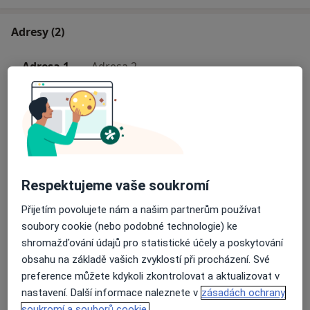
Adresy (2)
Adresa 1
Adresa 2
Dětská kardiologická ambulance
Havlíčkova 660,
Kroměříž
Přiblížit mapu
Respektujeme vaše soukromí
se otevře v nové záložce
Přijetím povolujete nám a našim partnerům používat
Dostupnost
Na této adrese online kalendář není aktivní
soubory cookie (nebo podobné technologie) ke
Co mám v takové situaci udělat?
shromažďování údajů pro statistické účely a poskytování
obsahu na základě vašich zvyklostí při procházení. Své
preference můžete kdykoli zkontrolovat a aktualizovat v
Více
nastavení. Další informace naleznete v
zásadách ochrany
o adrese
soukromí a souborů cookie.