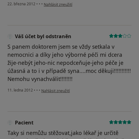
podle názoru uživatele Váš účet byl odstraněn
22. března 2012
•
•
•
Nahlásit zneužití
Váš účet byl odstraněn
S panem doktorem jsem se vždy setkala v
nemocnici a díky jeho výborné péči mi dcera
žije-nebýt jeho-nic nepodceňuje-jeho péče je
úžasná a to i v případě syna....moc děkuji!!!!!!!!!!!
Nemohu vynachválit!!!!!!!!
podle názoru uživatele Váš účet byl odstraněn
11. ledna 2012
•
•
•
Nahlásit zneužití
Pacient
Taky si nemůžu stěžovat,jako lékař je určitě