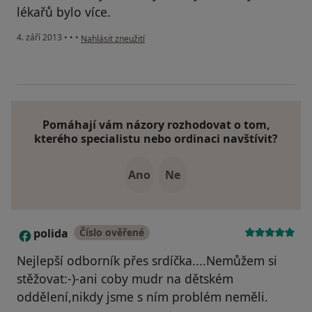
lékařů bylo více.
podle názoru uživatele Váš účet byl odstraněn
4. září 2013
•
•
•
Nahlásit zneužití
Pomáhají vám názory rozhodovat o tom,
kterého specialistu nebo ordinaci navštívit?
Ano
Ne
polida
Číslo ověřené
P
Nejlepší odborník přes srdíčka....Nemůžem si
stěžovat:-)-ani coby mudr na dětském
oddělení,nikdy jsme s ním problém neměli.