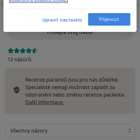
Názory
Přijmout
Upravit nastavení
Přidejte svůj názor
12 názorů
Recenze pacientů jsou pro nás důležité.
Specialisté nemají možnost zaplatit za
odstranění nebo změnu recenze pacienta.
Další informace o názorech
Další informace.