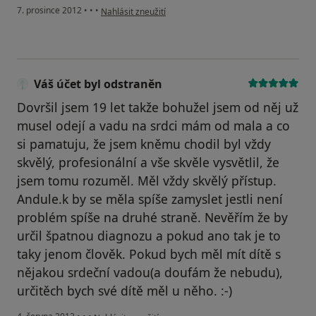
podle názoru uživatele polida
7. prosince 2012
•
•
•
Nahlásit zneužití
Váš účet byl odstraněn
Dovršil jsem 19 let takže bohužel jsem od něj už
musel odejí a vadu na srdci mám od mala a co
si pamatuju, že jsem kněmu chodil byl vždy
skvělý, profesionální a vše skvěle vysvětlil, že
jsem tomu rozuměl. Měl vždy skvělý přístup.
Andule.k by se měla spíše zamyslet jestli není
problém spíše na druhé straně. Nevěřím že by
určil špatnou diagnozu a pokud ano tak je to
taky jenom člověk. Pokud bych měl mít dítě s
nějakou srdeční vadou(a doufám že nebudu),
určitěch bych své dítě měl u něho. :-)
podle názoru uživatele Váš účet byl odstraněn