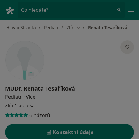
Hla
Co hledáte?
Hlavní Stránka
Pediatr
Zlín
Renata Tesaříková
Změna města
MUDr.
Renata Tesaříková
o specializacích
Pediatr
·
Více
Zlín
1 adresa
6 názorů
Kontaktní údaje