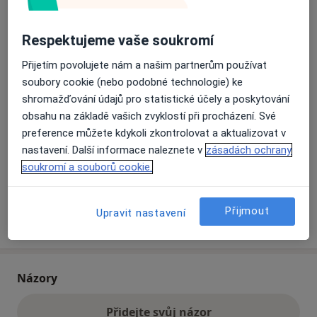
Respektujeme vaše soukromí
Přiblížit mapu
se otevře v nové záložce
Přijetím povolujete nám a našim partnerům používat
Dostupnost
Na této adrese online kalendář není aktivní
soubory cookie (nebo podobné technologie) ke
shromažďování údajů pro statistické účely a poskytování
Co mám v takové situaci udělat?
obsahu na základě vašich zvyklostí při procházení. Své
preference můžete kdykoli zkontrolovat a aktualizovat v
Způsoby platby (soukromé návštěvy)
nastavení. Další informace naleznete v
zásadách ochrany
Na teto adrese lékař přijímá pacienty na pojišťovnu
soukromí a souborů cookie.
Detaily
Přijmout
Upravit nastavení
Více
o adrese
Názory
Přidejte svůj názor