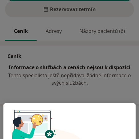
Rezervovat termín
Ceník
Adresy
Názory pacientů (6)
Ceník
Informace o službách a cenách nejsou k dispozici
Tento specialista ještě nepřidával žádné informace o
svých službách.
Adresa
Privátní lékařka pro děti a dorost
Slovenská 2864,
Zlín
76001