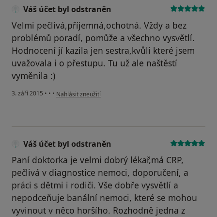
Váš účet byl odstraněn
Velmi pečlivá,příjemná,ochotná. Vždy a bez
problémů poradí, pomůže a všechno vysvětlí.
Hodnocení jí kazila jen sestra,kvůli které jsem
uvažovala i o přestupu. Tu už ale naštěstí
vyměnila :)
podle názoru uživatele Váš účet byl odstraněn
3. září 2015
•
•
•
Nahlásit zneužití
Váš účet byl odstraněn
Paní doktorka je velmi dobrý lékař,má CRP,
pečlivá v diagnostice nemoci, doporučení, a
práci s dětmi i rodiči. Vše dobře vysvětlí a
nepodceňuje banální nemoci, které se mohou
vyvinout v něco horšího. Rozhodně jedna z