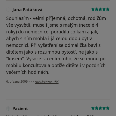
Jana Patáková
J
Souhlasím - velmi příjemná, ochotná, rodičům
vše vysvětlí, museli jsme s malým (necelé 4
roky) do nemocnice, poradila co kam a jak,
abych s ním mohla i já celou dobu být v
nemocnici. Při vyšetření se odmalička baví s
dítětem jako s rozumnou bytostí, ne jako s
"kusem". Vysoce si cením toho, že se mnou po
mobilu konzultovala obtíže dítěte i v pozdních
večerních hodinách.
podle názoru uživatele Jana Patáková
6. března 2009
•
•
•
Nahlásit zneužití
Pacient