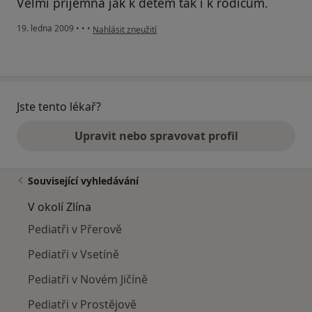
Velmi příjemná jak k dětem tak i k rodičům.
podle názoru uživatele Pacient
19. ledna 2009
•
•
•
Nahlásit zneužití
Jste tento lékař?
Upravit nebo spravovat profil
Související vyhledávání
V okolí Zlína
Pediatři v Přerově
Pediatři v Vsetíně
Pediatři v Novém Jičíně
Pediatři v Prostějově