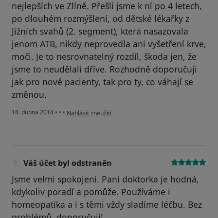
nejlepších ve Zlíně. Přešli jsme k ní po 4 letech,
po dlouhém rozmýšlení, od dětské lékařky z
Jižních svahů (2. segment), která nasazovala
jenom ATB, nikdy neprovedla ani vyšetření krve,
moči. Je to nesrovnatelný rozdíl, škoda jen, že
jsme to neudělali dříve. Rozhodně doporučuji
jak pro nové pacienty, tak pro ty, co váhají se
změnou.
podle názoru uživatele Váš účet byl odstraněn
18. dubna 2014
•
•
•
Nahlásit zneužití
Váš účet byl odstraněn
Jsme velmi spokojeni. Paní doktorka je hodná,
kdykoliv poradí a pomůže. Používáme i
homeopatika a i s těmi vždy sladíme léčbu. Bez
problémů, doporučuji!