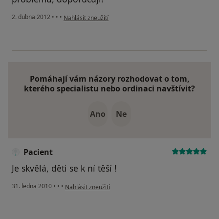
podle názoru uživatele Váš účet byl odstraněn
2. dubna 2012
•
•
•
Nahlásit zneužití
Pomáhají vám názory rozhodovat o tom,
kterého specialistu nebo ordinaci navštívit?
Ano
Ne
Pacient
Je skvělá, děti se k ní těší !
podle názoru uživatele Pacient
31. ledna 2010
•
•
•
Nahlásit zneužití