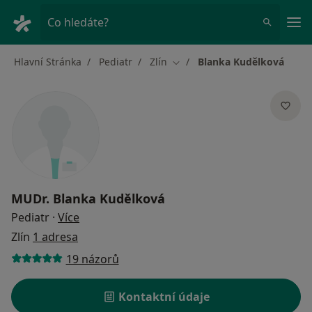
Hla
Co hledáte?
Hlavní Stránka
Pediatr
Zlín
Blanka Kudělková
Změna města
MUDr.
Blanka Kudělková
o specializacích
Pediatr
·
Více
Zlín
1 adresa
19 názorů
Kontaktní údaje