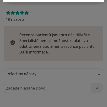
19 názorů
Recenze pacientů jsou pro nás důležité.
Specialisté nemají možnost zaplatit za
odstranění nebo změnu recenze pacienta.
Další informace o názorech
Další informace.
Hledejte v názorech