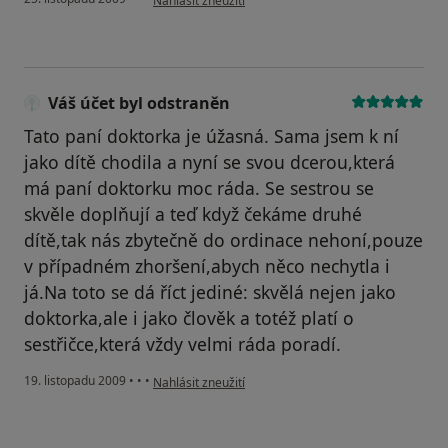
Nahlásit zneužití
Váš účet byl odstraněn
Tato paní doktorka je úžasná. Sama jsem k ní
jako dítě chodila a nyní se svou dcerou,která
má paní doktorku moc ráda. Se sestrou se
skvěle doplňují a teď když čekáme druhé
dítě,tak nás zbytečně do ordinace nehoní,pouze
v případném zhoršení,abych něco nechytla i
já.Na toto se dá říct jediné: skvělá nejen jako
doktorka,ale i jako člověk a totéž platí o
sestřičce,která vždy velmi ráda poradí.
podle názoru uživatele Váš účet byl odstraněn
19. listopadu 2009
•
•
•
Nahlásit zneužití