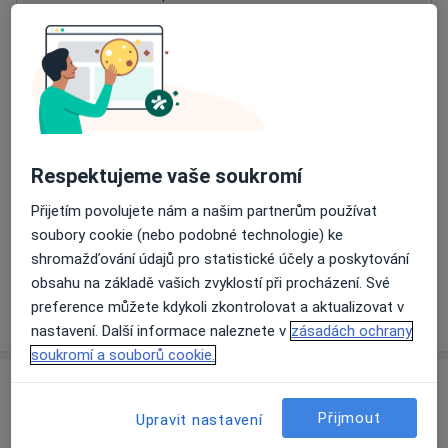
Přiblížit mapu
se otevře v nové záložce
Dostupnost
Na této adrese online kalendář není aktivní
Co mám v takové situaci udělat?
Respektujeme vaše soukromí
Způsoby platby (soukromé návštěvy)
Přijetím povolujete nám a našim partnerům používat
Na teto adrese lékař přijímá pacienty na pojišťovnu
soubory cookie (nebo podobné technologie) ke
Detaily
shromažďování údajů pro statistické účely a poskytování
obsahu na základě vašich zvyklostí při procházení. Své
preference můžete kdykoli zkontrolovat a aktualizovat v
Více
o adrese
nastavení. Další informace naleznete v
zásadách ochrany
soukromí a souborů cookie.
Názory
Přijmout
Upravit nastavení
Přidejte svůj názor