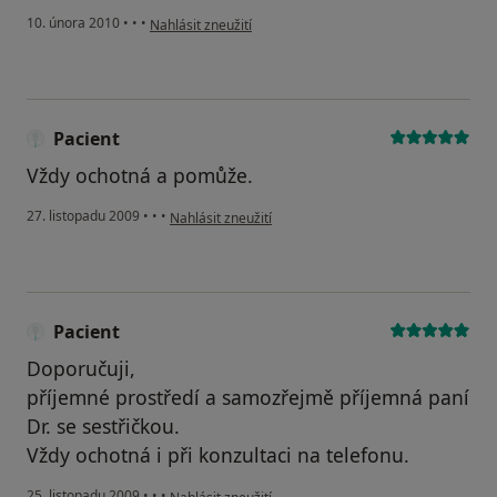
podle názoru uživatele Pacient
10. února 2010
•
•
•
Nahlásit zneužití
Pacient
Vždy ochotná a pomůže.
podle názoru uživatele Pacient
27. listopadu 2009
•
•
•
Nahlásit zneužití
Pacient
Doporučuji,
příjemné prostředí a samozřejmě příjemná paní
Dr. se sestřičkou.
Vždy ochotná i při konzultaci na telefonu.
podle názoru uživatele Pacient
25. listopadu 2009
•
•
•