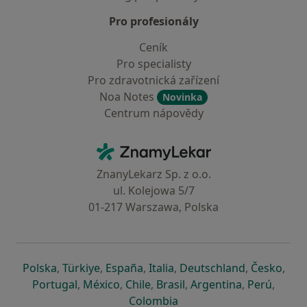
Pro profesionály
Ceník
Pro specialisty
Pro zdravotnická zařízení
Noa Notes
Novinka
Centrum nápovědy
Kontakt
ZnamyLekar - Hlavní stránka
ZnanyLekarz Sp. z o.o.
ul. Kolejowa 5/7
01-217 Warszawa, Polska
se otevře v nové záložce
se otevře v nové záložce
se otevře v nové záložce
se otevře v nové záložce
se otevře v 
se o
Polska
,
Türkiye
,
España
,
Italia
,
Deutschland
,
Česko
,
se otevře v nové záložce
se otevře v nové záložce
se otevře v nové záložce
se otevře v nové záložc
se otevře v 
se ote
Portugal
,
México
,
Chile
,
Brasil
,
Argentina
,
Perú
,
se otevře v nové záložce
Colombia