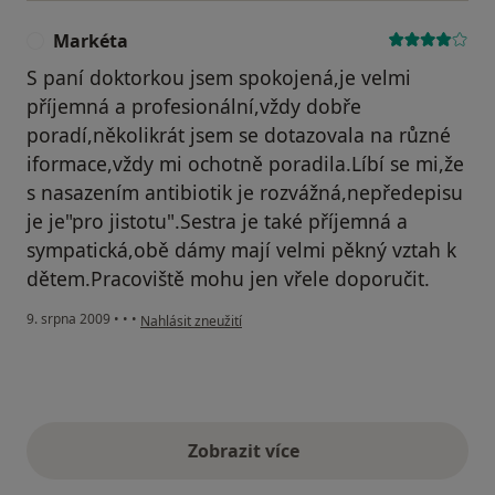
Markéta
M
S paní doktorkou jsem spokojená,je velmi
příjemná a profesionální,vždy dobře
poradí,několikrát jsem se dotazovala na různé
iformace,vždy mi ochotně poradila.Líbí se mi,že
s nasazením antibiotik je rozvážná,nepředepisu
je je"pro jistotu".Sestra je také příjemná a
sympatická,obě dámy mají velmi pěkný vztah k
dětem.Pracoviště mohu jen vřele doporučit.
podle názoru uživatele Markéta
9. srpna 2009
•
•
•
Nahlásit zneužití
Zobrazit více
výše uvedené názory