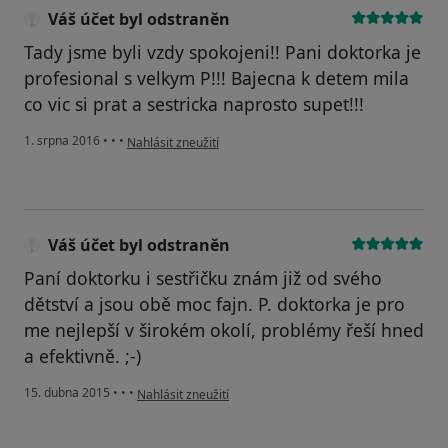
Váš účet byl odstraněn
Tady jsme byli vzdy spokojeni!! Pani doktorka je
profesional s velkym P!!! Bajecna k detem mila
co vic si prat a sestricka naprosto supet!!!
podle názoru uživatele Váš účet byl odstraněn
1. srpna 2016
•
•
•
Nahlásit zneužití
Váš účet byl odstraněn
Paní doktorku i sestřičku znám již od svého
dětství a jsou obě moc fajn. P. doktorka je pro
me nejlepší v širokém okolí, problémy řeší hned
a efektivně. ;-)
podle názoru uživatele Váš účet byl odstraněn
15. dubna 2015
•
•
•
Nahlásit zneužití