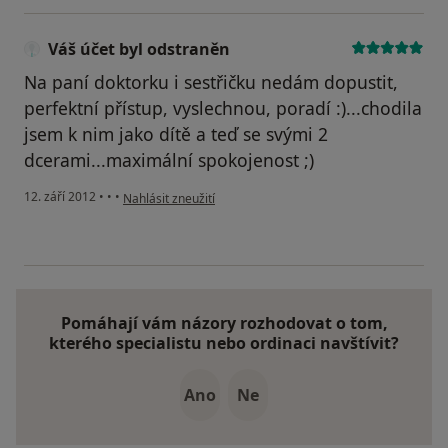
Váš účet byl odstraněn
Na paní doktorku i sestřičku nedám dopustit,
perfektní přístup, vyslechnou, poradí :)...chodila
jsem k nim jako dítě a teď se svými 2
dcerami...maximální spokojenost ;)
podle názoru uživatele Váš účet byl odstraněn
12. září 2012
•
•
•
Nahlásit zneužití
Pomáhají vám názory rozhodovat o tom,
kterého specialistu nebo ordinaci navštívit?
Ano
Ne