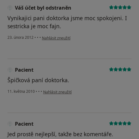
Váš účet byl odstraněn
Vynikajici pani doktorka jsme moc spokojeni. I
sestricka je moc fajn.
podle názoru uživatele Váš účet byl odstraněn
23. února 2012
•
•
•
Nahlásit zneužití
Pacient
Špičková paní doktorka.
podle názoru uživatele Pacient
11. května 2010
•
•
•
Nahlásit zneužití
Pacient
Jed prostě nejlepší, takže bez komentáře.