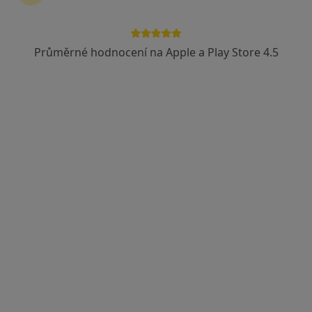
Jiřina Rajtrová
Pediatr
Průměrné hodnocení na Apple a Play Store 4.5
Teplice
•
Mapa
Ordinace
Tento specialista nenabízí online rezervaci termínu na této adrese.
Rezervovat termín
Jiřina Veličková
Pediatr, Praktický lékař