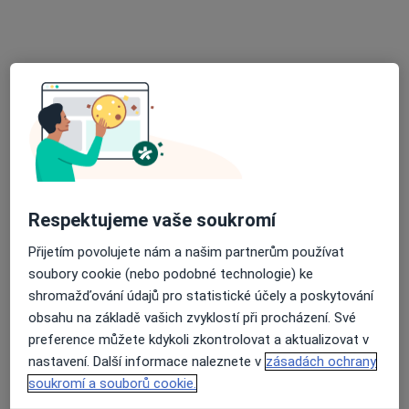
Tento specialista nenabízí online rezervaci termínu na této adrese.
Rezervovat termín
Respektujeme vaše soukromí
Přijetím povolujete nám a našim partnerům používat
Jana Růžičková
soubory cookie (nebo podobné technologie) ke
Pediatr
shromažďování údajů pro statistické účely a poskytování
Krupka
•
Mapa
obsahu na základě vašich zvyklostí při procházení. Své
Ordinace
preference můžete kdykoli zkontrolovat a aktualizovat v
nastavení. Další informace naleznete v
zásadách ochrany
Tento specialista nenabízí online rezervaci termínu na této adrese.
soukromí a souborů cookie.
Rezervovat termín