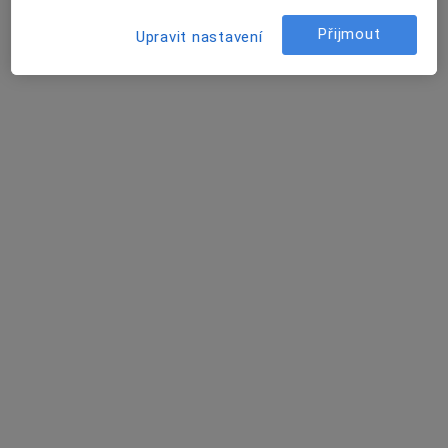
Přijmout
Upravit nastavení
Jana Laubová
Pediatr
Ústí nad Labem
•
Mapa
Ordinace
Tento specialista nenabízí online rezervaci termínu na této adrese.
Rezervovat termín