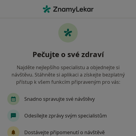
Hla
Pediatr • Chlumec, ústecký
Filtry
Mapa
Pediatr Chlumec
Pečujte o své zdraví
Jak řadíme výsledky vyhledávání?
Najděte nejlepšího specialistu a objednejte si
návštěvu. Stáhněte si aplikaci a získejte bezplatný
Jakou pojišťovnu máte?
přístup k všem funkcím připraveným pro vás:
Snadno spravujte své návštěvy
Odesílejte zprávy svým specialistům
Dostávejte připomenutí o návštěvě