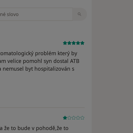
zorech
stomatologický problém který by
am velice pomohl syn dostal ATB
 nemusel byt hospitalizován s
l odstraněn
la že to bude v pohodě,že to