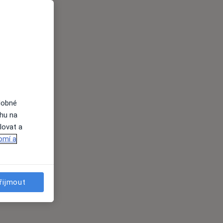
dobné
ahu na
lovat a
omí a
řijmout