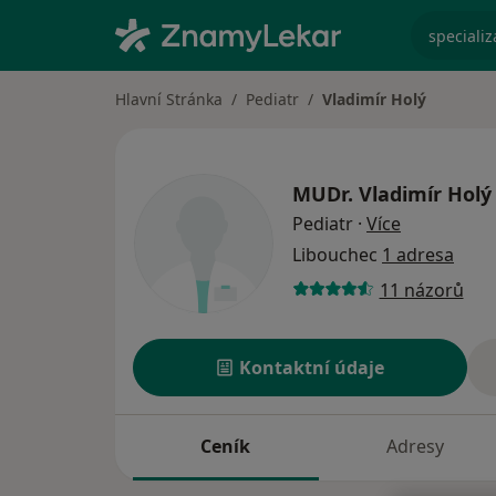
specializ
Hlavní Stránka
Pediatr
Vladimír Holý
MUDr.
Vladimír Holý
o specializ
Pediatr
·
Více
Libouchec
1 adresa
11 názorů
Kontaktní údaje
Ceník
Adresy