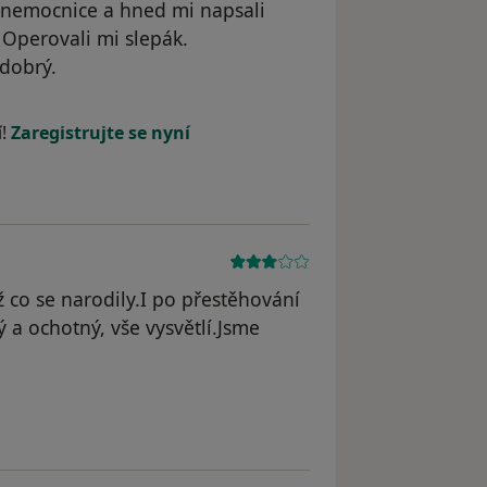
o nemocnice a hned mi napsali
. Operovali mi slepák.
 dobrý.
í!
Zaregistrujte se nyní
co se narodily.I po přestěhování
ý a ochotný, vše vysvětlí.Jsme