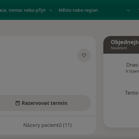
ace, nemoc nebo příjmení
Město nebo region
Objednejt
Neaktivní
acích
Dnes
9 Srpen
Tento 
Rezervovat termín
Názory pacientů (11)