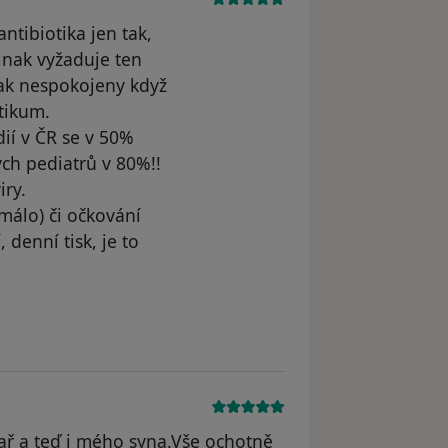
ntibiotika jen tak,
jinak vyžaduje ten
pak nespokojeny když
tikum.
ií v ČR se v 50%
ých pediatrů v 80%!!
iry.
 málo) či očkování
 denní tisk, je to
ař a teď i mého syna.Vše ochotně