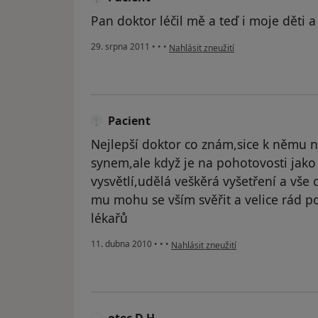
Pan doktor léčil mě a teď i moje děti 
podle názoru uživatele Pacient
29. srpna 2011
•
•
•
Nahlásit zneužití
Pacient
Nejlepší doktor co znám,sice k němu 
synem,ale když je na pohotovosti jako 
vysvětlí,udělá veškěrá vyšetření a vše 
mu mohu se vším svěřit a velice rád po
lékařů
podle názoru uživatele Pacient
11. dubna 2010
•
•
•
Nahlásit zneužití
otec D.H.
O