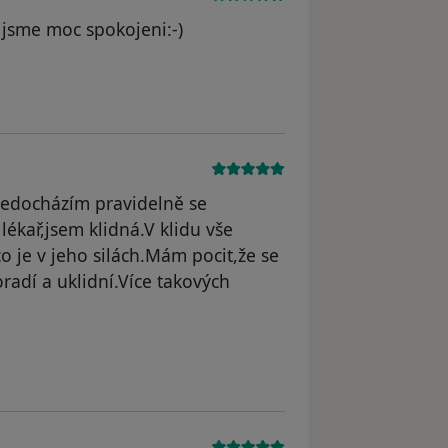
a jsme moc spokojeni:-)
nedocházím pravidelně se
lékař,jsem klidná.V klidu vše
co je v jeho silách.Mám pocit,že se
radí a uklidní.Více takových