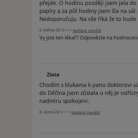
přejde. O hodinu později jsem jela d
papíry a za půl hodiny jsem šla na sál
Nedoporučuju. Na vše říká že to bude
podle názoru uživatele Nikol
6. května 2015
•
•
•
Nahlásit zneužití
Vy jste ten lékař? Odpovězte na hodnocen
Zlata
Z
Chodím s klukama k panu doktorovi už 
do Děčína jsem zůstala u něj.Je vstřícn
nadmíru spokojeni.
podle názoru uživatele Zlata
6. února 2012
•
•
•
Nahlásit zneužití