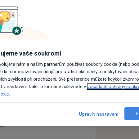
ách nejsou k dispozici
ádné informace o svých službách.
ujeme vaše soukromí
ovolujete nám a našim partnerům používat soubory cookie (nebo po
e) ke shromažďování údajů pro statistické účely a poskytování obs
ich zvyklostí při procházení. Své preference můžete kdykoli zkontro
t
t v nastavení. Další informace naleznete v
zásadách ochrany soukr
okie.
 mapu
 otevře v nové záložce
P
Upravit nastavení
ní