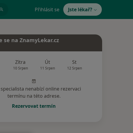
Přihlásit se
Jste lékař?
e se na ZnamyLekar.cz
Zítra
Út
St
Čt
Pá
10 Srpen
11 Srpen
12 Srpen
13 Srpen
14 Srp
specialista nenabízí online rezervaci
termínu na této adrese.
Rezervovat termín