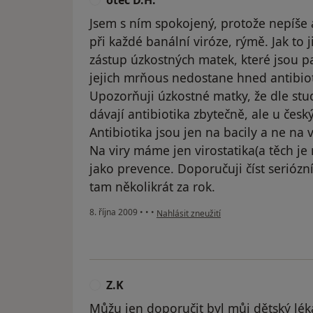
Jsem s ním spokojený, protože nepíše a
při každé banální viróze, rýmě. Jak to 
zástup úzkostných matek, které jsou 
jejich mrňous nedostane hned antibio
Upozorňuji úzkostné matky, že dle stud
dávají antibiotika zbytečně, ale u česk
Antibiotika jsou jen na bacily a ne na v
Na viry máme jen virostatika(a těch je
jako prevence. Doporučuji číst seriózní,
tam několikrát za rok.
podle názoru uživatele otec D.H.
8. října 2009
•
•
•
Nahlásit zneužití
Z.K
Z
Můžu jen doporučit byl můj dětský lék