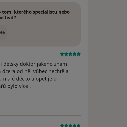
tom, kterého specialistu nebo
vštívit?
Ne
ší dětský doktor jakého znám
 a dcera od něj vůbec nechtěla
a malé děcko a opět je u
ů bylo více .
straněn