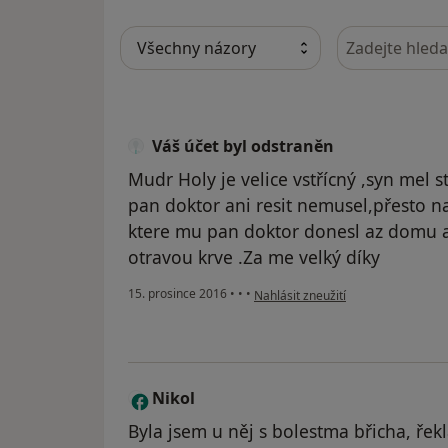
Hledejte v ná
Váš účet byl odstraněn
Mudr Holy je velice vstřícný ,syn mel 
pan doktor ani resit nemusel,přesto n
ktere mu pan doktor donesl az domu a
otravou krve .Za me velký díky
podle názoru uživatele Váš účet by
15. prosince 2016
•
•
•
Nahlásit zneužití
Nikol
N
Byla jsem u něj s bolestma břicha, řek