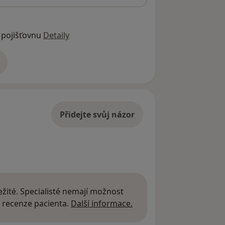
 pojišťovnu
Detaily
adrese
Přidejte svůj názor
žité. Specialisté nemají možnost
Další informace o názor
 recenze pacienta.
Další informace.