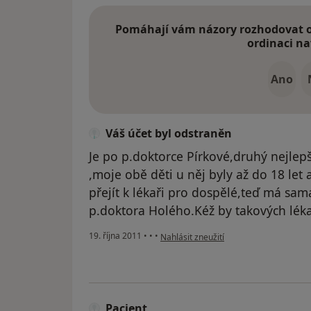
Pomáhají vám názory rozhodovat o 
ordinaci na
Ano
Váš účet byl odstraněn
Je po p.doktorce Pírkové,druhý nejlep
,moje obě děti u něj byly až do 18 let
přejít k lékaři pro dospělé,teď má sam
p.doktora Holého.Kéž by takových lékař
podle názoru uživatele Váš účet byl od
19. října 2011
•
•
•
Nahlásit zneužití
Pacient