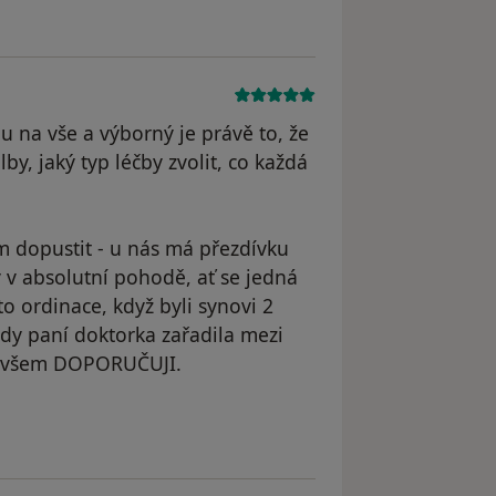
 na vše a výborný je právě to, že
y, jaký typ léčby zvolit, co každá
 dopustit - u nás má přezdívku
 v absolutní pohodě, ať se jedná
to ordinace, když byli synovi 2
dy paní doktorka zařadila mezi
 a všem DOPORUČUJI.
yl odstraněn