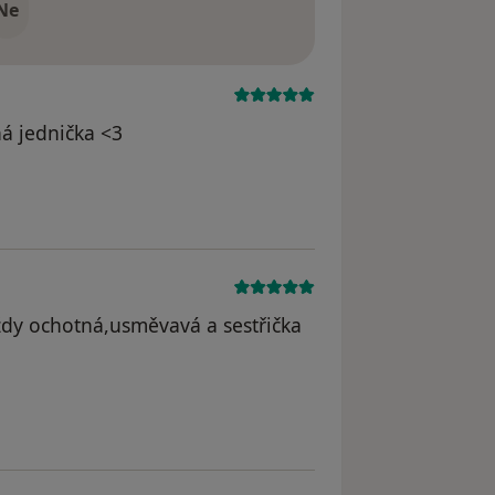
Ne
á jednička <3
dstraněn
ždy ochotná,usměvavá a sestřička