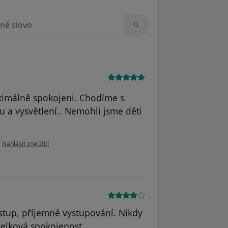
zorech
aximálně spokojeni. Chodíme s
u a vysvětlení.. Nemohli jsme děti
podle názoru uživatele Polákovi
•
Nahlásit zneužití
řístup, příjemné vystupování. Nikdy
Celková spokojenost.