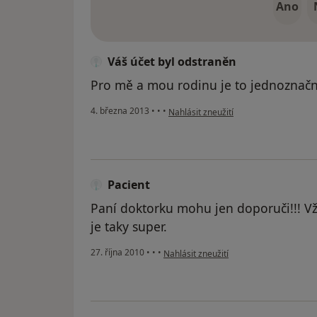
Ano
Váš účet byl odstraněn
Pro mě a mou rodinu je to jednoznačn
podle názoru uživatele Váš účet byl o
4. března 2013
•
•
•
Nahlásit zneužití
Pacient
Paní doktorku mohu jen doporuči!!! V
je taky super.
podle názoru uživatele Pacient
27. října 2010
•
•
•
Nahlásit zneužití