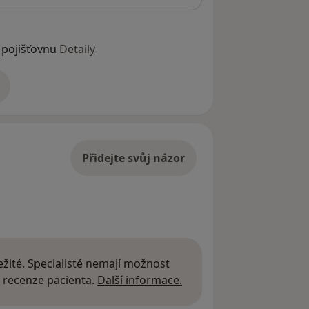
 pojišťovnu
Detaily
adrese
Přidejte svůj názor
žité. Specialisté nemají možnost
Další informace o názor
 recenze pacienta.
Další informace.