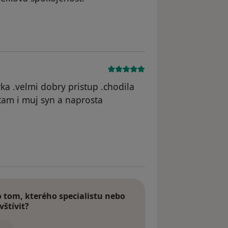
odstraněn
a .velmi dobry pristup .chodila
tam i muj syn a naprosta
tom, kterého specialistu nebo
vštívit?