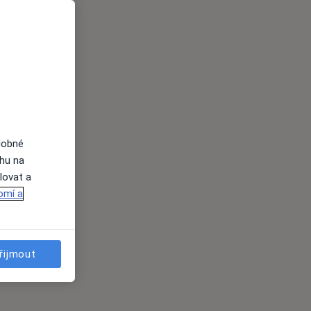
dobné
ahu na
lovat a
omí a
řijmout