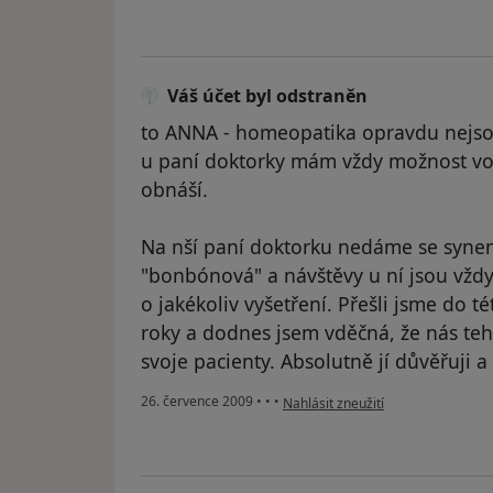
Váš účet byl odstraněn
to ANNA - homeopatika opravdu nejsou
u paní doktorky mám vždy možnost volb
obnáší.
Na nší paní doktorku nedáme se synem
"bonbónová" a návštěvy u ní jsou vždy
o jakékoliv vyšetření. Přešli jsme do té
roky a dodnes jsem vděčná, že nás teh
svoje pacienty. Absolutně jí důvěřuji
podle názoru uživatele Váš účet b
26. července 2009
•
•
•
Nahlásit zneužití