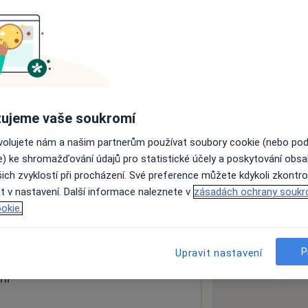
ách nejsou k dispozici
ádné informace o svých službách.
ujeme vaše soukromí
ovolujete nám a našim partnerům používat soubory cookie (nebo po
e) ke shromažďování údajů pro statistické účely a poskytování obs
ich zvyklostí při procházení. Své preference můžete kdykoli zkontro
t
t v nastavení. Další informace naleznete v
zásadách ochrany soukr
okie.
 mapu
 otevře v nové záložce
P
Upravit nastavení
ní