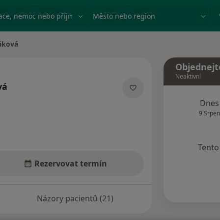
ace, nemoc nebo příjmení
Město nebo region
áková
Objednejt
Neaktivní
vá
acích
Dnes
9 Srpen
Tento 
Rezervovat termín
Názory pacientů (21)