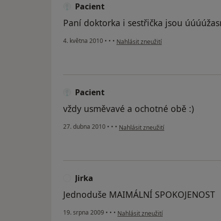
Pacient
Paní doktorka i sestřička jsou úúúúžas
podle názoru uživatele Pacient
4. května 2010
•
•
•
Nahlásit zneužití
Pacient
vždy usměvavé a ochotné obě :)
podle názoru uživatele Pacient
27. dubna 2010
•
•
•
Nahlásit zneužití
Jirka
J
Jednoduše MAIMÁLNÍ SPOKOJENOST
podle názoru uživatele Jirka
19. srpna 2009
•
•
•
Nahlásit zneužití