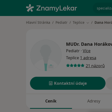
specializ
Hlavní Stránka
Pediatr
Teplice
Dana Hor
Změna města
MUDr.
Dana Horáko
o specializ
Pediatr
·
Více
Teplice
1 adresa
21 názorů
Kontaktní údaje
Ceník
Adresy