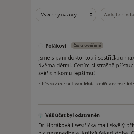
Hledejte v ná
Polákovi
Číslo ověřené
P
Jsme s paní doktorkou i sestřičkou m
dvěma dětmi. Cením si strašně přístup
svěřit nikomu lepšímu!
3. března 2020
•
Ord.prakt. lékaře pro děti a dorost
•
Jiný
Váš účet byl odstraněn
Dr. Horáková i sestřička mají skvělý p
nic nezanedbala, krátká čekací doba. 