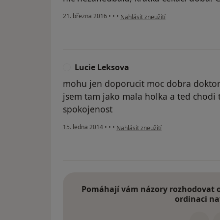
podle názoru uživatele Váš účet byl 
21. března 2016
•
•
•
Nahlásit zneužití
Lucie Leksova
L
mohu jen doporucit moc dobra doktork
jsem tam jako mala holka a ted chodi 
spokojenost
podle názoru uživatele Lucie Leksova
15. ledna 2014
•
•
•
Nahlásit zneužití
Pomáhají vám názory rozhodovat o 
ordinaci na