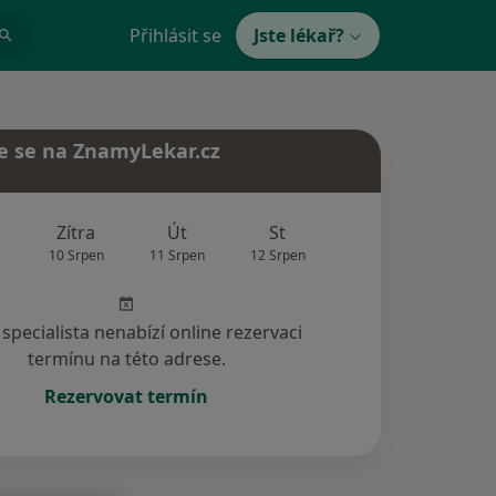
Přihlásit se
Jste lékař?
e se na ZnamyLekar.cz
Zítra
Út
St
Čt
Pá
10 Srpen
11 Srpen
12 Srpen
13 Srpen
14 Srp
specialista nenabízí online rezervaci
termínu na této adrese.
Rezervovat termín