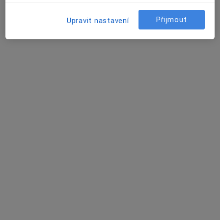
Keramická korunka
Klinická studie
Přijmout
Upravit nastavení
Konzultace online
Korekce tvaru zubů
Korunko-kořenová vložká
Kosterní protézy
Kryochirurgie
Kryoterapie
Krytí dásňových recesů
Kyretáž
Kyselina hyaluronová
Laserová detekce zubního kazu
Léčba dočasných zubů
Léčba onemocnění dásní
Léčba onemocnění sliznice úst
Léčba přecitlivělosti zuboviny
Lifting
Lokální anestézie
Maxilofaciální chirurgie