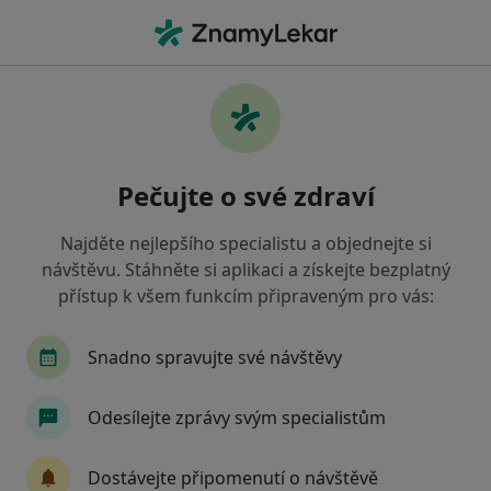
Hla
Co hledáte?
Hlavní Stránka
Služby
Zubní Lékařství
Vyšetření a léčba: zubní lékařství
Pečujte o své zdraví
Najděte nejlepšího specialistu a objednejte si
Služby a vyšetření poskytované zubařů
návštěvu. Stáhněte si aplikaci a získejte bezplatný
Akrylové protézy
přístup k všem funkcím připraveným pro vás:
Bělení zubů
Biopsie
Snadno spravujte své návštěvy
Celková anestezie
Dentální hygiena
Odesílejte zprávy svým specialistům
Dětská stomatologie
Dětské protézy
Diagnostické testy
Dostávejte připomenutí o návštěvě