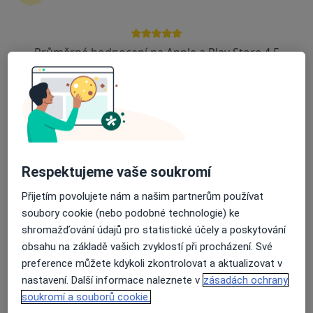
Dýha
Estetická medicína
Estetická stomatologie
Průměrné hodnocení na Apple a Play Store 4.5
Estetické fixní rovnátka
Extrakce zaklíněného zubu
Extrakce zubu
Farmakoterapie
Fixní rovnátka
Fluoridace
Hemisekce zubu
Respektujeme vaše soukromí
Histopatologické vyšetření
Chemický peeling
Přijetím povolujete nám a našim partnerům používat
Chirurgická extrakce zubu
soubory cookie (nebo podobné technologie) ke
Chirurgická konzultace
shromažďování údajů pro statistické účely a poskytování
Chirurgický laser
obsahu na základě vašich zvyklostí při procházení. Své
Implantáty
preference můžete kdykoli zkontrolovat a aktualizovat v
Implantologická konzultace
nastavení. Další informace naleznete v
zásadách ochrany
Injekce
soukromí a souborů cookie.
Inlay, onlay