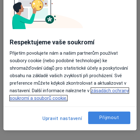
Pavla Krejnická
Zubař
Průměrné hodnocení na Apple a Play Store 4.5
Sedlice
Respektujeme vaše soukromí
Iva Vondráková
Přijetím povolujete nám a našim partnerům používat
Zubař
soubory cookie (nebo podobné technologie) ke
Větrný Jeníkov
shromažďování údajů pro statistické účely a poskytování
obsahu na základě vašich zvyklostí při procházení. Své
preference můžete kdykoli zkontrolovat a aktualizovat v
Helena Linhartová
nastavení. Další informace naleznete v
zásadách ochrany
soukromí a souborů cookie.
Zubař
Bavorov
Přijmout
Upravit nastavení
Marie Hnátková
Zubař