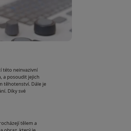
 této neinvazivní
, a posoudit jejich
m těhotenství. Dále je
ní. Díky své
rocházejí tělem a
a obraz, který je