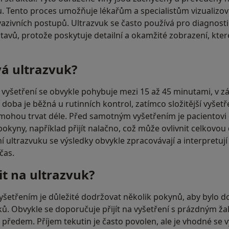
 Tento proces umožňuje lékařům a specialistům vizualizova
vazivních postupů. Ultrazvuk se často používá pro diagnosti
tavů, protože poskytuje detailní a okamžité zobrazení, kter
vá ultrazvuk?
vyšetření se obvykle pohybuje mezi 15 až 45 minutami, v záv
í doba je běžná u rutinních kontrol, zatímco složitější vyšetř
 mohou trvat déle. Před samotným vyšetřením je pacientov
pokyny, například přijít nalačno, což může ovlivnit celkovo
í ultrazvuku se výsledky obvykle zpracovávají a interpretuj
čas.
it na ultrazvuk?
šetřením je důležité dodržovat několik pokynů, aby bylo 
ků. Obvykle se doporučuje přijít na vyšetření s prázdným 
n předem. Příjem tekutin je často povolen, ale je vhodné se