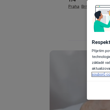
Praha
Brno
Ostrava
Respekt
Přijetím p
technologi
základě vaš
aktualizova
souborů co