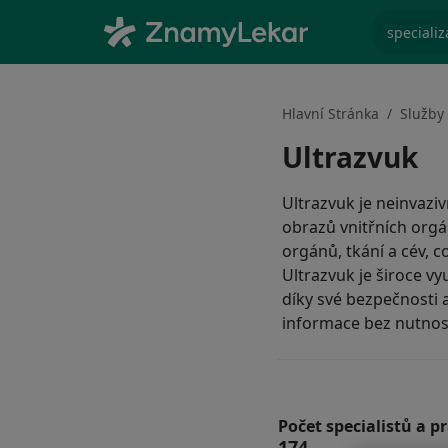
specializ
Hlavní Stránka
Služby
Ultrazvuk
Ultrazvuk je neinvazi
obrazů vnitřních orgá
orgánů, tkání a cév, c
Ultrazvuk je široce v
díky své bezpečnosti 
informace bez nutnos
Počet specialistů a p
174