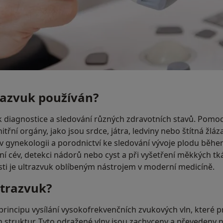
razvuk používán?
k diagnostice a sledování různých zdravotních stavů. Pomocí
třní orgány, jako jsou srdce, játra, ledviny nebo štítná žláza
 v gynekologii a porodnictví ke sledování vývoje plodu běhe
ní cév, detekci nádorů nebo cyst a při vyšetření měkkých tká
ti je ultrazvuk oblíbeným nástrojem v moderní medicíně.
ltrazvuk?
principu vysílání vysokofrekvenčních zvukových vln, které p
h struktur. Tyto odražené vlny jsou zachyceny a převedeny n