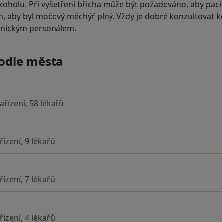
oholu. Při vyšetření břicha může být požadováno, aby pacie
, aby byl močový měchýř plný. Vždy je dobré konzultovat k
tnickým personálem.
podle města
ařízení, 58 lékařů
ízení, 9 lékařů
ízení, 7 lékařů
ízení, 4 lékařů