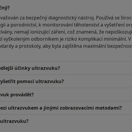
čný?
ovažován za bezpečný diagnostický nástroj. Používá se široc
ii a porodnictví, k monitorování těhotenství a vyšetření o
žívány, nemají ionizující záření, což znamená, že nepoškozuj
í vyškoleným odborníkem je riziko komplikací minimální. V
ndardy a protokoly, aby byla zajištěna maximální bezpečno
dlejší účinky ultrazvuku?
 vyšetřit pomocí ultrazvuku?
azvuk provádět?
 mezi ultrazvukem a jinými zobrazovacími metodami?
 ultrazvuku?