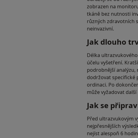
zobrazen na monitoru.
tkáně bez nutnosti in
různých zdravotních s
neinvazivní.
Jak dlouho tr
Délka ultrazvukového 
účelu vyšetření. Kratš
podrobnější analýzu,
dodržovat specifické 
ordinaci. Po dokončen
může vyžadovat další 
Jak se připrav
Před ultrazvukovým vy
nejpřesnějších výsled
nejíst alespoň 6 hodi