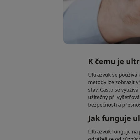
K čemu je ult
Ultrazvuk se používá 
metody lze zobrazit vni
stav. Často se využívá
užitečný při vyšetřová
bezpečnosti a přesnos
Jak funguje u
Ultrazvuk funguje na 
odrážejí se od různýc