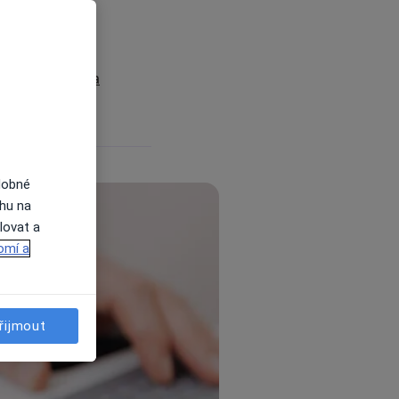
k?
alisté a centra
dobné
ahu na
lovat a
omí a
řijmout