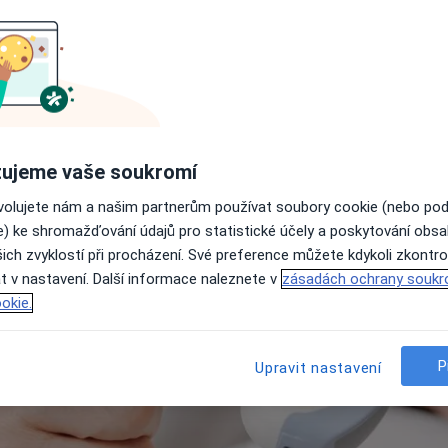
Jak dlouho trvá ultrazvuk?
Havířov
Karviná
Další lokality
Jak se připravit na ultrazvu
Ceny služby podle města
Ultrazvuk: Doporučení speci
Často kladené otázky
ujeme vaše soukromí
ovolujete nám a našim partnerům používat soubory cookie (nebo po
e) ke shromažďování údajů pro statistické účely a poskytování obs
ich zvyklostí při procházení. Své preference můžete kdykoli zkontro
t v nastavení. Další informace naleznete v
zásadách ochrany soukr
okie.
P
Upravit nastavení