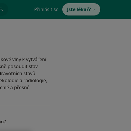
Přihlásit se
Jste lékař?
kové vlny k vytváření
sně posoudit stav
dravotních stavů.
ekologie a radiologie,
ychlé a přesné
án?