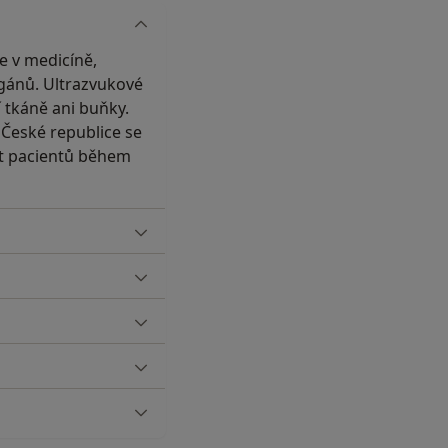
e v medicíně,
rgánů. Ultrazvukové
í tkáně ani buňky.
 České republice se
st pacientů během