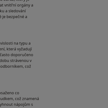
t vnitřní orgány a
ku a sledování
é je bezpečné a
islosti na typu a
ení, která vyžadují
i často doporučeno
u dobu strávenou v
í odborníkem, což
dosaženo co
žaludkem, což znamená
 vyhnout nápojům s