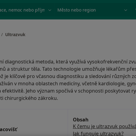
ace, nemoc nebo příjmení
Město nebo region
Ultrazvuk
vní diagnostická metoda, která využívá vysokofrekvenční zvu
nů a struktur těla. Tato technologie umožňuje lékařům pře
ož je klíčové pro včasnou diagnostiku a sledování různých z
yužíván v mnoha oblastech medicíny, včetně kardiologie, gyn
a efektivitě. Jeho význam spočívá v schopnosti poskytovat r
ti chirurgického zákroku.
Obsah
K čemu je ultrazvuk použív
racovišť
Jak funguje ultrazvuk?