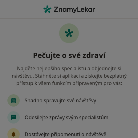
Hla
Párová Konzultace Terapie • Praha, hl město Praha
Filtry
• 1
Mapa
Párová konzultace/terapie Praha
Pečujte o své zdraví
Jak řadíme výsledky vyhledávání?
Najděte nejlepšího specialistu a objednejte si
návštěvu. Stáhněte si aplikaci a získejte bezplatný
Jakého specialistu hledáte?
přístup k všem funkcím připraveným pro vás:
Psycholog
Psychoterapeut
Terapeut
Snadno spravujte své návštěvy
Odesílejte zprávy svým specialistům
Dostávejte připomenutí o návštěvě