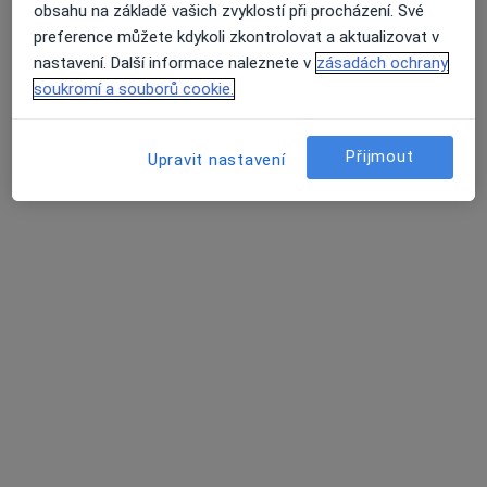
obsahu na základě vašich zvyklostí při procházení. Své
preference můžete kdykoli zkontrolovat a aktualizovat v
nastavení. Další informace naleznete v
zásadách ochrany
soukromí a souborů cookie.
Lucian Kantor
Přijmout
Upravit nastavení
·
Více
Terapeut, Kouč
112 názorů
Olivova 5, Praha
•
Mapa
Lucian Kantor
Párová konzultace/terapie
od 1 500 kč
Tento specialista nenabízí online rezervaci termínu na této adrese.
Rezervovat termín