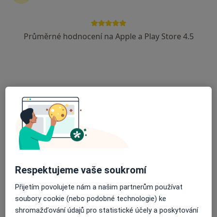
Průměrné hodnocení na Apple a Play Store 4.5
PhDr. Petr Beroušek
·
Více
Psycholog, Dětský psycholog, Psychoterapeut
145 názorů
Adresa
Online
Donovalská 2222/31 Chodov, Praha 415 areál Domova pro seniory; parkoviště zdarma, MHD - Metro C - Háje (Opatov, Chodov) BUS 170,177,181,197 - st. Donovalská - odtud pěšky asi 3 min., Praha
•
Mapa
Psychologická poradna a dispenzář - PhDr. Petr Beroušek; datová schránka: 7ddc3xu
Párová konzultace/terapie
od 2 000 kč
Tento specialista nenabízí online rezervaci termínu na této adrese.
Respektujeme vaše soukromí
Rezervovat termín
Přijetím povolujete nám a našim partnerům používat
soubory cookie (nebo podobné technologie) ke
shromažďování údajů pro statistické účely a poskytování