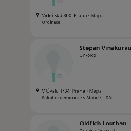
Vídeňská 800, Praha
•
Mapa
Ordinace
Stěpan Vinakura
Onkolog
V Úvalu 1/84, Praha
•
Mapa
Fakultní nemocnice v Motole, LDN
Oldřich Louthan
Onkolog, Internista