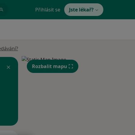
Přihlásit se
Jste lékař?
edávání?
Rozbalit mapu