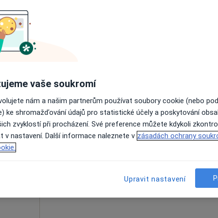
Dnes
Zítra
Po
Út
8 Srpen
9 Srpen
10 Srpen
11 Srpe
Online rezervace termínu není k dispozic
Rezervovat termín
ujeme vaše soukromí
Thomayerova nemocnice - Onkologická klinika 1.LF UK
ovolujete nám a našim partnerům používat soubory cookie (nebo po
e) ke shromažďování údajů pro statistické účely a poskytování obs
ich zvyklostí při procházení. Své preference můžete kdykoli zkontro
á
Dnes
Zítra
Po
Út
t v nastavení. Další informace naleznete v
zásadách ochrany soukr
8 Srpen
9 Srpen
10 Srpen
11 Srpe
okie.
Online rezervace termínu není k dispozic
P
Upravit nastavení
Rezervovat termín