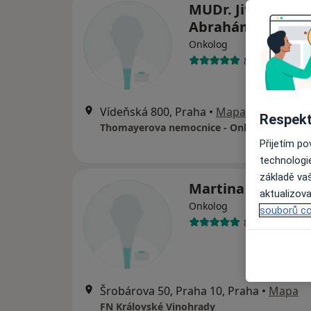
MUDr. Jitka
Abrahámová
Onkolog
8 názorů
Vídeňská 800, Praha
•
Mapa
Respekt
Přijetím p
technologi
základě vaš
Martina Kubecov
aktualizova
Onkolog
souborů co
8 názorů
Šrobárova 50, Praha 10, Praha
•
Mapa
FN Královské Vinohrady