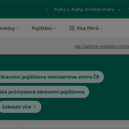
ace, nemoc nebo příjmení
Město nebo region
ermíny
Pojištění
Více filtrů
Jak řadíme výsledky vyhl
Zdravotní pojišťovna ministerstva vnitra ČR
ská průmyslová zdravotní pojišťovna
Zobrazit více