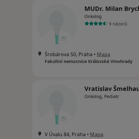
MUDr. Milan Bryc
Onkolog
9 názorů
Šrobárova 50, Praha
•
Mapa
Fakultní nemocnice Královské Vinohrady
Vratislav Šmelha
Onkolog, Pediatr
V Úvalu 84, Praha
•
Mapa