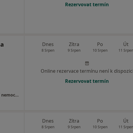
Rezervovat termín
ta
Dnes
Zítra
Po
Út
8 Srpen
9 Srpen
10 Srpen
11 Srpe
Online rezervace termínu není k dispozic
Rezervovat termín
Gynekologicko-porodnická klinika, Fakultní nemocnice v Motole
Dnes
Zítra
Po
Út
8 Srpen
9 Srpen
10 Srpen
11 Srpe