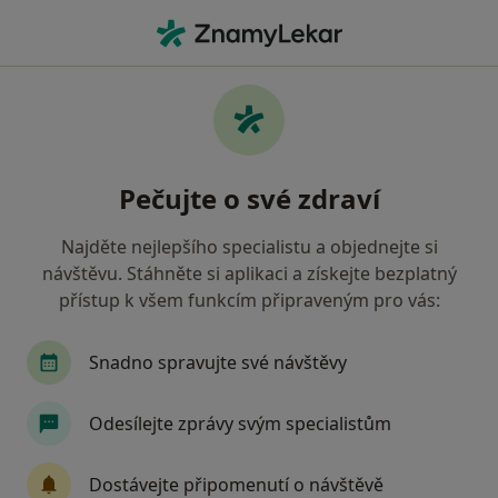
Hla
Co hledáte?
Hlavní Stránka
Onkolog
Praha
Stěpan Vinakurau
Pečujte o své zdraví
Najděte nejlepšího specialistu a objednejte si
návštěvu. Stáhněte si aplikaci a získejte bezplatný
přístup k všem funkcím připraveným pro vás:
Stěpan Vinakurau
o specializacích
Onkolog
·
Více
Snadno spravujte své návštěvy
Praha
1 adresa
Odesílejte zprávy svým specialistům
Kontaktní údaje
Dostávejte připomenutí o návštěvě