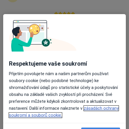
Rezervovat termín
Ceník
Adresy
Názory pacientů
Průměrné hodnocení na Apple a Play Store 4.5
Ceník
Informace o službách a cenách nejsou k dispozici
Tento specialista ještě nepřidával žádné informace o
Respektujeme vaše soukromí
svých službách.
Přijetím povolujete nám a našim partnerům používat
soubory cookie (nebo podobné technologie) ke
shromažďování údajů pro statistické účely a poskytování
obsahu na základě vašich zvyklostí při procházení. Své
Adresa
preference můžete kdykoli zkontrolovat a aktualizovat v
nastavení. Další informace naleznete v
zásadách ochrany
Fakultní nemocnice v Motole, LDN
soukromí a souborů cookie.
V Úvalu 1/84,
Praha
150 06