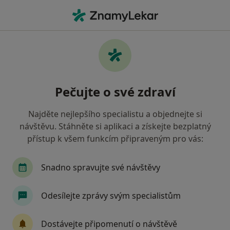
Hla
Netolice, jihočeský
Filtry
Mapa
Netolice
Pečujte o své zdraví
Jak řadíme výsledky vyhledávání?
Najděte nejlepšího specialistu a objednejte si
návštěvu. Stáhněte si aplikaci a získejte bezplatný
Jakého specialistu hledáte?
přístup k všem funkcím připraveným pro vás:
Praktický lékař
Zubař
Snadno spravujte své návštěvy
Odesílejte zprávy svým specialistům
Dostávejte připomenutí o návštěvě