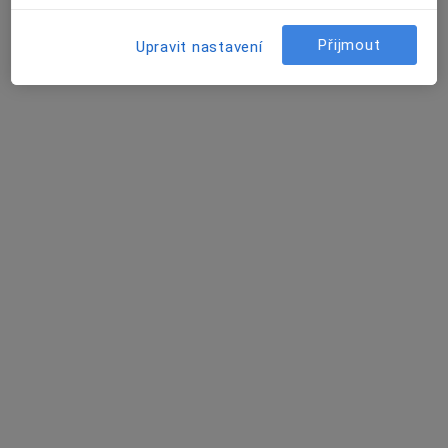
Přijmout
Upravit nastavení
Milan Daněk
Gynekolog
Prachatice
•
Mapa
Ordinace
Tento specialista nenabízí online rezervaci termínu na této adrese.
Rezervovat termín