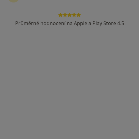
Průměrné hodnocení na Apple a Play Store 4.5
Mgr. Eva Šobáňová (Janštová)
·
Více
Dětský psycholog, Psychoterapeut, Psycholog
38 názorů
Adresa
Online
Mokrého, Vodňany
•
Mapa
Psychologické poradenství a diagnostika Mgr. Eva Janštová (Vodňany)
Diagnostické testy
1 700 Kč
Tento specialista nenabízí online rezervaci termínu na této adrese.
Rezervovat termín