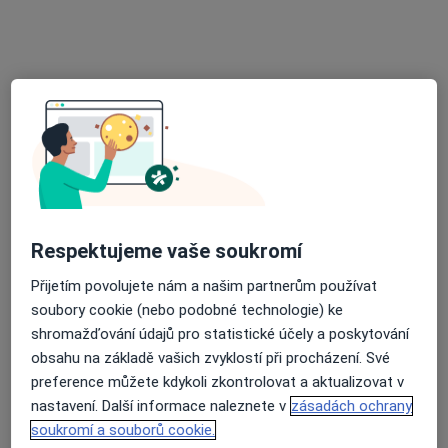
Radka Prouzová
Ošetřovatel
Velký Bor 10, Netolice
•
Mapa
Domácí zdravotní péče
Respektujeme vaše soukromí
Tento specialista nenabízí online rezervaci termínu na této adrese.
Přijetím povolujete nám a našim partnerům používat
Rezervovat termín
soubory cookie (nebo podobné technologie) ke
shromažďování údajů pro statistické účely a poskytování
obsahu na základě vašich zvyklostí při procházení. Své
preference můžete kdykoli zkontrolovat a aktualizovat v
nastavení. Další informace naleznete v
zásadách ochrany
soukromí a souborů cookie.