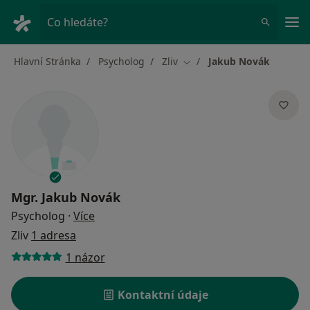
Hla
Co hledáte?
Hlavní Stránka
Psycholog
Zliv
Jakub Novák
Změna města
Mgr.
Jakub Novák
o specializacích
Psycholog
·
Více
Zliv
1 adresa
1 názor
Kontaktní údaje