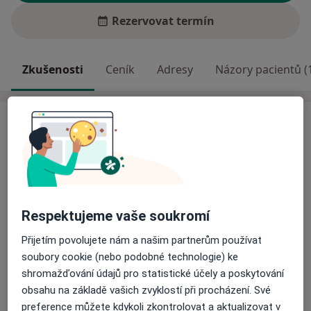
Rezervovat termín
Zkušenosti
Ceník
Adresy
Názory pacientů (
Zkušenosti
Vystudoval jsem psychologii na Fakultě sociálních
studií Masarykovi University v Brně. V současnosti se
cvičím v kognitivně-behaviorálním
psychoterapeutickém výcviku. Během studia jsem
pracoval, jako osobní asistent u dětí s poruchami
Respektujeme vaše soukromí
autistického spektra. Rok jsem pracoval, jako
Přijetím povolujete nám a našim partnerům používat
pracovník linky důvěry. Od září 2013 jsem se
soubory cookie (nebo podobné technologie) ke
O mně
přestěhoval do Jihočeského kraje.
Více
shromažďování údajů pro statistické účely a poskytování
Hlavní léčená onemocnění
obsahu na základě vašich zvyklostí při procházení. Své
Zajímám se o problematiku úzkostných poruch,
Krize ve vztahu
Porucha osobnosti
preference můžete kdykoli zkontrolovat a aktualizovat v
poruch nálady (deprese), závislostí a problematiku