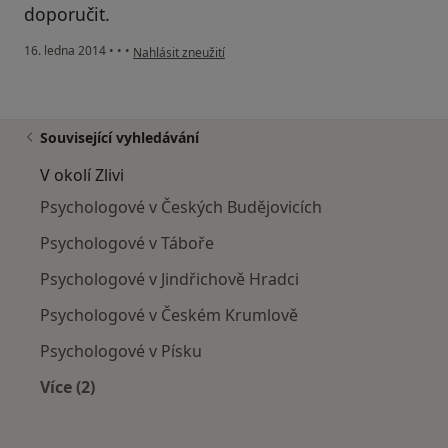
doporučit.
podle názoru uživatele Váš účet byl odstraněn
16. ledna 2014
•
•
•
Nahlásit zneužití
Související vyhledávání
V okolí Zlivi
Psychologové v Českých Budějovicích
Psychologové v Táboře
Psychologové v Jindřichově Hradci
Psychologové v Českém Krumlově
Psychologové v Písku
Více (2)
Více v kategorii: V okolí Zlivi