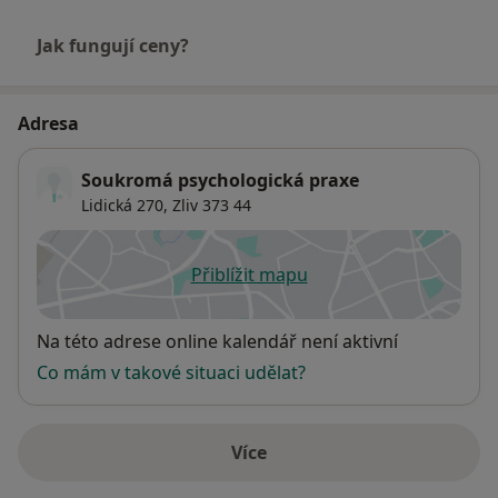
Jak fungují ceny?
Adresa
Soukromá psychologická praxe
Lidická 270,
Zliv
373 44
Přiblížit mapu
se otevře v nové záložce
Dostupnost
Na této adrese online kalendář není aktivní
Co mám v takové situaci udělat?
Více
o adrese