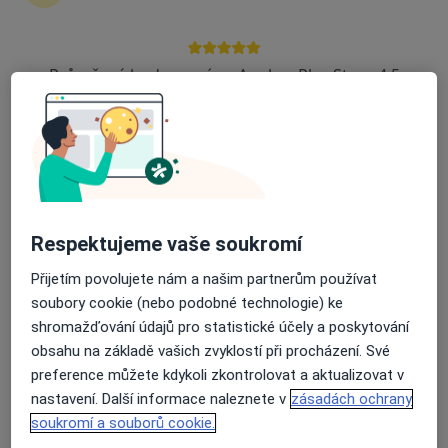
Zůstaňte doma a vyberte online konzultaci pro
zahájení nebo pokračování léčby. Pokud to
potřebujete, můžete si také objednat návštěvu v
Průměrné hodnocení na Apple a Play Store 4.5
ordinaci.
Zobrazit profily specialistů
Jak to funguje?
Respektujeme vaše soukromí
Odborníci
Přijetím povolujete nám a našim partnerům používat
soubory cookie (nebo podobné technologie) ke
shromažďování údajů pro statistické účely a poskytování
obsahu na základě vašich zvyklostí při procházení. Své
Jana Marešová
preference můžete kdykoli zkontrolovat a aktualizovat v
nastavení. Další informace naleznete v
zásadách ochrany
Rehabilitační lékař
Náměšť nad Oslavou
soukromí a souborů cookie.