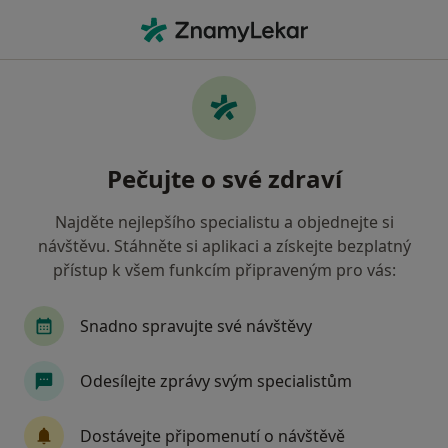
Hla
Co hledáte?
Hlavní Stránka
Nemoci
Rzš - Revmatoidní Artritida
Rzš - revmatoidní artritida -
Pečujte o své zdraví
informace, specialisté, otázky a
odpovědi
Najděte nejlepšího specialistu a objednejte si
návštěvu. Stáhněte si aplikaci a získejte bezplatný
přístup k všem funkcím připraveným pro vás:
Snadno spravujte své návštěvy
Informace
Odesílejte zprávy svým specialistům
Dbejte o své zdraví
Dostávejte připomenutí o návštěvě