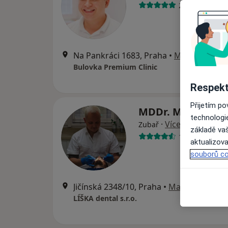
24 názorů
Na Pankráci 1683, Praha
•
Mapa
Bulovka Premium Clinic
Respekt
Přijetím p
MDDr. Martin Líš
technologi
·
Více
Zubař
základě vaš
17 názorů
aktualizova
souborů co
Jičínská 2348/10, Praha
•
Mapa
LÍŠKA dental s.r.o.