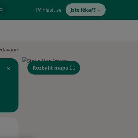
Přihlásit se
Jste lékař?
edávání?
Rozbalit mapu
Út
St
Čt
n
11 Srpen
12 Srpen
13 Srpen