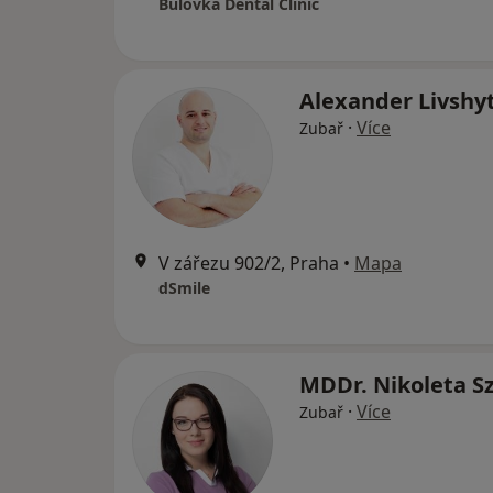
Bulovka Dental Clinic
Alexander Livshy
·
Více
Zubař
V zářezu 902/2, Praha
•
Mapa
dSmile
MDDr. Nikoleta S
·
Více
Zubař