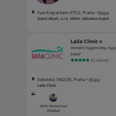
Pod Krejcárkem 975/2, Praha
•
Mapa
Zubní lékaři, s.r.o. MDDr. Nikoleta Szabó
Laila Clinic
Dentální hygienistka, hygi
Zubař
82 názorů
Sokolská 1662/35, Praha
•
Mapa
Laila Clinic
MDDr. Mohammad
Alhabbal