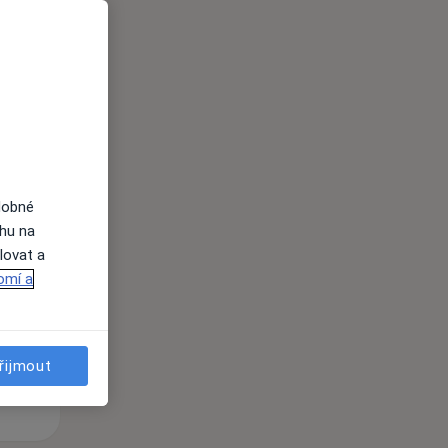
i
dobné
Út
St
Čt
ahu na
n
11 Srpen
12 Srpen
13 Srpen
lovat a
omí a
i
řijmout