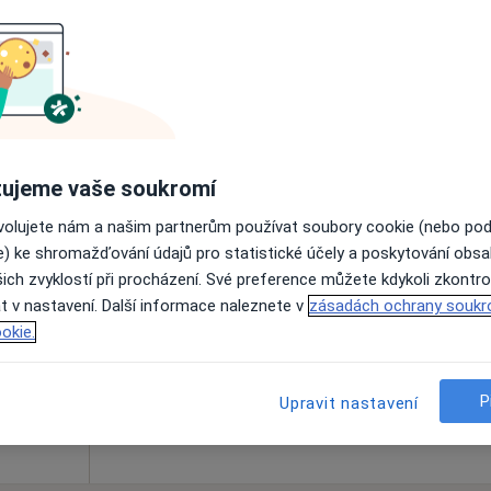
Online rezervace termínu není k dispozic
Rezervovat termín
ujeme vaše soukromí
ovolujete nám a našim partnerům používat soubory cookie (nebo po
ka
Dnes
Zítra
Ne
Po
e) ke shromažďování údajů pro statistické účely a poskytování obs
7 Srpen
8 Srpen
9 Srpen
10 Srpe
ich zvyklostí při procházení. Své preference můžete kdykoli zkontro
t v nastavení. Další informace naleznete v
zásadách ochrany soukr
okie.
Online rezervace termínu není k dispozic
Rezervovat termín
P
Upravit nastavení