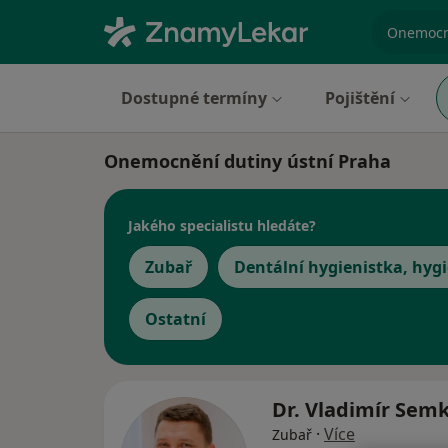
specializ
Dostupné termíny
Pojištění
Onemocnění dutiny ústní Praha
Jakého specialistu hledáte?
Zubař
Dentální hygienistka, hygi
Ostatní
Dr. Vladimír Sem
·
Více
Zubař