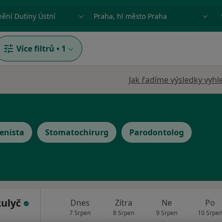
ace, nemoc nebo příjmení
Město nebo region
Více filtrů
•
1
Jak řadíme výsledky vyhl
enista
Stomatochirurg
Parodontolog
kulyč
Dnes
Zítra
Ne
Po
7 Srpen
8 Srpen
9 Srpen
10 Srpe