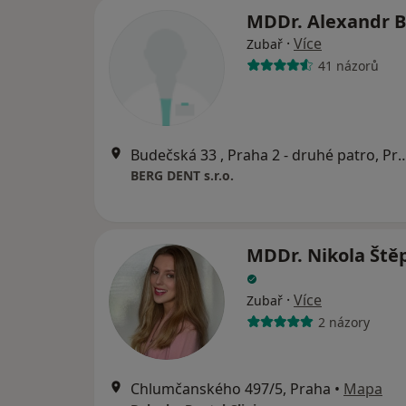
MDDr. Alexandr 
·
Více
Zubař
41 názorů
Budečská 33 , Praha 2 - druhé
BERG DENT s.r.o.
MDDr. Nikola Ště
·
Více
Zubař
2 názory
Chlumčanského 497/5, Praha
•
Mapa