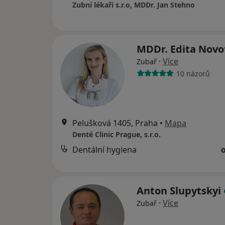
Zubní lékaři s.r.o, MDDr. Jan Stehno
MDDr. Edita Nov
·
Více
Zubař
10 názorů
Pelušková 1405, Praha
•
Mapa
Denté Clinic Prague, s.r.o.
Dentální hygiena
Anton Slupytskyi
·
Více
Zubař