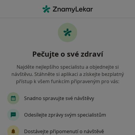
Hla
Logoped • Praha 5, Praha, hl město Praha
Filtry
Mapa
Logoped, Praha 5, Praha
Pečujte o své zdraví
Jak řadíme výsledky vyhledávání?
Najděte nejlepšího specialistu a objednejte si
návštěvu. Stáhněte si aplikaci a získejte bezplatný
Jakou pojišťovnu máte?
přístup k všem funkcím připraveným pro vás:
Všeobecná zdravotní pojišťovna
Zdravotní poj
Snadno spravujte své návštěvy
Odesílejte zprávy svým specialistům
Dostávejte připomenutí o návštěvě