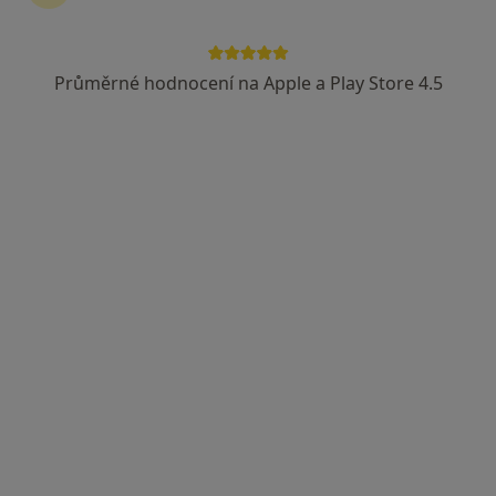
Průměrné hodnocení na Apple a Play Store 4.5
PaedDr. Iva Pelclová
Logoped
51 názorů
Mírová 72a/585, Praha
•
Mapa
Klinická logopedie
Tento specialista nenabízí online rezervaci termínu na této adrese.
Rezervovat termín