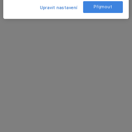
Církevní MŠ Bulharská ul, Kladno
•
Mapa
Přijmout
Logopedická ambulance
Upravit nastavení
Tento specialista nenabízí online rezervaci termínu na této adrese.
Rezervovat termín
Mgr. Dana Šálová
Logoped
K nemocnici 2306, Kladno
•
Mapa
Ambulance klinické logopedie
Tento specialista nenabízí online rezervaci termínu na této adrese.