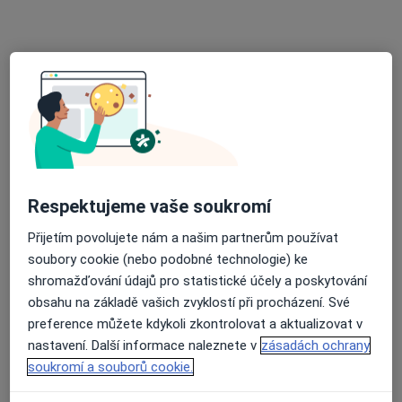
Mgr. Hana Němečková
Logoped
K nemocnici 2306, Kladno
•
Mapa
Logopedická ambulance
Tento specialista nenabízí online rezervaci termínu na této adrese.
Rezervovat termín
Respektujeme vaše soukromí
Přijetím povolujete nám a našim partnerům používat
soubory cookie (nebo podobné technologie) ke
shromažďování údajů pro statistické účely a poskytování
obsahu na základě vašich zvyklostí při procházení. Své
preference můžete kdykoli zkontrolovat a aktualizovat v
nastavení. Další informace naleznete v
zásadách ochrany
Mgr. Hana Němečková
soukromí a souborů cookie.
Logoped