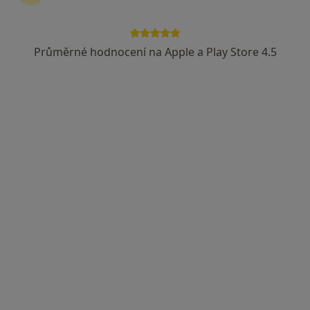
Průměrné hodnocení na Apple a Play Store 4.5
Gynet AH s.r.o.,
Kardiolog, Gynekolog, Pediatr
20 názorů
Adresa 1
Adresa 2
Adresa 3
Antošovická 345/226, Ostrava
•
Mapa
Gynet AH s.r.o.,
Tato klinika nemá specialisty s dostupnými termíny v online kalendáři
Zobrazit profil