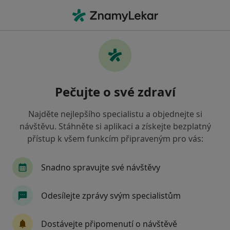
Hla
Kardiolog • Ostrava-Jih, Ostrava, moravskoslezský
Filtry
Mapa
Kardiolog, Ostrava-Jih, Ostrava
Pečujte o své zdraví
Jak řadíme výsledky vyhledávání?
Najděte nejlepšího specialistu a objednejte si
návštěvu. Stáhněte si aplikaci a získejte bezplatný
Jakou pojišťovnu máte?
přístup k všem funkcím připraveným pro vás:
Všeobecná zdravotní pojišťovna
Zdravotní poj
Snadno spravujte své návštěvy
Odesílejte zprávy svým specialistům
Dostávejte připomenutí o návštěvě