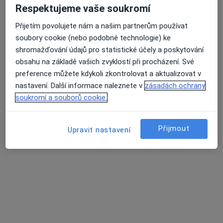
Respektujeme vaše soukromí
Přijetím povolujete nám a našim partnerům používat
MUDr. Petr Štverka
soubory cookie (nebo podobné technologie) ke
·
Více
shromažďování údajů pro statistické účely a poskytování
Kardiolog
obsahu na základě vašich zvyklostí při procházení. Své
2 názory
preference můžete kdykoli zkontrolovat a aktualizovat v
17. listopadu 1790, Ostrava
•
Mapa
nastavení. Další informace naleznete v
zásadách ochrany
Fakultní nemocnice Ostrava
soukromí a souborů cookie.
Tento specialista nenabízí online rezervaci termínu na této adrese.
Rezervovat termín
Přijmout
Upravit nastavení