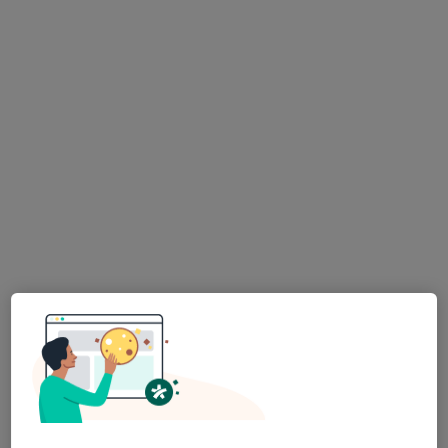
FETMED - Centrum fetální medicíny,
genetiky a gynekologie
·
Více
Kardiolog, Diagnostik, Genetik
Dr. Martínka 1291/7, Ostrava
•
Mapa
FETMED - Centrum fetální medicíny, genetiky a gynekologie
Tato klinika nemá specialisty s dostupnými termíny v online kalendáři
Zobrazit profil