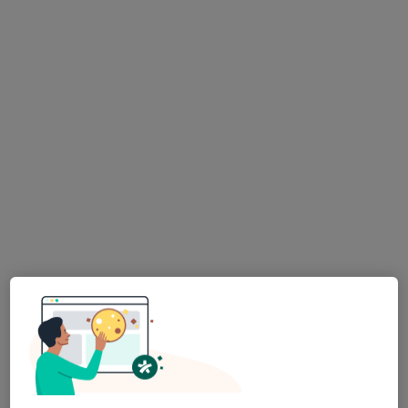
FETMED - Centrum fetální medicíny,
genetiky a gynekologie
·
Více
Kardiolog, Diagnostik, Genetik
Dr. Martínka 1291/7, Ostrava
•
Mapa
FETMED - Centrum fetální medicíny, genetiky a gynekologie
Tato klinika nemá specialisty s dostupnými termíny v online kalendáři
Zobrazit profil