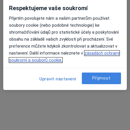
Respektujeme vaše soukromí
Přijetím povolujete nám a našim partnerům používat
Roman Cerman
soubory cookie (nebo podobné technologie) ke
Kardiolog, Internista
shromažďování údajů pro statistické účely a poskytování
8. pěšího pluku 85, Frýdek-Místek
•
Mapa
obsahu na základě vašich zvyklostí při procházení. Své
Sagena s.r.o., Denní stacionář interní
preference můžete kdykoli zkontrolovat a aktualizovat v
nastavení. Další informace naleznete v
zásadách ochrany
Tento specialista nenabízí online rezervaci termínu na této adrese.
soukromí a souborů cookie.
Rezervovat termín
Přijmout
Upravit nastavení