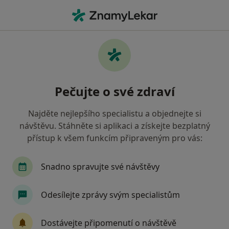
Hla
Kardiolog • Havířov, moravskoslezský
Filtry
Mapa
Kardiolog Havířov
Pečujte o své zdraví
Jak řadíme výsledky vyhledávání?
Najděte nejlepšího specialistu a objednejte si
návštěvu. Stáhněte si aplikaci a získejte bezplatný
Jakou pojišťovnu máte?
přístup k všem funkcím připraveným pro vás:
Vojenská zdravotní pojišťovna ČR
Snadno spravujte své návštěvy
Odesílejte zprávy svým specialistům
Dostávejte připomenutí o návštěvě