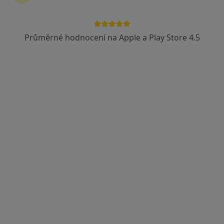
Průměrné hodnocení na Apple a Play Store 4.5
Gynet AH s.r.o.,
Kardiolog, Gynekolog, Pediatr
20 názorů
Adresa 1
Adresa 2
Adresa 3
Rydultowská 1370, Orlová
•
Mapa
Gynet AH s.r.o.,
Tato klinika nemá specialisty s dostupnými termíny v online kalendáři
Zobrazit profil