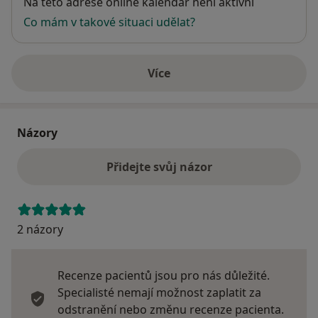
Dostupnost
Na této adrese online kalendář není aktivní
Co mám v takové situaci udělat?
Více
o adrese
Názory
Přidejte svůj názor
2 názory
Recenze pacientů jsou pro nás důležité.
Specialisté nemají možnost zaplatit za
odstranění nebo změnu recenze pacienta.