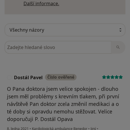
Další informace o názorech
Další informace.
Hledejte v názorech
Dostál Pavel
Číslo ověřené
D
O Pana doktora jsem velice spokojen - dlouho
jsem měl problémy s krevním tlakem, při první
návštěvě Pan doktor zcela změnil medikaci a o
té doby si opravdu nemohu stěžovat. Velice
doporučuji P. Dostál Opava
8. ledna 2021
•
Kardiologická ambulance Benedor
•
Jiný
•