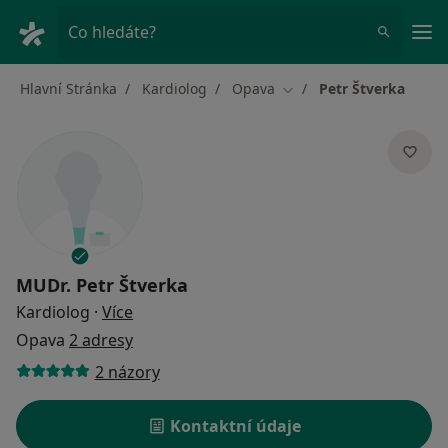
Hla
Co hledáte?
Hlavní Stránka
Kardiolog
Opava
Petr Štverka
Změna města
MUDr.
Petr Štverka
o specializacích
Kardiolog
·
Více
Opava
2 adresy
2 názory
Kontaktní údaje