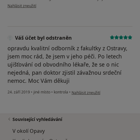
podle názoru uživatele Dostál Pavel
Nahlásit zneužití
Váš účet byl odstraněn
opravdu kvalitní odborník z fakultky z Ostravy,
jsem moc rád, že jsem v jeho péči. Po letech
ujišťování od obvodního lékaře, že se o nic
nejedná, pan doktor zjistil závažnou srdeční
nemoc. Moc Vám děkuji
podle názoru uživatele Váš účet byl od
24. září 2019
•
jiné místo
•
kontrola
•
Nahlásit zneužití
Související vyhledávání
V okolí Opavy