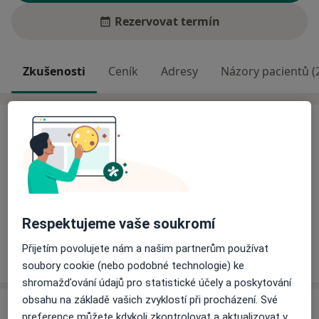
Rezervovat termín
Zkušenosti
Ceník
Adresy
Názory pacientů (
Zkušenosti
Odborník na:
Kardiologie
Pacienti, které ošetřuji
Dospělí (Pouze na některých adresách)
Respektujeme vaše soukromí
Přijetím povolujete nám a našim partnerům používat
Více
o zkušenostech
soubory cookie (nebo podobné technologie) ke
shromažďování údajů pro statistické účely a poskytování
obsahu na základě vašich zvyklostí při procházení. Své
Ceník
preference můžete kdykoli zkontrolovat a aktualizovat v