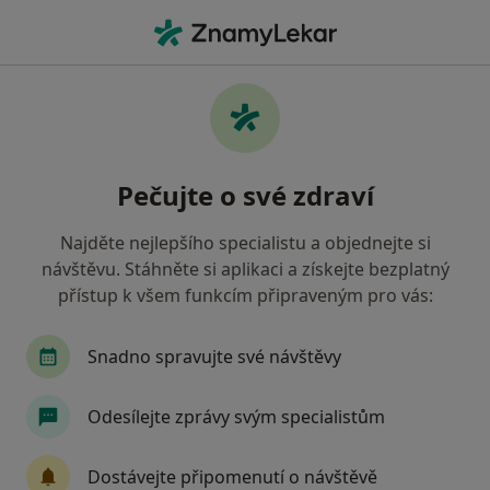
Hla
Internista • Vítkovice, Ostrava, moravskoslezský
Filtry
Mapa
Internista, Vítkovice, Ostrava
Pečujte o své zdraví
Jak řadíme výsledky vyhledávání?
Najděte nejlepšího specialistu a objednejte si
návštěvu. Stáhněte si aplikaci a získejte bezplatný
Jakou pojišťovnu máte?
přístup k všem funkcím připraveným pro vás:
Všeobecná zdravotní pojišťovna
Zdravotní poj
Snadno spravujte své návštěvy
Odesílejte zprávy svým specialistům
Dostávejte připomenutí o návštěvě