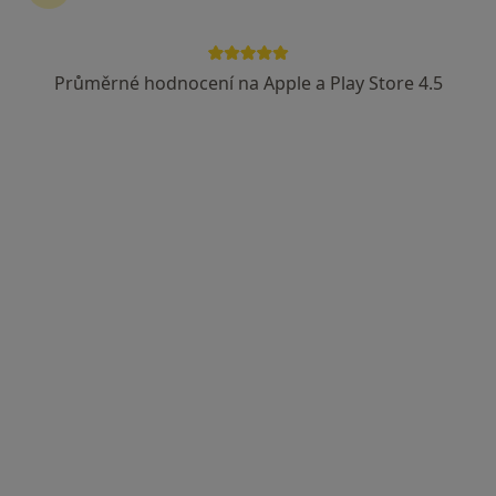
Průměrné hodnocení na Apple a Play Store 4.5
Emilie Krobová
Internista, Praktický lékař
4 názory
Nemocniční 20, Ostrava
•
Mapa
Ordinace
Tento specialista nenabízí online rezervaci termínu na této adrese.
Rezervovat termín