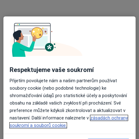
MUDr. Lýdie Javoříková
Internista, Praktický lékař
3 názory
Čs. armády 6a, Hlučín
•
Mapa
Praktický lékař pro dospělé
Tento specialista nenabízí online rezervaci termínu na této adrese.
Rezervovat termín
Respektujeme vaše soukromí
Přijetím povolujete nám a našim partnerům používat
soubory cookie (nebo podobné technologie) ke
shromažďování údajů pro statistické účely a poskytování
obsahu na základě vašich zvyklostí při procházení. Své
preference můžete kdykoli zkontrolovat a aktualizovat v
nastavení. Další informace naleznete v
zásadách ochrany
soukromí a souborů cookie.
MUDr. Elvíra Hromádková
Internista