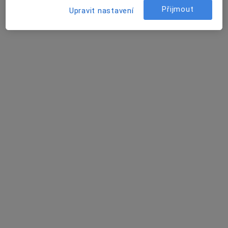
3 názory
Přijmout
Upravit nastavení
Sokolská tř. 49, Ostrava
•
Mapa
Odborný lékař interní
Tento specialista nenabízí online rezervaci termínu na této adrese.
Rezervovat termín
MUDr. Vladimír Dedek
Internista, Diagnostik
17. listopadu 1790/5, Ostrava
•
Mapa