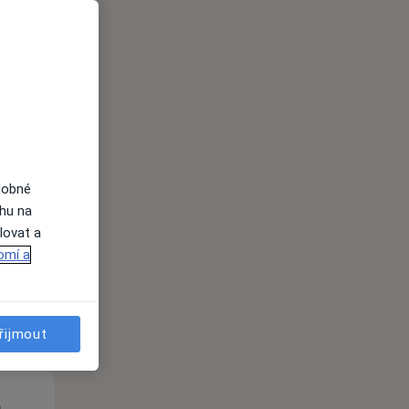
Út
St
Čt
n
11 Srpen
12 Srpen
13 Srpen
dobné
ahu na
lovat a
i
omí a
řijmout
Út
St
Čt
n
11 Srpen
12 Srpen
13 Srpen