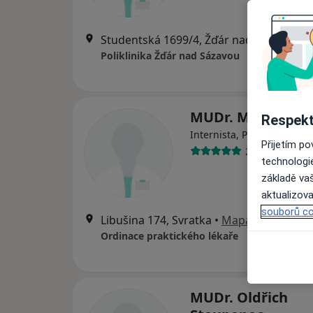
Studentská 1699/4, Žďár nad Sázavou
•
Poliklinika Žďár nad Sázavou
MUDr. Miroslav S
Respekt
Internista, Praktický lékař
Přijetím p
2 názory
technologi
základě vaš
aktualizova
souborů co
Libušina 174, Svratka
•
Mapa
Ordinace praktického lékaře
MUDr. Oldřich