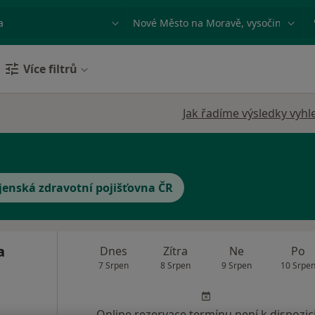
ace, nemoc nebo příjmení
Město nebo region
Více filtrů
Jak řadíme výsledky vyhl
jenská zdravotní pojišťovna ČR
a
Dnes
Zítra
Ne
Po
7 Srpen
8 Srpen
9 Srpen
10 Srpe
Online rezervace termínu není k dispozic