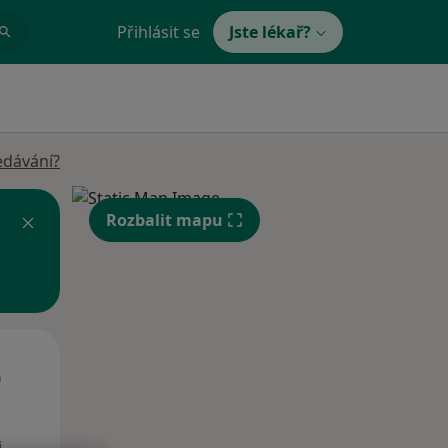
Přihlásit se
Jste lékař?
edávání?
Rozbalit mapu
Út
St
Čt
n
11 Srpen
12 Srpen
13 Srpen
i