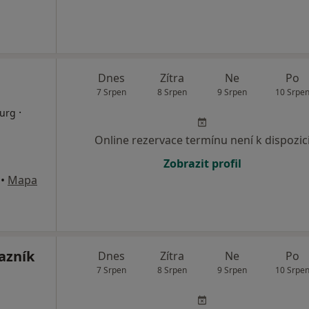
Dnes
Zítra
Ne
Po
7 Srpen
8 Srpen
9 Srpen
10 Srpe
·
rurg
Online rezervace termínu není k dispozic
Zobrazit profil
•
Mapa
azník
Dnes
Zítra
Ne
Po
7 Srpen
8 Srpen
9 Srpen
10 Srpe