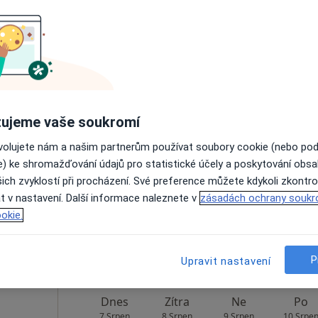
Rezervovat termín
Mapa
eyček
Dnes
Zítra
Ne
Po
ujeme vaše soukromí
7 Srpen
8 Srpen
9 Srpen
10 Srpe
ovolujete nám a našim partnerům používat soubory cookie (nebo po
e) ke shromažďování údajů pro statistické účely a poskytování obs
ich zvyklostí při procházení. Své preference můžete kdykoli zkontro
Online rezervace termínu není k dispozic
t v nastavení. Další informace naleznete v
zásadách ochrany soukr
Rezervovat termín
okie.
P
Upravit nastavení
Dnes
Zítra
Ne
Po
7 Srpen
8 Srpen
9 Srpen
10 Srpe