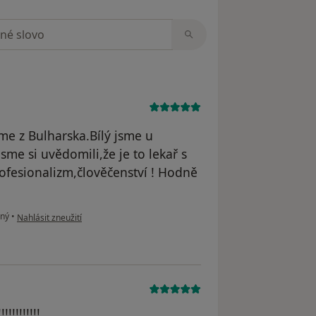
zorech
sme z Bulharska.Bílý jsme u
sme si uvědomili,že je to lekař s
rofesionalizm,člověčenství ! Hodně
podle názoru uživatele Ivanka Toneva
iný
•
Nahlásit zneužití
!!!!!!!!