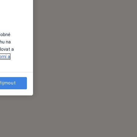
dobné
ahu na
lovat a
omí a
řijmout