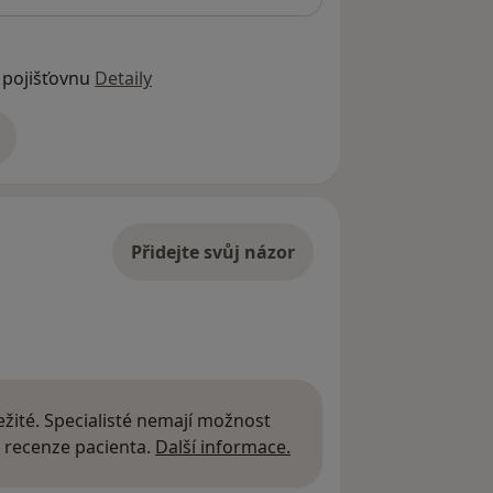
 pojišťovnu
Detaily
adrese
Přidejte svůj názor
žité. Specialisté nemají možnost
Další informace o názor
 recenze pacienta.
Další informace.