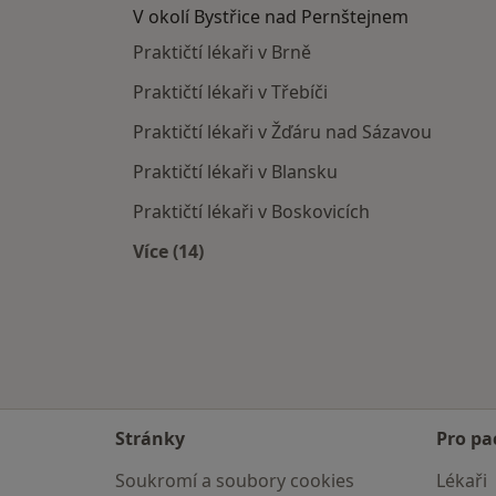
V okolí Bystřice nad Pernštejnem
Praktičtí lékaři v Brně
Praktičtí lékaři v Třebíči
Praktičtí lékaři v Žďáru nad Sázavou
Praktičtí lékaři v Blansku
Praktičtí lékaři v Boskovicích
Více (14)
Více v kategorii: V okolí Bystřice na
Stránky
Pro pa
Soukromí a soubory cookies
Lékaři