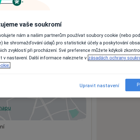
ách nejsou k dispozici
ujeme vaše soukromí
ádné informace o svých službách.
ovolujete nám a našim partnerům používat soubory cookie (nebo po
e) ke shromažďování údajů pro statistické účely a poskytování obs
ich zvyklostí při procházení. Své preference můžete kdykoli zkontro
t v nastavení. Další informace naleznete v
zásadách ochrany soukr
okie.
o.
P
Upravit nastavení
59301
 mapu
 otevře v nové záložce
ní