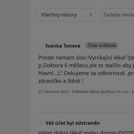
Hledejte v ná
Ivanka Toneva
Číslo ověřené
I
Proste nemam slov !Vynikající lékař !J
p.Doktora 6 měšecu,ale to stačilo aby j
hlavní ,,L".Dekujeme za odborností ,p
zdravičko a štěstí !
25. července 2022
•
Poliklinika Města Bystřice n.P. s.r.o.
•
J
Váš účet byl odstraněn
Velmi dobrý lékař mohu doporučit!!!!!!!!!!