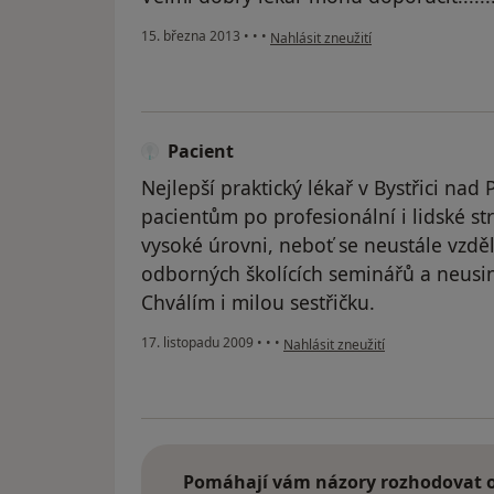
podle názoru uživatele Váš účet byl 
15. března 2013
•
•
•
Nahlásit zneužití
Pacient
Nejlepší praktický lékař v Bystřici na
pacientům po profesionální i lidské str
vysoké úrovni, neboť se neustále vzdě
odborných školících seminářů a neusin
Chválím i milou sestřičku.
podle názoru uživatele Pacient
17. listopadu 2009
•
•
•
Nahlásit zneužití
Pomáhají vám názory rozhodovat o 