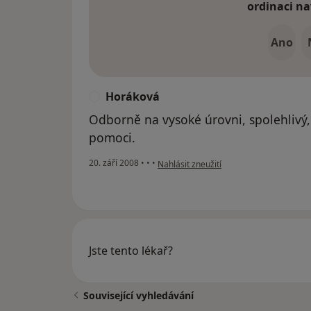
ordinaci na
Ano
Horáková
H
Odborně na vysoké úrovni, spolehlivý,
pomoci.
podle názoru uživatele Horáková
20. září 2008
•
•
•
Nahlásit zneužití
Jste tento lékař?
Související vyhledávání