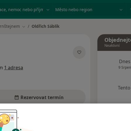
ace, nemoc nebo příjmení
Město nebo region
ernštejnem
Oldřich Sáblík
Změna města
Objednejt
Neaktivní
ecializacích
Dnes
em
1 adresa
9 Srpen
Tento 
Rezervovat termín
Názory pacientů (4)