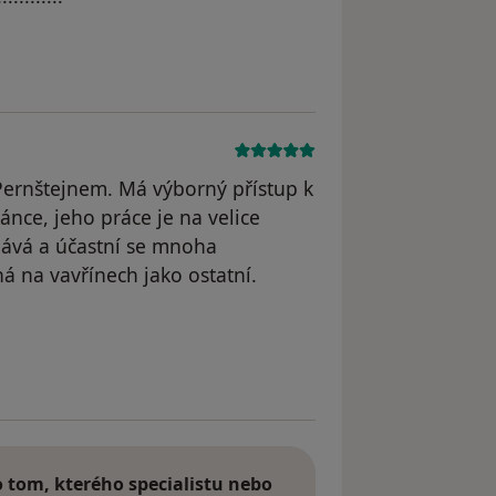
odstraněn
d Pernštejnem. Má výborný přístup k
ánce, jeho práce je na velice
lává a účastní se mnoha
á na vavřínech jako ostatní.
tom, kterého specialistu nebo