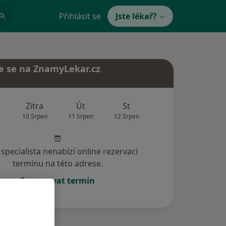
Přihlásit se
Jste lékař?
e se na ZnamyLekar.cz
Zítra
Út
St
Čt
Pá
10 Srpen
11 Srpen
12 Srpen
13 Srpen
14 Srp
specialista nenabízí online rezervaci
termínu na této adrese.
Rezervovat termín