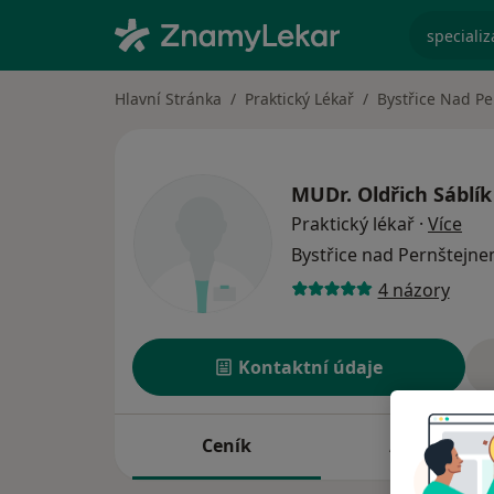
specializ
Hlavní Stránka
Praktický Lékař
Bystřice Nad P
MUDr.
Oldřich Sáblík
o sp
Praktický lékař
·
Více
Bystřice nad Pernštejn
4 názory
Kontaktní údaje
Ceník
Adresy