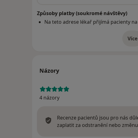
Způsoby platby (soukromé návštěvy)
Na teto adrese lékař přijímá pacienty na
Více
o 
Názory
4 názory
Recenze pacientů jsou pro nás důle
zaplatit za odstranění nebo změnu