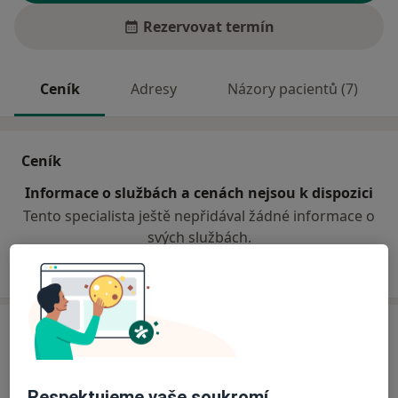
Rezervovat termín
Ceník
Adresy
Názory pacientů (7)
Ceník
Informace o službách a cenách nejsou k dispozici
Tento specialista ještě nepřidával žádné informace o
svých službách.
Adresa
Poliklinika Města Bystřice n.P. s.r.o.
Zahradní 580,
Bystřice nad Pernštejnem
59301
Respektujeme vaše soukromí