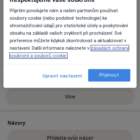
Přijetím povolujete nám a našim partnerům používat
Přiblížit mapu
soubory cookie (nebo podobné technologie) ke
se otevře v nové záložce
shromažďování údajů pro statistické účely a poskytování
obsahu na základě vašich zvyklostí při procházení. Své
Dostupnost
Na této adrese online kalendář není aktivní
preference můžete kdykoli zkontrolovat a aktualizovat v
Co mám v takové situaci udělat?
nastavení. Další informace naleznete v
zásadách ochrany
soukromí a souborů cookie.
Způsoby platby (soukromé návštěvy)
Na teto adrese lékař přijímá pacienty na pojišťovnu
Přijmout
Upravit nastavení
Detaily
Více
o adrese
Názory
Přidejte svůj názor