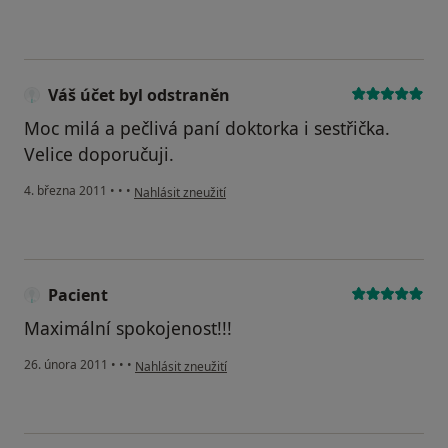
Váš účet byl odstraněn
Moc milá a pečlivá paní doktorka i sestřička.
Velice doporučuji.
podle názoru uživatele Váš účet byl odstraněn
4. března 2011
•
•
•
Nahlásit zneužití
Pacient
Maximální spokojenost!!!
podle názoru uživatele Pacient
26. února 2011
•
•
•
Nahlásit zneužití