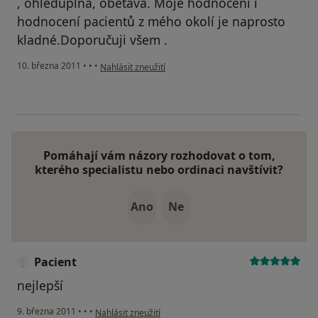
, ohleduplná, obětavá. Moje hodnocení i
hodnocení pacientů z mého okolí je naprosto
kladné.Doporučuji všem .
podle názoru uživatele Pacient
10. března 2011
•
•
•
Nahlásit zneužití
Pomáhají vám názory rozhodovat o tom,
kterého specialistu nebo ordinaci navštívit?
Ano
Ne
Pacient
nejlepší
podle názoru uživatele Pacient
9. března 2011
•
•
•
Nahlásit zneužití