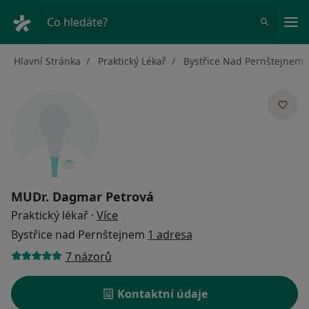
Hla
Co hledáte?
Hlavní Stránka
Praktický Lékař
Bystřice Nad Pernštejnem
MUDr.
Dagmar Petrová
o specializacích
Praktický lékař
·
Více
Bystřice nad Pernštejnem
1 adresa
7 názorů
Kontaktní údaje