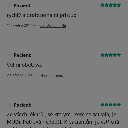
Pacient
rychlý a profesionální přístup
podle názoru uživatele Pacient
11. května 2011
•
•
•
Nahlásit zneužití
Pacient
Velmi obětavá.
podle názoru uživatele Pacient
28. března 2011
•
•
•
Nahlásit zneužití
Pacient
Ze všech lékařů , se kterými jsem se setkala, je
MUDr. Petrová nejlepší. K pacientům je vstřícná