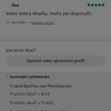
flos
F
Velmi dobrá lékařka, mohu jen doporučit.
podle názoru uživatele flos
31. října 2008
•
•
•
Nahlásit zneužití
Jste tento lékař?
Upravit nebo spravovat profil
Související vyhledávání
V okolí Bystřice nad Pernštejnem
Praktičtí lékaři v Brně
Praktičtí lékaři v Třebíči