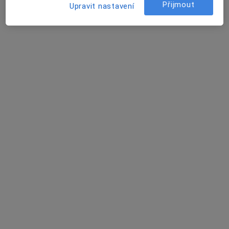
Přijmout
Upravit nastavení
3 názory
Budínova 67/2, Praha
•
Mapa
FN Bulovka
Tento specialista nenabízí online rezervaci termínu na této adrese.
Rezervovat termín
MUDr. Viktor Komárek
Gastroenterolog
18 názorů