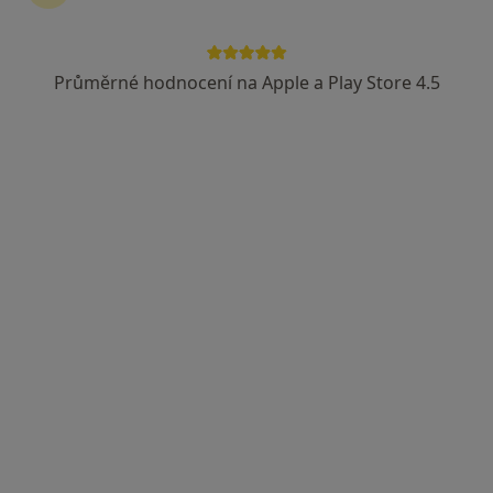
Průměrné hodnocení na Apple a Play Store 4.5
Poliklinika Revoluční, s.r.o.
·
Více
Gastroenterolog, Chirurg, Dermatolog
483 názorů
Revoluční 765/19, Praha
•
Mapa
Poliklinika Revoluční, s.r.o.
Tato klinika nemá specialisty s dostupnými termíny v online kalendáři
Zobrazit profil