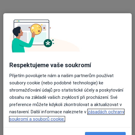
Doc. MUDr. Vladislav Krtek
Gastroenterolog, Internista
3 názory
Bubenečská 10/283, Praha
•
Mapa
Poradna pro jaterní choroby
Tento specialista nenabízí online rezervaci termínu na této adrese.
Rezervovat termín
Respektujeme vaše soukromí
Přijetím povolujete nám a našim partnerům používat
soubory cookie (nebo podobné technologie) ke
shromažďování údajů pro statistické účely a poskytování
obsahu na základě vašich zvyklostí při procházení. Své
preference můžete kdykoli zkontrolovat a aktualizovat v
nastavení. Další informace naleznete v
zásadách ochrany
soukromí a souborů cookie.
MUDr. Martin Schauta
Gastroenterolog