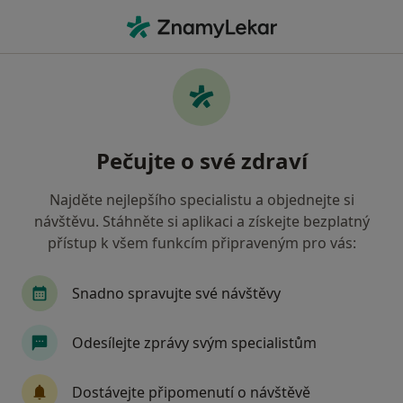
Hla
Gastroenterolog • Praha 11, Praha, hl město Praha
Filtry
Mapa
Gastroenterolog, Praha 11, Praha
Pečujte o své zdraví
Jak řadíme výsledky vyhledávání?
Najděte nejlepšího specialistu a objednejte si
návštěvu. Stáhněte si aplikaci a získejte bezplatný
Jakou pojišťovnu máte?
přístup k všem funkcím připraveným pro vás:
Všeobecná zdravotní pojišťovna
Zdravotní poj
Snadno spravujte své návštěvy
Odesílejte zprávy svým specialistům
Dostávejte připomenutí o návštěvě