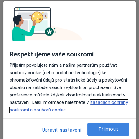
Roentgenova 2/37, Praha
•
Mapa
Nemocnice Na Homolce
Tento specialista nenabízí online rezervaci termínu na této adrese.
Rezervovat termín
Respektujeme vaše soukromí
Přijetím povolujete nám a našim partnerům používat
soubory cookie (nebo podobné technologie) ke
shromažďování údajů pro statistické účely a poskytování
obsahu na základě vašich zvyklostí při procházení. Své
preference můžete kdykoli zkontrolovat a aktualizovat v
nastavení. Další informace naleznete v
zásadách ochrany
MUDr. Vladimíra Stáhalová
soukromí a souborů cookie.
Diagnostik, Internista
Budínova 67/2, Praha
•
Mapa
Přijmout
Upravit nastavení
Nemocnice Na Bulovce