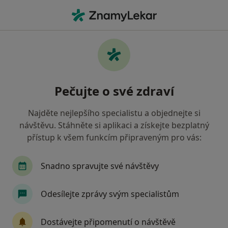
Hla
Diagnostik • Praha 8, Praha, hl město Praha
Filtry
Mapa
Diagnostik, Praha 8, Praha
Pečujte o své zdraví
Jak řadíme výsledky vyhledávání?
Najděte nejlepšího specialistu a objednejte si
návštěvu. Stáhněte si aplikaci a získejte bezplatný
Jakou pojišťovnu máte?
přístup k všem funkcím připraveným pro vás:
Všeobecná zdravotní pojišťovna
Zdravotní poj
Snadno spravujte své návštěvy
Odesílejte zprávy svým specialistům
Dostávejte připomenutí o návštěvě