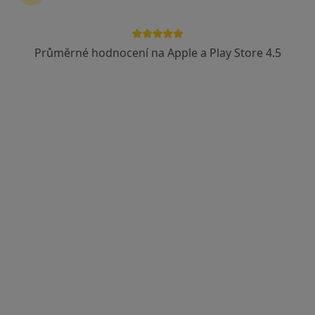
Průměrné hodnocení na Apple a Play Store 4.5
MUDr. Vladimíra Bednářová
Diagnostik
U Nemocnice 2, Praha
•
Mapa
Klinika nefrologie
Tento specialista nenabízí online rezervaci termínu na této adrese.
Rezervovat termín