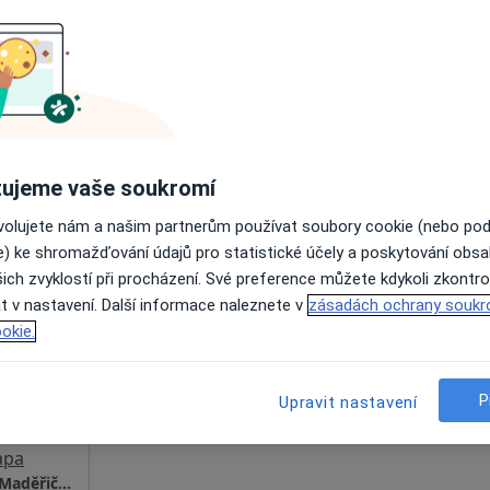
oliba
Dnes
Zítra
So
Ne
6 Srpen
7 Srpen
8 Srpen
9 Srpen
Online rezervace termínu není k dispozic
Rezervovat termín
ujeme vaše soukromí
ovolujete nám a našim partnerům používat soubory cookie (nebo po
e) ke shromažďování údajů pro statistické účely a poskytování obs
ich zvyklostí při procházení. Své preference můžete kdykoli zkontro
Dnes
Zítra
So
Ne
t v nastavení. Další informace naleznete v
zásadách ochrany soukr
6 Srpen
7 Srpen
8 Srpen
9 Srpen
okie.
ce
Online rezervace termínu není k dispozic
P
Upravit nastavení
Rezervovat termín
apa
Diabetologická ambulance- MUDr. Markéta Maděřičová