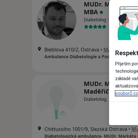
MUDr. Miroslav K
MBA
·
Více
Diabetolog
16 názorů
Bieblova 410/2, Ostrava
•
Mapa
Respekt
Ambulance Diabetologie a Podiatrie
Přijetím p
technologi
základě vaš
MUDr. Markéta
aktualizova
Maděřičová
souborů co
·
Ví
Diabetolog, Internista
Chittussiho 1001/9, Slezská Ostrava
•
M