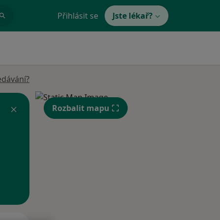
Přihlásit se
Jste lékař?
edávání?
Rozbalit mapu