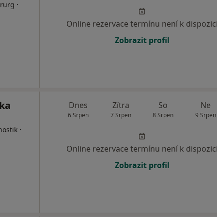
·
irurg
Online rezervace termínu není k dispozic
Zobrazit profil
ika
Dnes
Zítra
So
Ne
6 Srpen
7 Srpen
8 Srpen
9 Srpen
·
nostik
Online rezervace termínu není k dispozic
Zobrazit profil