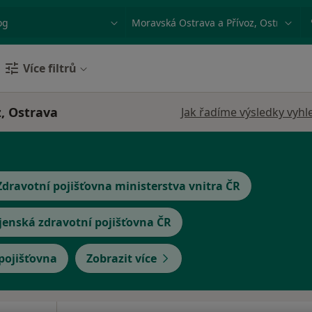
ace, nemoc nebo příjmení
Město nebo region
Více filtrů
, Ostrava
Jak řadíme výsledky vyhl
Zdravotní pojišťovna ministerstva vnitra ČR
jenská zdravotní pojišťovna ČR
 pojišťovna
Zobrazit více