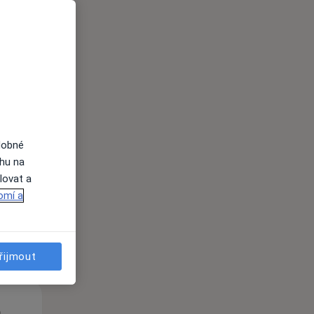
St
Čt
Pá
n
12 Srpen
13 Srpen
14 Srpen
dobné
ahu na
lovat a
i
omí a
řijmout
St
Čt
Pá
n
12 Srpen
13 Srpen
14 Srpen