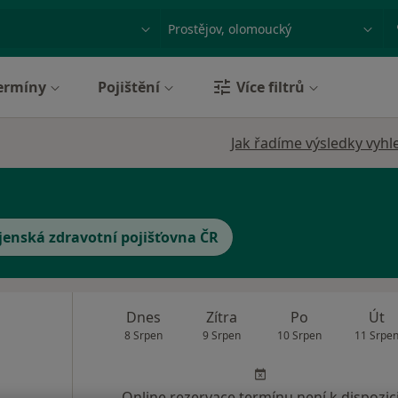
ace, nemoc nebo příjmení
Město nebo region
ermíny
Pojištění
Více filtrů
Jak řadíme výsledky vyhl
jenská zdravotní pojišťovna ČR
Dnes
Zítra
Po
Út
8 Srpen
9 Srpen
10 Srpen
11 Srpe
Online rezervace termínu není k dispozic