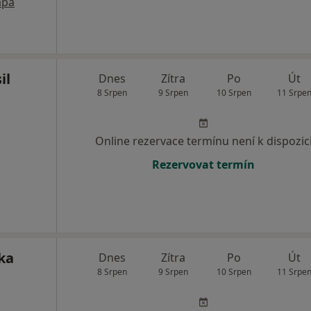
pa
il
Dnes
Zítra
Po
Út
8 Srpen
9 Srpen
10 Srpen
11 Srpe
Online rezervace termínu není k dispozic
Rezervovat termín
ka
Dnes
Zítra
Po
Út
8 Srpen
9 Srpen
10 Srpen
11 Srpe