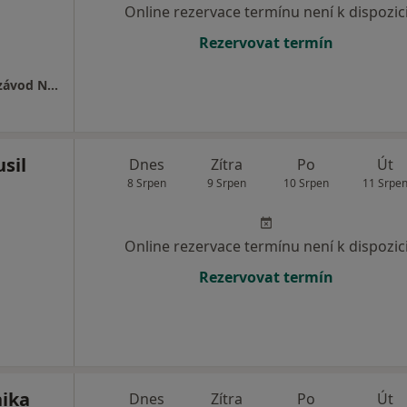
Online rezervace termínu není k dispozic
Rezervovat termín
tředomoravská nemocniční a.s. - odštěpný závod Nemocnice Prostějov
sil
Dnes
Zítra
Po
Út
8 Srpen
9 Srpen
10 Srpen
11 Srpe
Online rezervace termínu není k dispozic
Rezervovat termín
nika
Dnes
Zítra
Po
Út