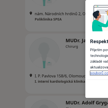
nám. Národních hrdinů 2, Olomouc
•
Ma
Poliklinika SPEA
MUDr. Jan Zarivni
Respekt
Chirurg
Přijetím p
technologi
základě vaš
aktualizova
souborů co
I. P. Pavlova 158/6, Olomouc
•
Mapa
I. interní kardiologická klinika
MUDr. Adolf Gryg