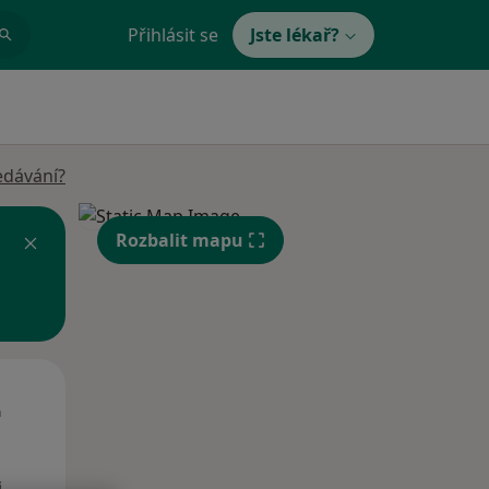
Přihlásit se
Jste lékař?
edávání?
Rozbalit mapu
St
Čt
Pá
n
12 Srpen
13 Srpen
14 Srpen
i