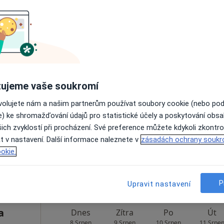
Rezervovat termín
pa
j
Dnes
Zítra
Po
Út
ujeme vaše soukromí
8 Srpen
9 Srpen
10 Srpen
11 Srpe
ovolujete nám a našim partnerům používat soubory cookie (nebo po
e) ke shromažďování údajů pro statistické účely a poskytování obs
ich zvyklostí při procházení. Své preference můžete kdykoli zkontro
Online rezervace termínu není k dispozic
t v nastavení. Další informace naleznete v
zásadách ochrany soukr
Rezervovat termín
okie.
P
Upravit nastavení
a
Dnes
Zítra
Po
Út
8 Srpen
9 Srpen
10 Srpen
11 Srpe