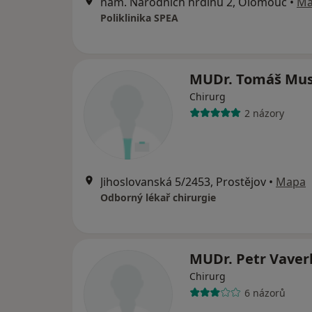
nám. Národních hrdinů 2, Olomouc
•
Ma
Poliklinika SPEA
MUDr. Tomáš Mus
Chirurg
2 názory
Jihoslovanská 5/2453, Prostějov
•
Mapa
Odborný lékař chirurgie
MUDr. Petr Vaver
Chirurg
6 názorů