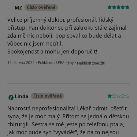
MZ
Číslo ověřené
M
Velice příjemný doktor, profesionál, lidský
přístup. Pan doktor se při zákroku stále zajímal
zda mě nic nebolí, popisoval co bude dělat a
vůbec nic jsem necítil.
Spokojenost a mohu jen doporučit!
podle názoru uživatele MZ
16. června 2022
•
Poliklinika SPEA
•
Jiný
•
Nahlásit zneužití
Linda
Číslo ověřené
L
Naprostá neprofesionalita! Lékař odmítl ošetřit
syna, že je moc malý. Přitom se jedná o dětskou
chirurgii. Sestra se mě jeste po telefonu ptala,
jak moc bude syn "vyvádět", že na to nejsou