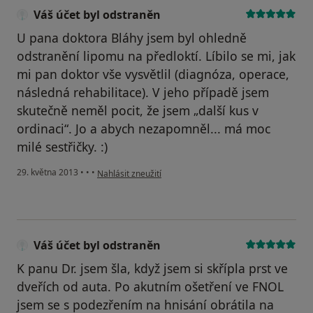
Váš účet byl odstraněn
U pana doktora Bláhy jsem byl ohledně
odstranění lipomu na předloktí. Líbilo se mi, jak
mi pan doktor vše vysvětlil (diagnóza, operace,
následná rehabilitace). V jeho případě jsem
skutečně neměl pocit, že jsem „další kus v
ordinaci“. Jo a abych nezapomněl... má moc
milé sestřičky. :)
podle názoru uživatele Váš účet byl odstraněn
29. května 2013
•
•
•
Nahlásit zneužití
Váš účet byl odstraněn
K panu Dr. jsem šla, když jsem si skřípla prst ve
dveřích od auta. Po akutním ošetření ve FNOL
jsem se s podezřením na hnisání obrátila na