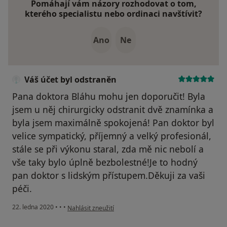
Pomáhají vám názory rozhodovat o tom,
kterého specialistu nebo ordinaci navštívit?
Ano
Ne
Váš účet byl odstraněn
Pana doktora Bláhu mohu jen doporučit! Byla
jsem u něj chirurgicky odstranit dvě znamínka a
byla jsem maximálně spokojená! Pan doktor byl
velice sympatický, příjemný a velký profesionál,
stále se při výkonu staral, zda mě nic nebolí a
vše taky bylo úplně bezbolestné!Je to hodný
pan doktor s lidským přístupem.Děkuji za vaši
péči.
podle názoru uživatele Váš účet byl odstraněn
22. ledna 2020
•
•
•
Nahlásit zneužití