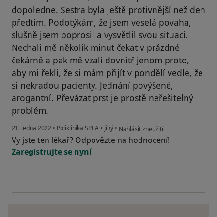
dopoledne. Sestra byla ještě protivnější než den
předtím. Podotýkám, že jsem veselá povaha,
slušně jsem poprosil a vysvětlil svou situaci.
Nechali mě několik minut čekat v prázdné
čekárně a pak mě vzali dovnitř jenom proto,
aby mi řekli, že si mám přijít v pondělí vedle, že
si nekradou pacienty. Jednání povýšené,
arogantní. Převázat prst je prostě neřešitelný
problém.
podle názoru uživatele MZ
21. ledna 2022
•
Poliklinika SPEA
•
Jiný
•
Nahlásit zneužití
Vy jste ten lékař? Odpovězte na hodnocení!
Zaregistrujte se nyní