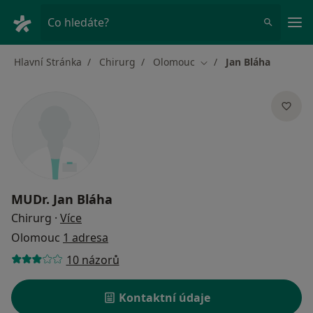
Hla
Co hledáte?
Hlavní Stránka
Chirurg
Olomouc
Jan Bláha
Změna města
MUDr.
Jan Bláha
o specializacích
Chirurg
·
Více
Olomouc
1 adresa
10 názorů
Kontaktní údaje