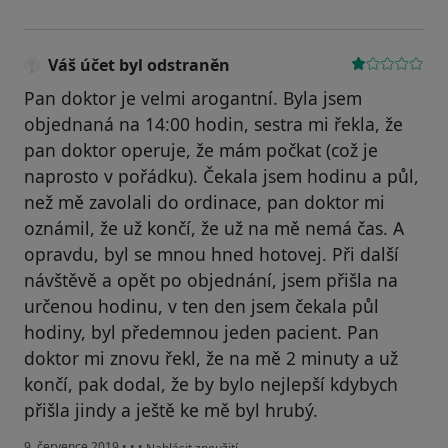
Váš účet byl odstraněn
Pan doktor je velmi arogantní. Byla jsem
objednaná na 14:00 hodin, sestra mi řekla, že
pan doktor operuje, že mám počkat (což je
naprosto v pořádku). Čekala jsem hodinu a půl,
než mě zavolali do ordinace, pan doktor mi
oznámil, že už končí, že už na mě nemá čas. A
opravdu, byl se mnou hned hotovej. Při další
návštěvě a opět po objednání, jsem přišla na
určenou hodinu, v ten den jsem čekala půl
hodiny, byl předemnou jeden pacient. Pan
doktor mi znovu řekl, že na mě 2 minuty a už
končí, pak dodal, že by bylo nejlepší kdybych
přišla jindy a ještě ke mě byl hrubý.
podle názoru uživatele Váš účet byl odstraněn
9. července 2019
•
•
•