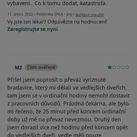
vybavení.. Co k tomu dodat, katastrofa.
podle názoru uživatele Linda
11. února 2022
•
Poliklinika SPEA
•
Jiný
•
Nahlásit zneužití
Vy jste ten lékař? Odpovězte na hodnocení!
Zaregistrujte se nyní
MZ
Číslo ověřené
M
Přišel jsem poprosit o převaz vyriznuté
bradavice, který mi dělali ve vedlejších dveřích,
tam jsem se v ordinační hodiny nemohl dostavit
z pracovních důvodů. Prázdná čekárna, ale bylo
mi řečeno, že 25 minut před koncem ordinační
doby už mě na převaz nevezmou. Druhý den
jsem dorazil více než hodinu před koncem opět
do vedlejších dveří, vedle měli pouze