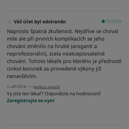
Váš účet byl odstraněn
Naprosto špatná zkušenost. Nejdříve se choval
mile ale při prvních komplikacích se jeho
chování změnilo na hrubé (arogantí a
neprofesionální), zcela neakceptovatelné
chování. Tohoto lékaře pro kterého je předností
cinkot korunek za provedené výkony již
nenavštívím.
podle názoru uživatele Váš účet byl odstraněn
2. září 2014
•
•
•
Nahlásit zneužití
Vy jste ten lékař? Odpovězte na hodnocení!
Zaregistrujte se nyní