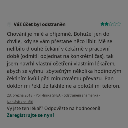
Váš účet byl odstraněn
Chování je milé a příjemné. Bohužel jen do
chvíle, kdy se vám přestane něco líbit. Mě se
nelíbilo dlouhé čekání v čekárně v pracovní
době (odmítli objednat na konkrétní čas), tak
jsem navrhl vlastní ošetření vlastním lékařem,
abych se vyhnul zbytečným několika hodinovým
čekáním kvůli pěti minutovému převazu. Pan
doktor mi řekl, že takhle ne a položil mi telefon.
23. března 2018
•
Poliklinika SPEA
•
odstranění znaménka
•
podle názoru uživatele Váš účet byl odstraněn
Nahlásit zneužití
Vy jste ten lékař? Odpovězte na hodnocení!
Zaregistrujte se nyní