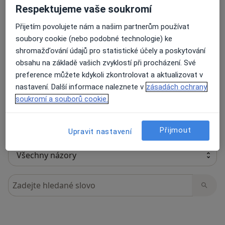
Respektujeme vaše soukromí
Přijetím povolujete nám a našim partnerům používat
soubory cookie (nebo podobné technologie) ke
10 názorů
shromažďování údajů pro statistické účely a poskytování
obsahu na základě vašich zvyklostí při procházení. Své
Recenze pacientů jsou pro nás důležité.
preference můžete kdykoli zkontrolovat a aktualizovat v
Specialisté nemají možnost zaplatit za
nastavení. Další informace naleznete v
zásadách ochrany
odstranění nebo změnu recenze pacienta.
soukromí a souborů cookie.
Další informace o názorech
Další informace.
Přijmout
Upravit nastavení
Hledejte v názorech