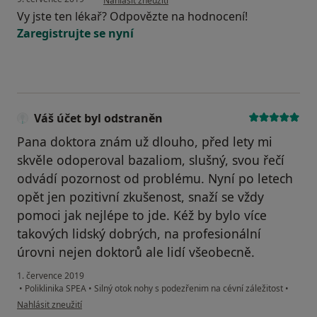
Nahlásit zneužití
Vy jste ten lékař? Odpovězte na hodnocení!
Zaregistrujte se nyní
Váš účet byl odstraněn
Pana doktora znám už dlouho, před lety mi
skvěle odoperoval bazaliom, slušný, svou řečí
odvádí pozornost od problému. Nyní po letech
opět jen pozitivní zkušenost, snaží se vždy
pomoci jak nejlépe to jde. Kéž by bylo více
takových lidský dobrých, na profesionální
úrovni nejen doktorů ale lidí všeobecně.
1. července 2019
•
Poliklinika SPEA
•
Silný otok nohy s podezřenim na cévní záležitost
•
podle názoru uživatele Váš účet byl odstraněn
Nahlásit zneužití