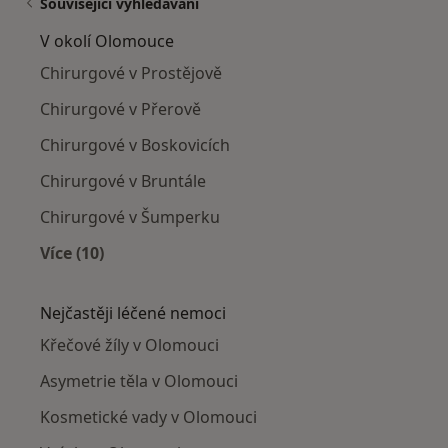
Související vyhledávání
V okolí Olomouce
Chirurgové v Prostějově
Chirurgové v Přerově
Chirurgové v Boskovicích
Chirurgové v Bruntále
Chirurgové v Šumperku
Více (10)
Více v kategorii: V okolí Olomouce
Nejčastěji léčené nemoci
Křečové žíly v Olomouci
Asymetrie těla v Olomouci
Kosmetické vady v Olomouci