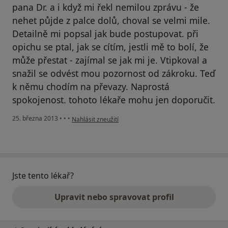
pana Dr. a i když mi řekl nemilou zprávu - že
nehet půjde z palce dolů, choval se velmi mile.
Detailně mi popsal jak bude postupovat. při
opichu se ptal, jak se cítím, jestli mě to bolí, že
může přestat - zajímal se jak mi je. Vtipkoval a
snažil se odvést mou pozornost od zákroku. Teď
k němu chodím na převazy. Naprostá
spokojenost. tohoto lékaře mohu jen doporučit.
podle názoru uživatele Váš účet byl odstraněn
25. března 2013
•
•
•
Nahlásit zneužití
Jste tento lékař?
Upravit nebo spravovat profil