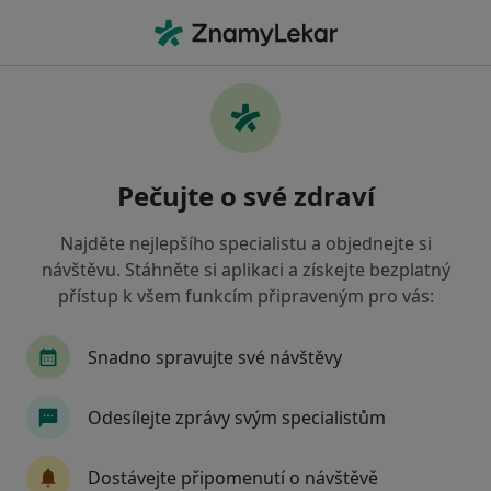
Hla
Čáslav, středočeský
Filtry
Mapa
Čáslav
Pečujte o své zdraví
Jak řadíme výsledky vyhledávání?
Najděte nejlepšího specialistu a objednejte si
návštěvu. Stáhněte si aplikaci a získejte bezplatný
Jakého specialistu hledáte?
přístup k všem funkcím připraveným pro vás:
Zubař
Praktický lékař
Internista
Ped
Snadno spravujte své návštěvy
Odesílejte zprávy svým specialistům
Dostávejte připomenutí o návštěvě