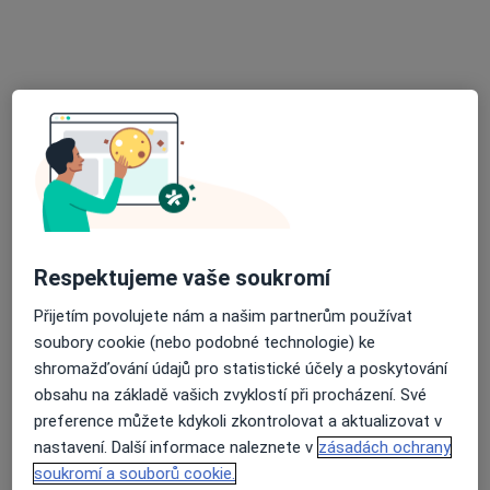
MUDr. Zdeněk Adámek
Gynekolog
186 názorů
Poliklinika Kolín, Smetanova 764, Kolín
•
Mapa
Gynada s.r.o. – soukromá gynekologická ambulance Kolín
Tento specialista nenabízí online rezervaci termínu na této adrese.
Respektujeme vaše soukromí
Přijetím povolujete nám a našim partnerům používat
Rezervovat termín
soubory cookie (nebo podobné technologie) ke
shromažďování údajů pro statistické účely a poskytování
obsahu na základě vašich zvyklostí při procházení. Své
preference můžete kdykoli zkontrolovat a aktualizovat v
nastavení. Další informace naleznete v
zásadách ochrany
soukromí a souborů cookie.