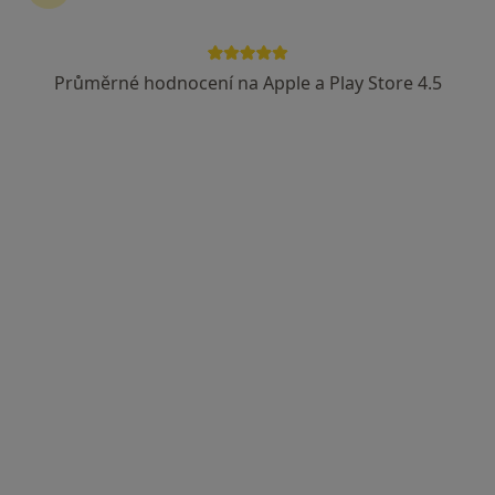
Průměrné hodnocení na Apple a Play Store 4.5
Mgr. Martin Galbavý
·
Více
Psychoterapeut, Psycholog
12 názorů
U Křižovatky 608, Kolín
•
Mapa
Psychoterapie a poradenství Kolín
Individuální psychoterapie
1 200 Kč
Tento specialista nenabízí online rezervaci termínu na této adrese.
Rezervovat termín