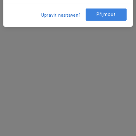
Přijmout
Upravit nastavení
Mgr. Veronika Galusová
·
Více
Psychoterapeut
6 názorů
Pražská třída 649, Hradec Králové
•
Mapa
Mgr. Veronika Galusová
Tento specialista nenabízí online rezervaci termínu na této adrese.
Rezervovat termín