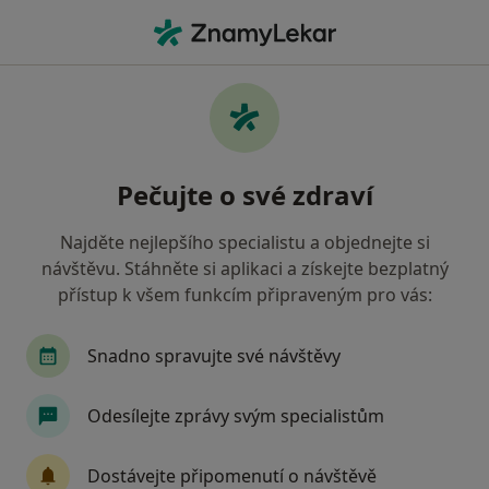
Hla
Zubař • Opočno, královéhradecký
Filtry
Mapa
Zubař Opočno
Pečujte o své zdraví
Jak řadíme výsledky vyhledávání?
Najděte nejlepšího specialistu a objednejte si
návštěvu. Stáhněte si aplikaci a získejte bezplatný
Jakou pojišťovnu máte?
přístup k všem funkcím připraveným pro vás:
Zdravotní pojišťovna ministerstva vnitra ČR
O
Snadno spravujte své návštěvy
Odesílejte zprávy svým specialistům
Dostávejte připomenutí o návštěvě