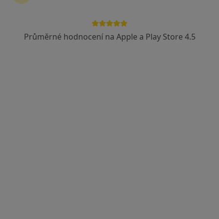
Průměrné hodnocení na Apple a Play Store 4.5
MUDr. Jan Opatrný
Zubař
4 názory
Heldovo náměstí 594, Třebechovice pod Orebem
•
Mapa
HOST, Sam. ordinace PL - stomatologa
Tento specialista nenabízí online rezervaci termínu na této adrese.
Rezervovat termín