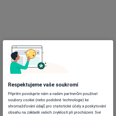
MDDr. Martin Motyčka
Zubař
3 názory
Komenského 44, Rychnov nad Kněžnou
•
Mapa
Zubní ordinace
Tento specialista nenabízí online rezervaci termínu na této adrese.
Rezervovat termín
Respektujeme vaše soukromí
Přijetím povolujete nám a našim partnerům používat
soubory cookie (nebo podobné technologie) ke
shromažďování údajů pro statistické účely a poskytování
Lubomír Šeda
obsahu na základě vašich zvyklostí při procházení. Své
Zubař