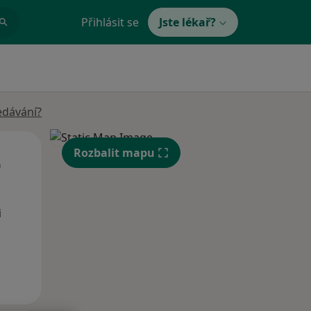
Přihlásit se
Jste lékař?
edávání?
Út
St
Čt
Rozbalit mapu
n
11 Srpen
12 Srpen
13 Srpen
i