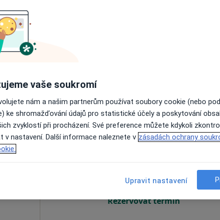
cký
Dnes
Zítra
Ne
Po
7 Srpen
8 Srpen
9 Srpen
10 Srpe
Online rezervace termínu není k dispozic
Rezervovat termín
ujeme vaše soukromí
ebem
•
Mapa
ovolujete nám a našim partnerům používat soubory cookie (nebo po
e) ke shromažďování údajů pro statistické účely a poskytování obs
ich zvyklostí při procházení. Své preference můžete kdykoli zkontro
t v nastavení. Další informace naleznete v
zásadách ochrany soukr
lová
Dnes
Zítra
Ne
Po
okie.
7 Srpen
8 Srpen
9 Srpen
10 Srpe
P
Upravit nastavení
Online rezervace termínu není k dispozic
Rezervovat termín