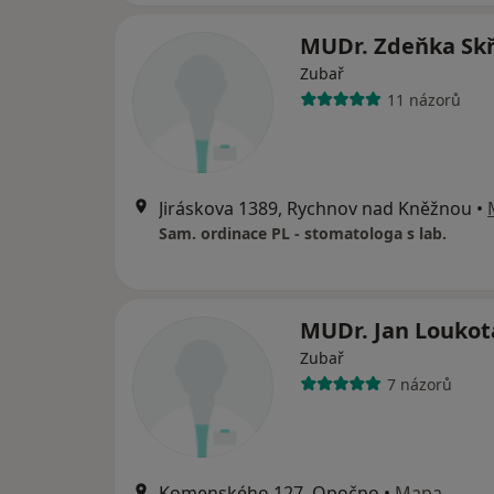
MUDr. Zdeňka Skř
Zubař
11 názorů
Jiráskova 1389, Rychnov nad Kněžnou
•
Sam. ordinace PL - stomatologa s lab.
MUDr. Jan Loukot
Zubař
7 názorů
Komenského 127, Opočno
•
Mapa