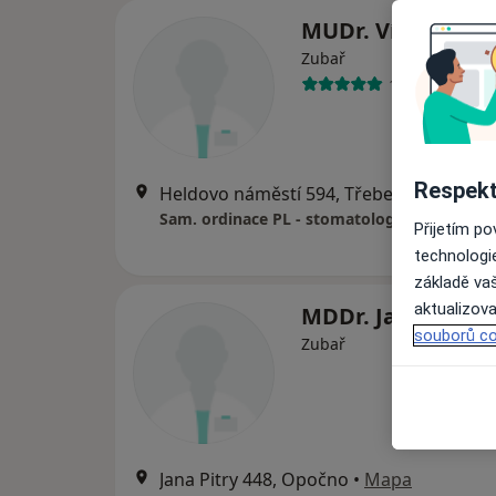
MUDr. Vít Hrube
Zubař
14 názorů
Respekt
Heldovo náměstí 594, Třebechovice pod Or
Sam. ordinace PL - stomatologa
Přijetím p
technologi
základě vaš
aktualizova
MDDr. Jana Andě
souborů co
Zubař
Jana Pitry 448, Opočno
•
Mapa