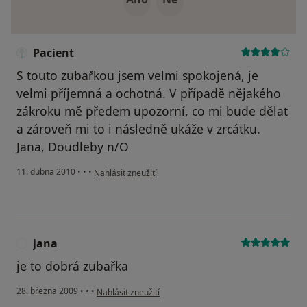
Pacient
S touto zubařkou jsem velmi spokojená, je
velmi příjemná a ochotná. V případě nějakého
zákroku mě předem upozorní, co mi bude dělat
a zároveň mi to i následně ukáže v zrcátku.
Jana, Doudleby n/O
podle názoru uživatele Pacient
11. dubna 2010
•
•
•
Nahlásit zneužití
jana
J
je to dobrá zubařka
podle názoru uživatele jana
28. března 2009
•
•
•
Nahlásit zneužití