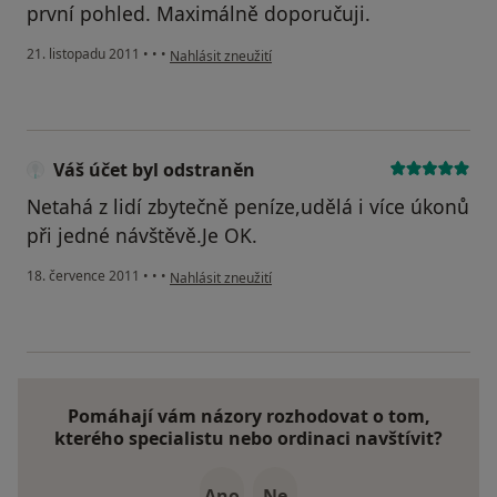
první pohled. Maximálně doporučuji.
podle názoru uživatele Váš účet byl odstraněn
21. listopadu 2011
•
•
•
Nahlásit zneužití
Váš účet byl odstraněn
Netahá z lidí zbytečně peníze,udělá i více úkonů
při jedné návštěvě.Je OK.
podle názoru uživatele Váš účet byl odstraněn
18. července 2011
•
•
•
Nahlásit zneužití
Pomáhají vám názory rozhodovat o tom,
kterého specialistu nebo ordinaci navštívit?
Ano
Ne