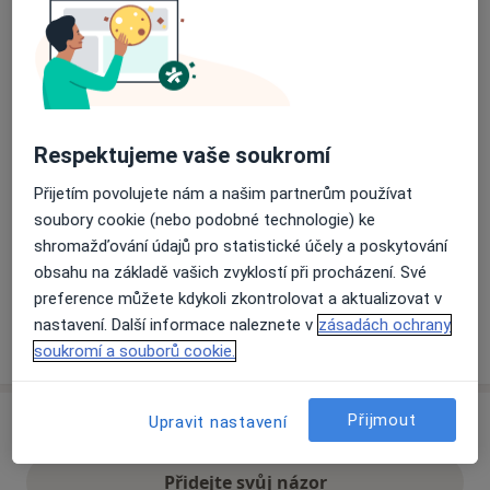
Přiblížit mapu
se otevře v nové záložce
Dostupnost
Na této adrese online kalendář není aktivní
Respektujeme vaše soukromí
Co mám v takové situaci udělat?
Přijetím povolujete nám a našim partnerům používat
soubory cookie (nebo podobné technologie) ke
Způsoby platby (soukromé návštěvy)
shromažďování údajů pro statistické účely a poskytování
Na teto adrese lékař přijímá pacienty na pojišťovnu
obsahu na základě vašich zvyklostí při procházení. Své
Detaily
preference můžete kdykoli zkontrolovat a aktualizovat v
nastavení. Další informace naleznete v
zásadách ochrany
Více
o adrese
soukromí a souborů cookie.
Přijmout
Upravit nastavení
Názory
Přidejte svůj názor