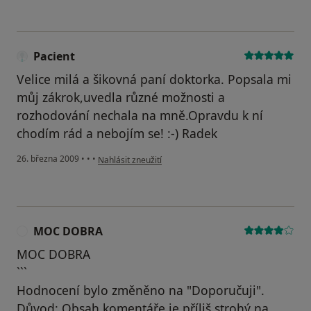
Pacient
Velice milá a šikovná paní doktorka. Popsala mi
můj zákrok,uvedla různé možnosti a
rozhodování nechala na mně.Opravdu k ní
chodím rád a nebojím se! :-) Radek
podle názoru uživatele Pacient
26. března 2009
•
•
•
Nahlásit zneužití
MOC DOBRA
M
MOC DOBRA
```
Hodnocení bylo změněno na "Doporučuji".
Důvod: Obsah komentáře je příliš strohý na