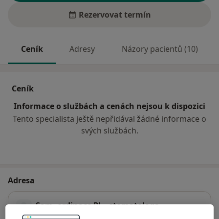
Rezervovat termín
Ceník
Adresy
Názory pacientů (10)
Ceník
Informace o službách a cenách nejsou k dispozici
Tento specialista ještě nepřidával žádné informace o
svých službách.
Adresa
Sam. ordinace PL - stomatologa
U stadionu 1166,
Rychnov nad Kněžnou
51601