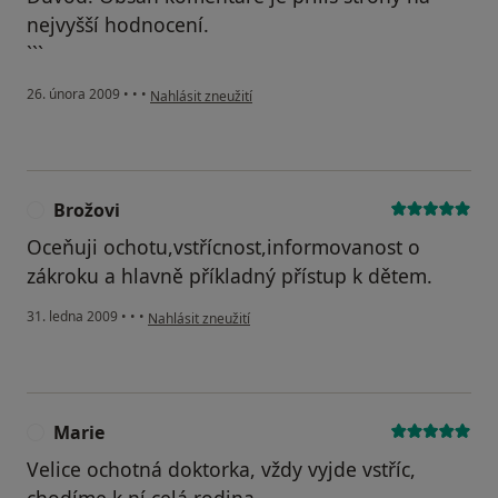
nejvyšší hodnocení.
```
podle názoru uživatele MOC DOBRA
26. února 2009
•
•
•
Nahlásit zneužití
Brožovi
B
Oceňuji ochotu,vstřícnost,informovanost o
zákroku a hlavně příkladný přístup k dětem.
podle názoru uživatele Brožovi
31. ledna 2009
•
•
•
Nahlásit zneužití
Marie
M
Velice ochotná doktorka, vždy vyjde vstříc,
chodíme k ní celá rodina.