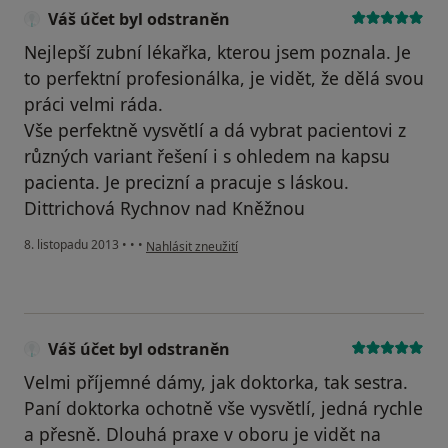
Váš účet byl odstraněn
Nejlepší zubní lékařka, kterou jsem poznala. Je
to perfektní profesionálka, je vidět, že dělá svou
práci velmi ráda.
Vše perfektně vysvětlí a dá vybrat pacientovi z
různých variant řešení i s ohledem na kapsu
pacienta. Je precizní a pracuje s láskou.
Dittrichová Rychnov nad Kněžnou
podle názoru uživatele Váš účet byl odstraněn
8. listopadu 2013
•
•
•
Nahlásit zneužití
Váš účet byl odstraněn
Velmi příjemné dámy, jak doktorka, tak sestra.
Paní doktorka ochotně vše vysvětlí, jedná rychle
a přesně. Dlouhá praxe v oboru je vidět na