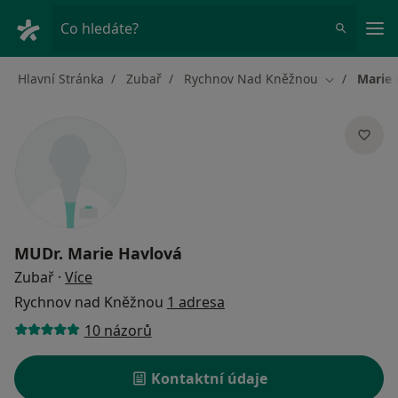
Hla
Co hledáte?
Hlavní Stránka
Zubař
Rychnov Nad Kněžnou
Marie 
Změna měst
MUDr.
Marie Havlová
o specializacích
Zubař
·
Více
Rychnov nad Kněžnou
1 adresa
10 názorů
Kontaktní údaje