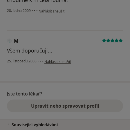
podle názoru uživatele Marie
28. ledna 2009
•
•
•
Nahlásit zneužití
M
Všem doporučuji...
podle názoru uživatele M
25. listopadu 2008
•
•
•
Nahlásit zneužití
Jste tento lékař?
Upravit nebo spravovat profil
Související vyhledávání