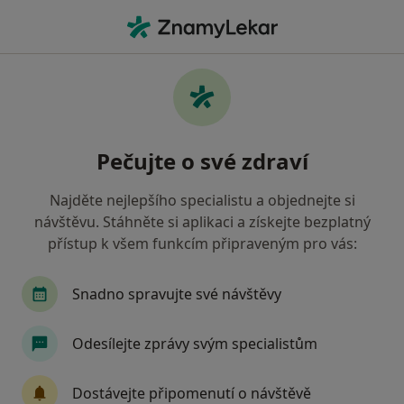
Hla
Zubař • Mikulov, jihomoravský
Filtry
• 1
Mapa
Doporučení zubaři s Vojenská zdravotní
Pečujte o své zdraví
pojišťovna ČR Mikulov
Jak řadíme výsledky vyhledávání?
Najděte nejlepšího specialistu a objednejte si
návštěvu. Stáhněte si aplikaci a získejte bezplatný
přístup k všem funkcím připraveným pro vás:
Snadno spravujte své návštěvy
Odesílejte zprávy svým specialistům
MDDr. Tomáš Kuča
Dostávejte připomenutí o návštěvě
·
Více
Zubař