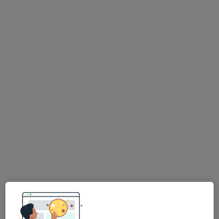
stomatologická ordinace
Tento specialista nenabízí online rezervaci termínu na této adrese.
Rezervovat termín
MUDr. Eva Štarhová
Zubař
11 názorů
Mrštíkova 10, Hustopeče
•
Mapa
Praktická zubní lékařka