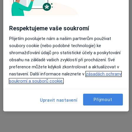
Tento specialista nenabízí online rezervaci termínu na této adrese.
Rezervovat termín
Respektujeme vaše soukromí
Přijetím povolujete nám a našim partnerům používat
soubory cookie (nebo podobné technologie) ke
shromažďování údajů pro statistické účely a poskytování
obsahu na základě vašich zvyklostí při procházení. Své
preference můžete kdykoli zkontrolovat a aktualizovat v
nastavení. Další informace naleznete v
zásadách ochrany
soukromí a souborů cookie.
MDDr. Josef Macháň
Zubař
3 názory
Přijmout
Upravit nastavení
Komenského 224/1, Mikulov
•
Mapa
Zubní ordinace Mikulov
Tento specialista nenabízí online rezervaci termínu na této adrese.