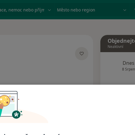
ace, nemoc nebo příjmení
Město nebo region
Objednejt
Neaktivní
ích
Dnes
8 Srpen
Tento 
Rezervovat termín
Názory pacientů (2)