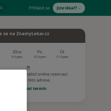
Přihlásit se
Jste lékař?
e se na ZnamyLekar.cz
Zítra
Po
Út
St
Čt
9 Srpen
10 Srpen
11 Srpen
12 Srpen
13 Srp
specialista nenabízí online rezervaci
termínu na této adrese.
Rezervovat termín