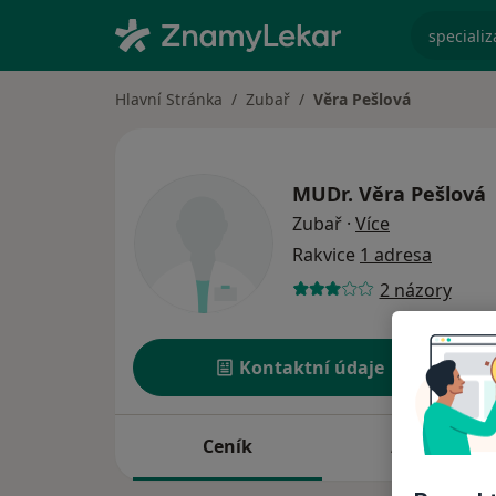
specializ
Hlavní Stránka
Zubař
Věra Pešlová
MUDr.
Věra Pešlová
o specializac
Zubař
·
Více
Rakvice
1 adresa
2 názory
Kontaktní údaje
Ceník
Adresy