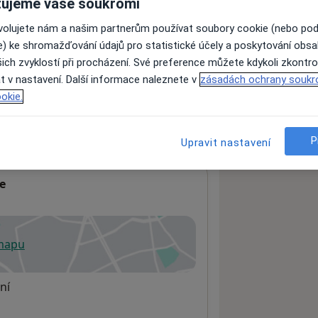
ujeme vaše soukromí
ovolujete nám a našim partnerům používat soubory cookie (nebo po
e) ke shromažďování údajů pro statistické účely a poskytování obs
ách nejsou k dispozici
ich zvyklostí při procházení. Své preference můžete kdykoli zkontro
ádné informace o svých službách.
t v nastavení. Další informace naleznete v
zásadách ochrany soukr
okie.
P
Upravit nastavení
e
 mapu
 otevře v nové záložce
ní