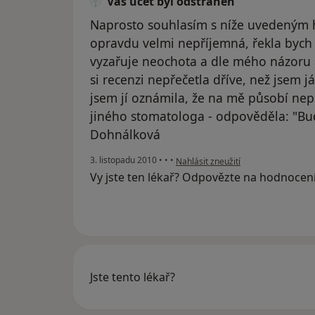
Váš účet byl odstraněn
Naprosto souhlasím s níže uvedeným 
opravdu velmi nepříjemná, řekla bych a
vyzařuje neochota a dle mého názoru až
si recenzi nepřečetla dříve, než jsem já
jsem jí oznámila, že na mě působí nep
jiného stomatologa - odpověděla: "Bud
Dohnálková
podle názoru uživatele Váš účet byl
3. listopadu 2010
•
•
•
Nahlásit zneužití
Vy jste ten lékař? Odpovězte na hodnocen
Jste tento lékař?