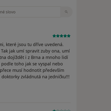
zorech
, které jsou tu dříve uvedená.
 Tak jak umí spravit zuby ona, umí
tna dojíždět i z Brna a mnoho lidí
t podle toho jak se vyspal nebo
e přece musí hodnotit především
 doktorky zvládnutá na jedničku!!!
dstraněn