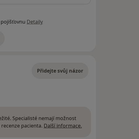
 pojišťovnu
Detaily
adrese
Přidejte svůj názor
žité. Specialisté nemají možnost
Další informace o názor
 recenze pacienta.
Další informace.