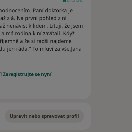
hodnocením. Paní doktorka je
ž zlá. Na první pohled z ní
 nenávist k lidem. Lituji, že jsem
 a má rodina k ní zavítali. Když
říjemně a že si radši najdeme
u jen ráda." To mluví za vše.Jana
 odstraněn
í!
Zaregistrujte se nyní
Upravit nebo spravovat profil