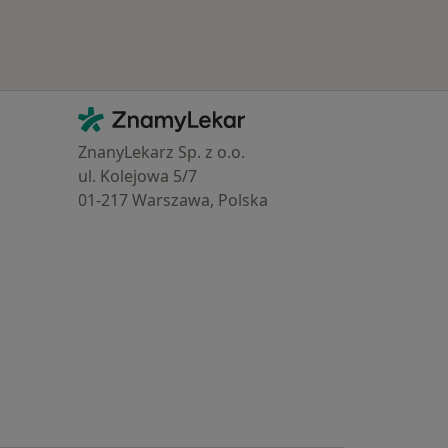
Kontakt
ZnamyLekar - Hlavní stránka
ZnanyLekarz Sp. z o.o.
ul. Kolejowa 5/7
01-217 Warszawa, Polska