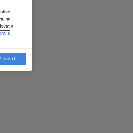
dobné
ahu na
lovat a
omí a
řijmout