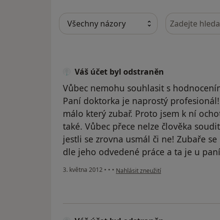
Hledejte v ná
Váš účet byl odstraněn
Vůbec nemohu souhlasit s hodnoceními
Paní doktorka je naprostý profesionál!
málo který zubař. Proto jsem k ní ocho
také. Vůbec přece nelze člověka soudi
jestli se zrovna usmál či ne! Zubaře s
dle jeho odvedené práce a ta je u paní
podle názoru uživatele Váš účet byl o
3. května 2012
•
•
•
Nahlásit zneužití