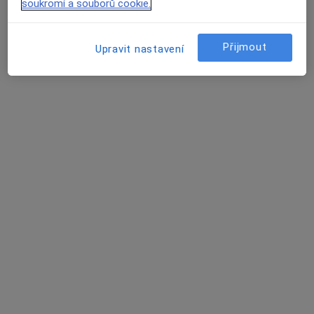
Tato klinika nemá specialisty s dostupnými termíny v online kalendáři
soukromí a souborů cookie.
Zobrazit profil
Přijmout
Upravit nastavení
MUDr. Giryeva Halyna
·
Více
Zubař
4 názory
Masarykova 12/318, Brno
•
Mapa
Exté - stomatologické centrum
Tento specialista nenabízí online rezervaci termínu na této adrese.