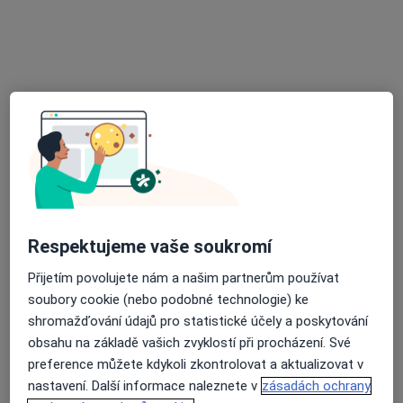
Privátní zubní lékařka
Tento specialista nenabízí online rezervaci termínu na této adrese.
Rezervovat termín
Respektujeme vaše soukromí
Dentema Stomatologie s.r.o.
Přijetím povolujete nám a našim partnerům používat
soubory cookie (nebo podobné technologie) ke
Zubař
shromažďování údajů pro statistické účely a poskytování
6 názorů
obsahu na základě vašich zvyklostí při procházení. Své
Joštova 4/138, Brno
•
Mapa
preference můžete kdykoli zkontrolovat a aktualizovat v
Dentema Stomatologie s.r.o.
nastavení. Další informace naleznete v
zásadách ochrany