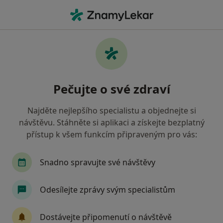
Hla
Zubař • Kuřim, jihomoravský
Filtry
• 1
Mapa
Doporučení zubaři s Zdravotní pojišťovna
Pečujte o své zdraví
ministerstva vnitra ČR Kuřim
Jak řadíme výsledky vyhledávání?
Najděte nejlepšího specialistu a objednejte si
návštěvu. Stáhněte si aplikaci a získejte bezplatný
přístup k všem funkcím připraveným pro vás:
Snadno spravujte své návštěvy
Odesílejte zprávy svým specialistům
MDDr. Pavla Hovorková
Dostávejte připomenutí o návštěvě
·
Více
Zubař