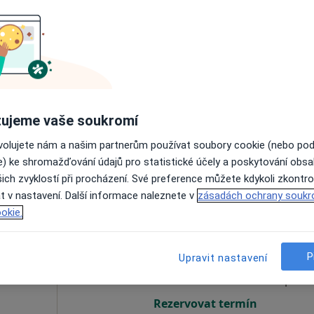
Dnes
Zítra
Po
Út
8 Srpen
9 Srpen
10 Srpen
11 Srpe
Online rezervace termínu není k dispozic
ujeme vaše soukromí
Zobrazit profil
ovolujete nám a našim partnerům používat soubory cookie (nebo po
e) ke shromažďování údajů pro statistické účely a poskytování obs
ich zvyklostí při procházení. Své preference můžete kdykoli zkontro
t v nastavení. Další informace naleznete v
zásadách ochrany soukr
okie.
ová
Dnes
Zítra
Po
Út
8 Srpen
9 Srpen
10 Srpen
11 Srpe
P
Upravit nastavení
Online rezervace termínu není k dispozic
Rezervovat termín