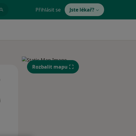
Přihlásit se
Jste lékař?
Rozbalit mapu
St
Čt
Pá
n
12 Srpen
13 Srpen
14 Srpen
i