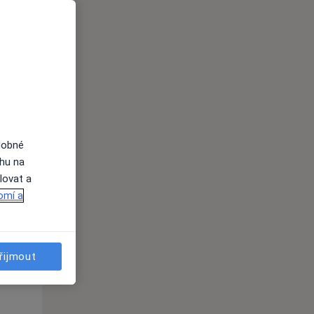
St
Čt
Pá
n
12 Srpen
13 Srpen
14 Srpen
i
dobné
ahu na
lovat a
omí a
St
Čt
Pá
n
12 Srpen
13 Srpen
14 Srpen
řijmout
i