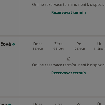
Online rezervace termínu není k dispozic
Rezervovat termín
áčová
Dnes
Zítra
Po
Út
8 Srpen
9 Srpen
10 Srpen
11 Srpe
Online rezervace termínu není k dispozic
Rezervovat termín
ková
Dnes
Zítra
Po
Út