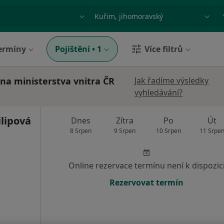
ace, nemoc nebo příjmení
Město nebo region
ermíny
Pojištění
•
1
Více filtrů
vna ministerstva vnitra ČR
Jak řadíme výsledky
vyhledávání?
lipová
Dnes
Zítra
Po
Út
8 Srpen
9 Srpen
10 Srpen
11 Srpe
Online rezervace termínu není k dispozic
Rezervovat termín