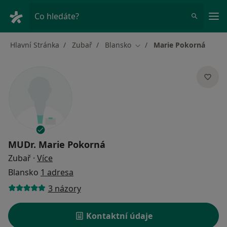
Hla
Co hledáte?
Hlavní Stránka
Zubař
Blansko
Marie Pokorná
Změna města
MUDr.
Marie Pokorná
o specializacích
Zubař
·
Více
Blansko
1 adresa
3 názory
Kontaktní údaje