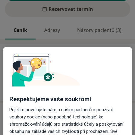
Rezervovat termín
Ceník
Adresy
Názory pacientů (3)
Ceník
Informace o službách a cenách nejsou k dispozici
Tento specialista ještě nepřidával žádné informace o
svých službách.
Respektujeme vaše soukromí
Přijetím povolujete nám a našim partnerům používat
Adresa
soubory cookie (nebo podobné technologie) ke
shromažďování údajů pro statistické účely a poskytování
Praktický zubní lékař
obsahu na základě vašich zvyklostí při procházení. Své
Gellhornova 2,
Blansko
67801