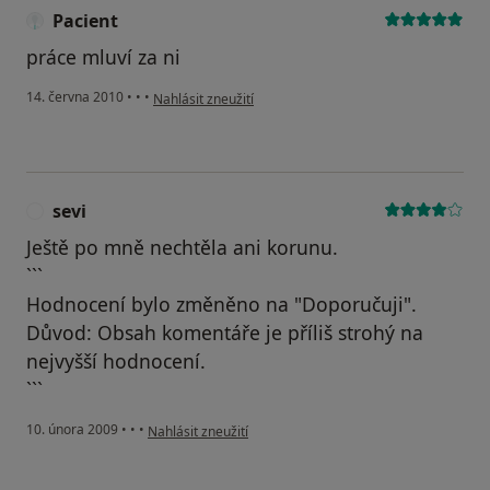
Pacient
práce mluví za ni
podle názoru uživatele Pacient
14. června 2010
•
•
•
Nahlásit zneužití
sevi
S
Ještě po mně nechtěla ani korunu.
```
Hodnocení bylo změněno na "Doporučuji".
Důvod: Obsah komentáře je příliš strohý na
nejvyšší hodnocení.
```
podle názoru uživatele sevi
10. února 2009
•
•
•
Nahlásit zneužití