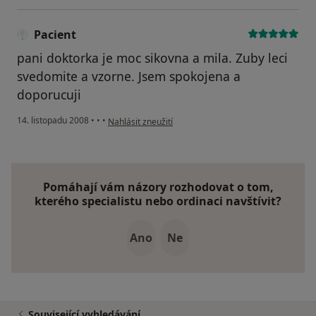
Pacient
pani doktorka je moc sikovna a mila. Zuby leci
svedomite a vzorne. Jsem spokojena a
doporucuji
podle názoru uživatele Pacient
14. listopadu 2008
•
•
•
Nahlásit zneužití
Pomáhají vám názory rozhodovat o tom,
kterého specialistu nebo ordinaci navštívit?
Ano
Ne
Související vyhledávání