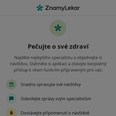
Hla
Zubař • Blansko, jihomoravský
Filtry
• 1
Mapa
Doporučení zubaři s Oborová zdravotní
Pečujte o své zdraví
pojišťovna Blansko
Jak řadíme výsledky vyhledávání?
Najděte nejlepšího specialistu a objednejte si
návštěvu. Stáhněte si aplikaci a získejte bezplatný
přístup k všem funkcím připraveným pro vás:
Snadno spravujte své návštěvy
Odesílejte zprávy svým specialistům
MUDr. Anežka Bělousovová
Dostávejte připomenutí o návštěvě
·
Více
Zubař