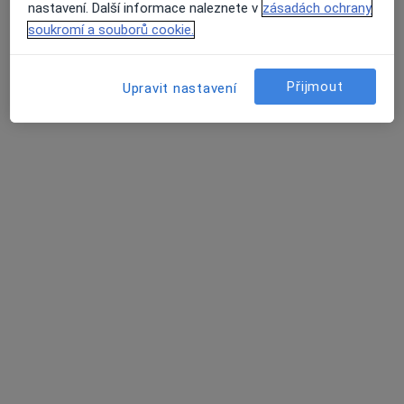
Tento specialista nenabízí online rezervaci termínu na této adrese.
nastavení. Další informace naleznete v
zásadách ochrany
soukromí a souborů cookie.
Rezervovat termín
Přijmout
Upravit nastavení
MUDr. Lucie NEČASOVÁ
Zubař
Rodkovského 2, Blansko
•
Mapa
MUDr. NEČASOVÁ Lucie
Tento specialista nenabízí online rezervaci termínu na této adrese.
Rezervovat termín