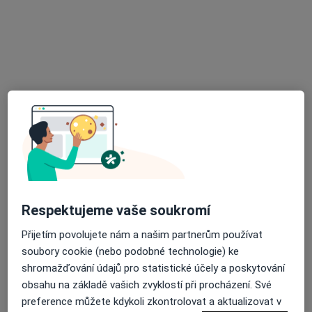
Praktický zubní lékař
Tento specialista nenabízí online rezervaci termínu na této adrese.
Rezervovat termín
Respektujeme vaše soukromí
MUDr. Miluše Matyšková
Zubař
Přijetím povolujete nám a našim partnerům používat
5 názorů
soubory cookie (nebo podobné technologie) ke
shromažďování údajů pro statistické účely a poskytování
Palackého 137, Brno
•
Mapa
obsahu na základě vašich zvyklostí při procházení. Své
Privátní zubní lékař
preference můžete kdykoli zkontrolovat a aktualizovat v