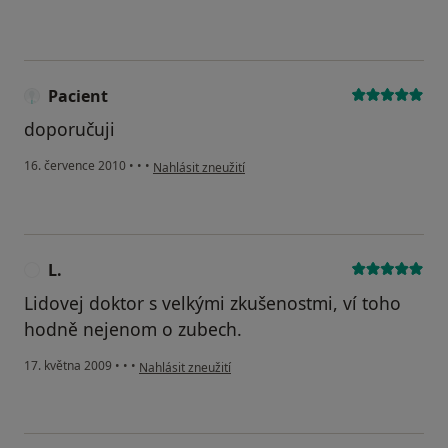
Pacient
doporučuji
podle názoru uživatele Pacient
16. července 2010
•
•
•
Nahlásit zneužití
L.
L
Lidovej doktor s velkými zkušenostmi, ví toho
hodně nejenom o zubech.
podle názoru uživatele L.
17. května 2009
•
•
•
Nahlásit zneužití