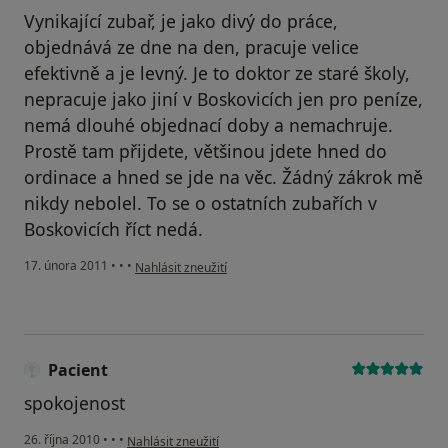
Vynikající zubař, je jako divý do práce,
objednává ze dne na den, pracuje velice
efektivně a je levný. Je to doktor ze staré školy,
nepracuje jako jiní v Boskovicích jen pro peníze,
nemá dlouhé objednací doby a nemachruje.
Prostě tam přijdete, většinou jdete hned do
ordinace a hned se jde na věc. Žádný zákrok mě
nikdy nebolel. To se o ostatních zubařích v
Boskovicích říct nedá.
podle názoru uživatele Pacient
17. února 2011
•
•
•
Nahlásit zneužití
Pacient
spokojenost
podle názoru uživatele Pacient
26. října 2010
•
•
•
Nahlásit zneužití