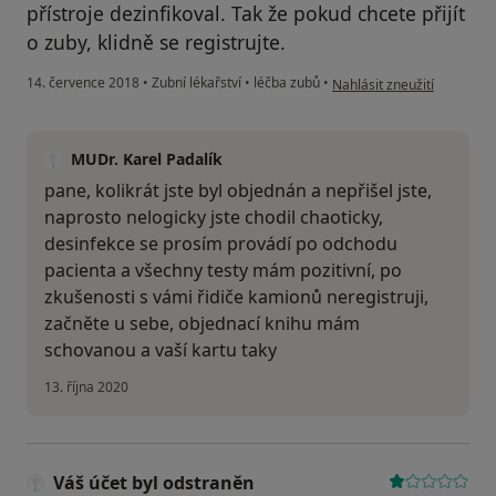
přístroje dezinfikoval. Tak že pokud chcete přijít
o zuby, klidně se registrujte.
podle názoru uživatele Váš
14. července 2018
•
Zubní lékařství
•
léčba zubů
•
Nahlásit zneužití
MUDr. Karel Padalík
pane, kolikrát jste byl objednán a nepřišel jste,
naprosto nelogicky jste chodil chaoticky,
desinfekce se prosím provádí po odchodu
pacienta a všechny testy mám pozitivní, po
zkušenosti s vámi řidiče kamionů neregistruji,
začněte u sebe, objednací knihu mám
schovanou a vaší kartu taky
13. října 2020
Váš účet byl odstraněn