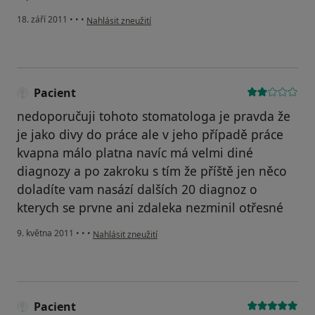
podle názoru uživatele Pacient
18. září 2011
•
•
•
Nahlásit zneužití
Pacient
nedoporučuji tohoto stomatologa je pravda že
je jako divy do práce ale v jeho případě práce
kvapna málo platna navíc má velmi diné
diagnozy a po zakroku s tím že příště jen něco
doladíte vam nasází dalších 20 diagnoz o
kterych se prvne ani zdaleka nezminil otřesné
podle názoru uživatele Pacient
9. května 2011
•
•
•
Nahlásit zneužití
Pacient