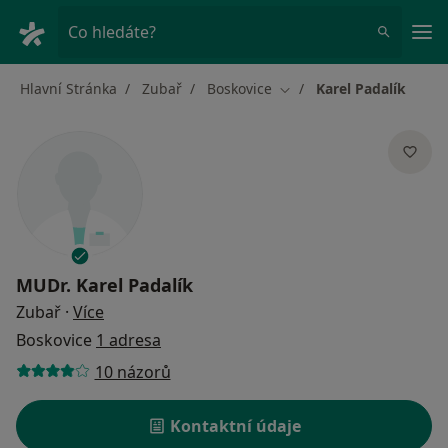
Hla
Co hledáte?
Hlavní Stránka
Zubař
Boskovice
Karel Padalík
Změna města
MUDr.
Karel Padalík
o specializacích
Zubař
·
Více
Boskovice
1 adresa
10 názorů
Kontaktní údaje