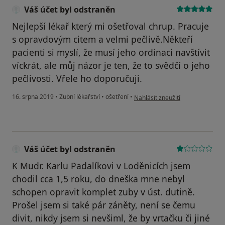
Váš účet byl odstraněn
Nejlepší lékař který mi ošetřoval chrup. Pracuje
s opravdovým citem a velmi pečlivě.Někteří
pacienti si myslí, že musí jeho ordinaci navštívit
víckrát, ale můj názor je ten, že to svědčí o jeho
pečlivosti. Vřele ho doporučuji.
podle názoru uživatele Váš účet 
16. srpna 2019
•
Zubní lékařství
•
ošetření
•
Nahlásit zneužití
Váš účet byl odstraněn
K Mudr. Karlu Padalíkovi v Loděnicích jsem
chodil cca 1,5 roku, do dneška mne nebyl
schopen opravit komplet zuby v úst. dutině.
Prošel jsem si také pár záněty, není se čemu
divit, nikdy jsem si nevšiml, že by vrtačku či jiné