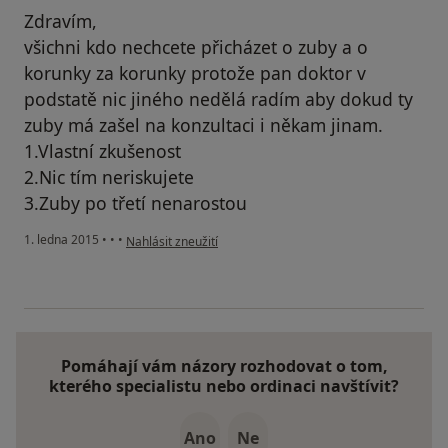
Zdravím,
všichni kdo nechcete přicházet o zuby a o
korunky za korunky protože pan doktor v
podstatě nic jiného nedělá radím aby dokud ty
zuby má zašel na konzultaci i někam jinam.
1.Vlastní zkušenost
2.Nic tím neriskujete
3.Zuby po třetí nenarostou
podle názoru uživatele Váš účet byl odstraněn
1. ledna 2015
•
•
•
Nahlásit zneužití
Pomáhají vám názory rozhodovat o tom,
kterého specialistu nebo ordinaci navštívit?
Ano
Ne