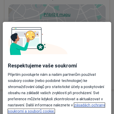
Přiblížit mapu
se otevře v nové záložce
Dostupnost
Na této adrese online kalendář není aktivní
Co mám v takové situaci udělat?
Způsoby platby (soukromé návštěvy)
Na teto adrese lékař přijímá pacienty na pojišťovnu
Detaily
Respektujeme vaše soukromí
Přijetím povolujete nám a našim partnerům používat
Více
soubory cookie (nebo podobné technologie) ke
o adrese
shromažďování údajů pro statistické účely a poskytování
obsahu na základě vašich zvyklostí při procházení. Své
preference můžete kdykoli zkontrolovat a aktualizovat v
Názory
nastavení. Další informace naleznete v
zásadách ochrany
soukromí a souborů cookie.
Přidejte svůj názor