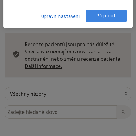
Přijmout
Upravit nastavení
10 názorů
Recenze pacientů jsou pro nás důležité.
Specialisté nemají možnost zaplatit za
odstranění nebo změnu recenze pacienta.
Další informace o názorech
Další informace.
Hledejte v názorech