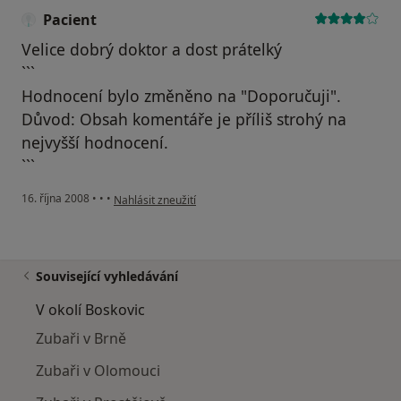
Pacient
Velice dobrý doktor a dost prátelký
```
Hodnocení bylo změněno na "Doporučuji".
Důvod: Obsah komentáře je příliš strohý na
nejvyšší hodnocení.
```
podle názoru uživatele Pacient
16. října 2008
•
•
•
Nahlásit zneužití
Související vyhledávání
V okolí Boskovic
Zubaři v Brně
Zubaři v Olomouci