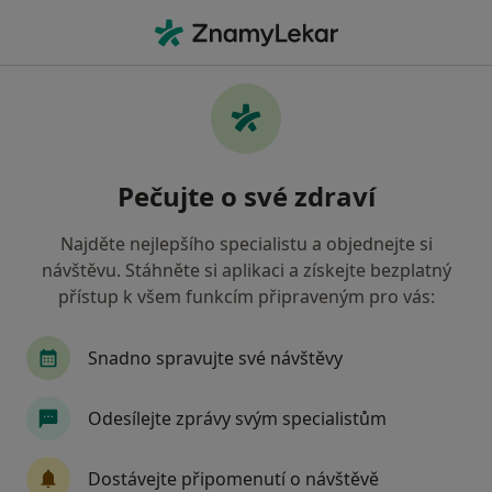
Hla
Oční Lékař • Blansko, jihomoravský
Filtry
• 1
Mapa
Doporučení oční lékaři s Oborová zdravotní
Pečujte o své zdraví
pojišťovna Blansko
Jak řadíme výsledky vyhledávání?
Najděte nejlepšího specialistu a objednejte si
návštěvu. Stáhněte si aplikaci a získejte bezplatný
přístup k všem funkcím připraveným pro vás:
Snadno spravujte své návštěvy
Odesílejte zprávy svým specialistům
MUDr. Věra Šmaterová
Dostávejte připomenutí o návštěvě
Oční lékař