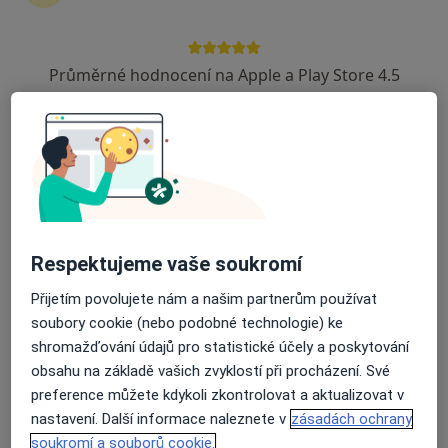
16 názorů
Sadová 33, Blansko
•
Mapa
Průměrné hodnocení na Apple a Play Store 4.5
Oftalmologie
Tento specialista nenabízí online rezervaci termínu na této adrese.
Rezervovat termín
Respektujeme vaše soukromí
Přijetím povolujete nám a našim partnerům používat
soubory cookie (nebo podobné technologie) ke
shromažďování údajů pro statistické účely a poskytování
obsahu na základě vašich zvyklostí při procházení. Své
Petra Marková
preference můžete kdykoli zkontrolovat a aktualizovat v
Oční lékař
nastavení. Další informace naleznete v
zásadách ochrany
soukromí a souborů cookie.
Sadová 33, Blansko
•
Mapa