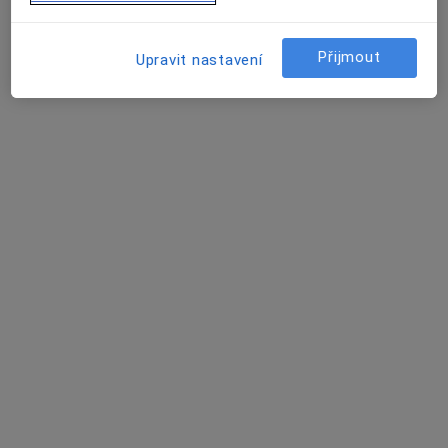
Nemocnice Blansko
Tento specialista nenabízí online rezervaci termínu na této adrese.
Přijmout
Upravit nastavení
Rezervovat termín
MUDr. Jan Horský
Oční lékař
3 názory
Blanenská 982, Kuřim
•
Mapa
Odborný oční lékař