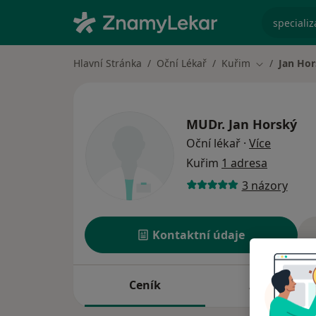
specializ
Hlavní Stránka
Oční Lékař
Kuřim
Jan Ho
Změna měst
MUDr.
Jan Horský
o specia
Oční lékař
·
Více
Kuřim
1 adresa
3 názory
Kontaktní údaje
Ceník
Adresy