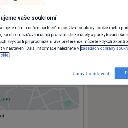
ujeme vaše soukromí
ách nejsou k dispozici
ovolujete nám a našim partnerům používat soubory cookie (nebo po
ádné informace o svých službách.
e) ke shromažďování údajů pro statistické účely a poskytování obs
ich zvyklostí při procházení. Své preference můžete kdykoli zkontro
t v nastavení. Další informace naleznete v
zásadách ochrany soukr
okie.
P
Upravit nastavení
 mapu
 otevře v nové záložce
ní