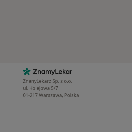
Kontakt
ZnamyLekar - Hlavní stránka
ZnanyLekarz Sp. z o.o.
ul. Kolejowa 5/7
01-217 Warszawa, Polska