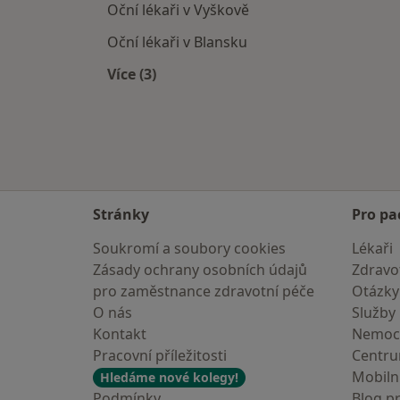
Oční lékaři v Vyškově
Oční lékaři v Blansku
Více (3)
Více v kategorii: V okolí Kuřimi
Stránky
Pro pa
Soukromí a soubory cookies
Lékaři
Zásady ochrany osobních údajů
Zdravot
pro zaměstnance zdravotní péče
Otázky
O nás
Služby
Kontakt
Nemoc
Pracovní příležitosti
Centr
Mobilní
Hledáme nové kolegy!
Podmínky
Blog p