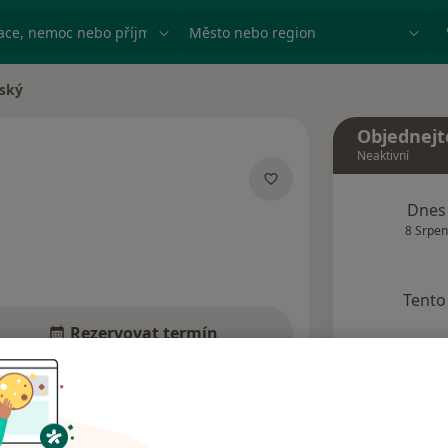
ace, nemoc nebo příjmení
Město nebo region
rský
a
Objednejt
Neaktivní
lizacích
Dnes
8 Srpen
Tento 
Rezervovat termín
Názory pacientů (3)