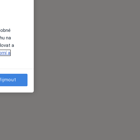
dobné
ahu na
lovat a
omí a
řijmout