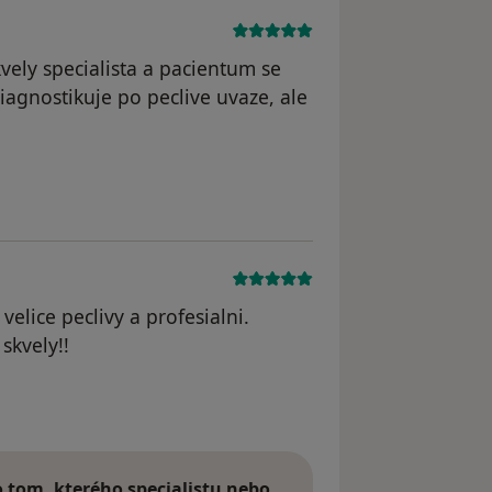
kvely specialista a pacientum se
iagnostikuje po peclive uvaze, ale
 velice peclivy a profesialni.
skvely!!
tom, kterého specialistu nebo