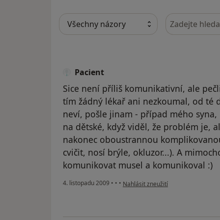
Hledejte v ná
Pacient
Sice není příliš komunikativní, ale pečl
tím žádný lékař ani nezkoumal, od té d
neví, pošle jinam - případ mého syna, 
na dětské, když viděl, že problém je, 
nakonec oboustrannou komplikovanou 
cvičit, nosí brýle, okluzor...). A mimoc
komunikovat musel a komunikoval :)
podle názoru uživatele Pacient
4. listopadu 2009
•
•
•
Nahlásit zneužití