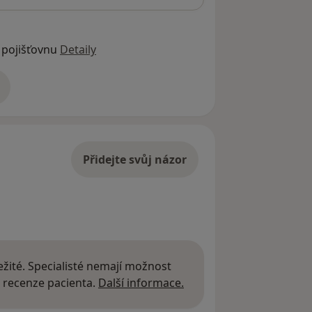
 pojišťovnu
Detaily
adrese
Přidejte svůj názor
žité. Specialisté nemají možnost
Další informace o názor
 recenze pacienta.
Další informace.