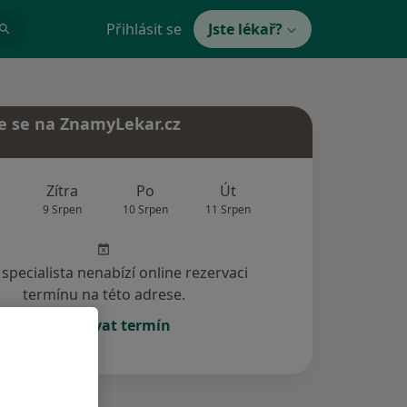
Přihlásit se
Jste lékař?
e se na ZnamyLekar.cz
Zítra
Po
Út
St
Čt
9 Srpen
10 Srpen
11 Srpen
12 Srpen
13 Srp
specialista nenabízí online rezervaci
termínu na této adrese.
Rezervovat termín