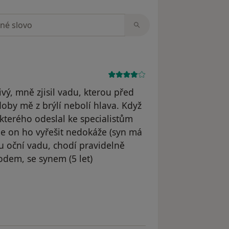
zorech
ivý, mně zjisil vadu, kterou před
oby mě z brýlí nebolí hlava. Když
kterého odeslal ke specialistům
ale on ho vyřešit nedokáže (syn má
oční vadu, chodí pravidelně
hodem, se synem (5 let)