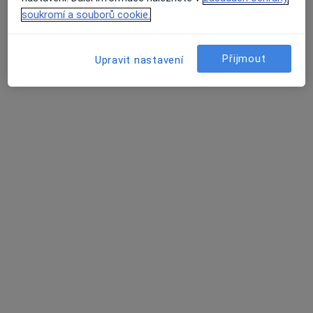
Tento specialista nenabízí online rezervaci termínu na této adrese.
soukromí a souborů cookie.
Rezervovat termín
Přijmout
Upravit nastavení
MDDr. Marta Stehlíková (Fialová)
Zubař
10 názorů
Pražská 96, Brno
•
Mapa
Ascendent s.r.o.
Tento specialista nenabízí online rezervaci termínu na této adrese.