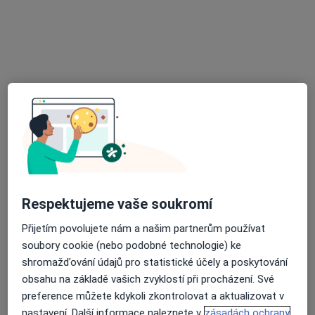
Zubní lékařka
Tento specialista nenabízí online rezervaci termínu na této adrese.
Rezervovat termín
Respektujeme vaše soukromí
MUDr. Dagmar Kopecká
Přijetím povolujete nám a našim partnerům používat
Zubař
soubory cookie (nebo podobné technologie) ke
23 názorů
shromažďování údajů pro statistické účely a poskytování
Kamínky 15, Brno
•
Mapa
obsahu na základě vašich zvyklostí při procházení. Své
Privátní stomatologická ordinace
preference můžete kdykoli zkontrolovat a aktualizovat v
nastavení. Další informace naleznete v
zásadách ochrany