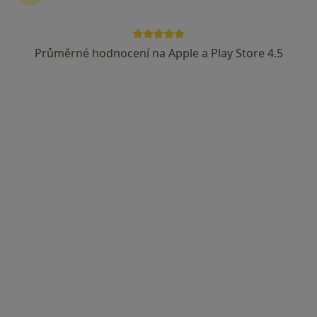
Průměrné hodnocení na Apple a Play Store 4.5
Poliklinika Břeclav s.r.o.
·
Více
Alergolog, Chirurg, Dermatolog
40 názorů
Bří Mrštíků 38, Břeclav
•
Mapa
Poliklinika Břeclav s.r.o.
Tato klinika nemá specialisty s dostupnými termíny v online kalendáři
Zobrazit profil