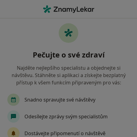
Hla
Alergologie
Filtry
• 1
Mapa
Alergologie
Pečujte o své zdraví
Jak řadíme výsledky vyhledávání?
Najděte nejlepšího specialistu a objednejte si
návštěvu. Stáhněte si aplikaci a získejte bezplatný
Vyberte město, ve kterém hledáte specialistu
přístup k všem funkcím připraveným pro vás:
Praha
Brno
Snadno spravujte své návštěvy
Odesílejte zprávy svým specialistům
Dostávejte připomenutí o návštěvě