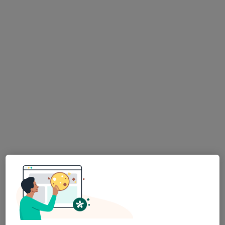
POLIKLINIKA OPATOVSKÁ - Medifin
·
Více
Alergolog, Dermatolog, Diabetolog
19 názorů
Opatovská 1763/11, Praha
•
Mapa
POLIKLINIKA OPATOVSKÁ - Medifin
Tato klinika nemá specialisty s dostupnými termíny v online kalendáři
Zobrazit profil