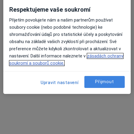
POLIKLINIKA CHOCEŇ, a.s.
·
Více
Respektujeme vaše soukromí
Alergolog, Chirurg, Dermatolog
11 názorů
Přijetím povolujete nám a našim partnerům používat
Smetanova 830, Choceň
•
Mapa
soubory cookie (nebo podobné technologie) ke
POLIKLINIKA CHOCEŇ, a.s.
shromažďování údajů pro statistické účely a poskytování
obsahu na základě vašich zvyklostí při procházení. Své
Tato klinika nemá specialisty s dostupnými termíny v online kalendáři
preference můžete kdykoli zkontrolovat a aktualizovat v
Zobrazit profil
nastavení. Další informace naleznete v
zásadách ochrany
soukromí a souborů cookie.
Přijmout
Upravit nastavení
Poliklinika Petrovice
·
Více
Alergolog, Chirurg, Dermatolog