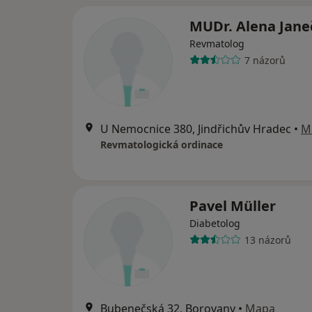
MUDr. Alena Jane
Revmatolog
7 názorů
U Nemocnice 380, Jindřichův Hradec
•
M
Revmatologická ordinace
Pavel Müller
Diabetolog
13 názorů
Bubenečská 32, Borovany
•
Mapa