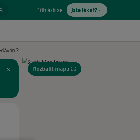
Přihlásit se
Jste lékař?
edávání?
Rozbalit mapu
Po
Út
St
10 Srpen
11 Srpen
12 Srpen
i