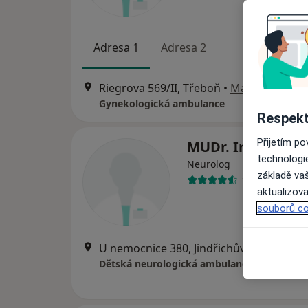
Adresa 1
Adresa 2
Riegrova 569/II, Třeboň
•
Mapa
Gynekologická ambulance
Respekt
Přijetím p
MUDr. Irena Borč
technologi
Neurolog
základě vaš
17 názorů
aktualizova
souborů co
U nemocnice 380, Jindřichův Hradec
•
M
Dětská neurologická ambulance