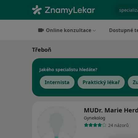
specializ
Online konzultace
Dostupné t
Třeboň
Jakého specialistu hledáte?
Internista
Praktický lékař
Z
MUDr. Marie Her
Gynekolog
24 názorů