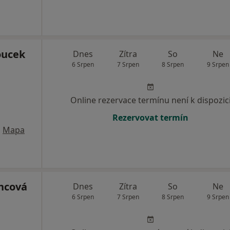
oucek
Dnes
Zítra
So
Ne
6 Srpen
7 Srpen
8 Srpen
9 Srpen
Online rezervace termínu není k dispozic
Rezervovat termín
•
Mapa
ncová
Dnes
Zítra
So
Ne
6 Srpen
7 Srpen
8 Srpen
9 Srpen