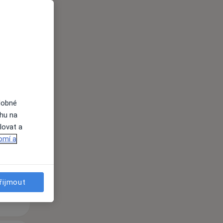
dobné
Po
Út
St
ahu na
10 Srpen
11 Srpen
12 Srpen
lovat a
omí a
i
řijmout