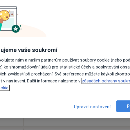
Rezervovat termín
ujeme vaše soukromí
ovolujete nám a našim partnerům používat soubory cookie (nebo po
inová
Dnes
Zítra
So
Ne
e) ke shromažďování údajů pro statistické účely a poskytování obs
6 Srpen
7 Srpen
8 Srpen
9 Srpen
ich zvyklostí při procházení. Své preference můžete kdykoli zkontro
t v nastavení. Další informace naleznete v
zásadách ochrany soukr
Online rezervace termínu není k dispozic
okie.
Rezervovat termín
apa
P
Upravit nastavení