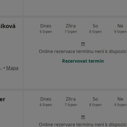
íková
Dnes
Zítra
So
Ne
6 Srpen
7 Srpen
8 Srpen
9 Srpen
Online rezervace termínu není k dispozic
Rezervovat termín
na 699, Suchdol nad Lužnicí
•
Mapa
er
Dnes
Zítra
So
Ne
6 Srpen
7 Srpen
8 Srpen
9 Srpen
Online rezervace termínu není k dispozic