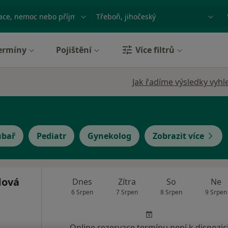
ace, nemoc nebo příjmení
Město nebo region
ermíny
Pojištění
Více filtrů
Jak řadíme výsledky vyhl
ubař
Pediatr
Gynekolog
Zobrazit více
dová
Dnes
Zítra
So
Ne
6 Srpen
7 Srpen
8 Srpen
9 Srpen
Online rezervace termínu není k dispozic