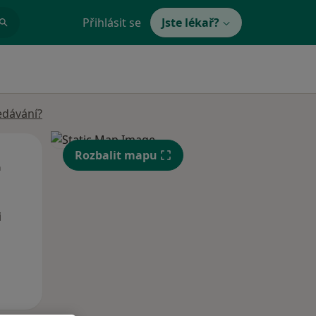
Přihlásit se
Jste lékař?
edávání?
Út
St
Čt
Rozbalit mapu
n
11 Srpen
12 Srpen
13 Srpen
i