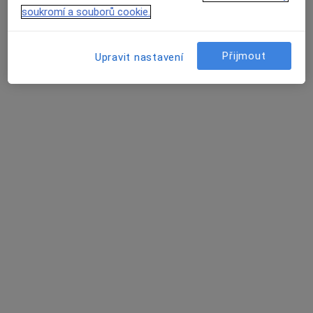
soukromí a souborů cookie.
č.d. 82, Budkov
•
Mapa
Praktický lékař pro dospělé
Tento specialista nenabízí online rezervaci termínu na této adrese.
Přijmout
Upravit nastavení
Rezervovat termín
MUDr. Gabriela Langhammerová
·
Více
Praktický lékař
65 názorů
Hradební 132, Telč
•
Mapa