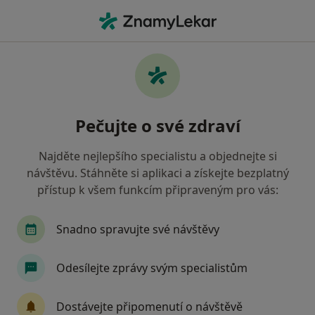
Hla
Dačice, jihočeský
Filtry
Mapa
Dačice
Pečujte o své zdraví
Jak řadíme výsledky vyhledávání?
Najděte nejlepšího specialistu a objednejte si
návštěvu. Stáhněte si aplikaci a získejte bezplatný
Jakého specialistu hledáte?
přístup k všem funkcím připraveným pro vás:
Praktický lékař
Zubař
Pediatr
Derma
Snadno spravujte své návštěvy
Odesílejte zprávy svým specialistům
Dostávejte připomenutí o návštěvě