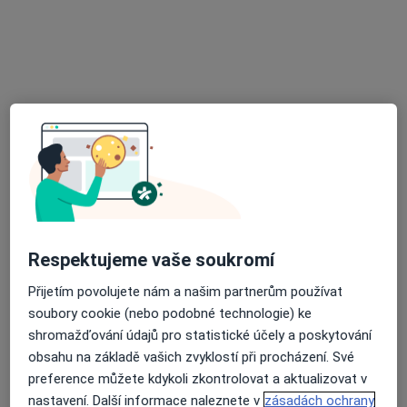
MUDr. Miloš Kellner
Praktický lékař
8 názorů
Antonínská 85/II, Dačice
•
Mapa
Ordinace praktického lékaře
Tento specialista nenabízí online rezervaci termínu na této adrese.
Rezervovat termín
Respektujeme vaše soukromí
Přijetím povolujete nám a našim partnerům používat
soubory cookie (nebo podobné technologie) ke
shromažďování údajů pro statistické účely a poskytování
obsahu na základě vašich zvyklostí při procházení. Své
MUDr. Jiřina Františková
preference můžete kdykoli zkontrolovat a aktualizovat v
Praktický lékař
nastavení. Další informace naleznete v
zásadách ochrany