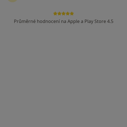
Průměrné hodnocení na Apple a Play Store 4.5
MUDr. František Weidenthaler
Gynekolog
16 názorů
9. května V./161, Dačice
•
Mapa
Gynekologická ambulance
Tento specialista nenabízí online rezervaci termínu na této adrese.
Rezervovat termín