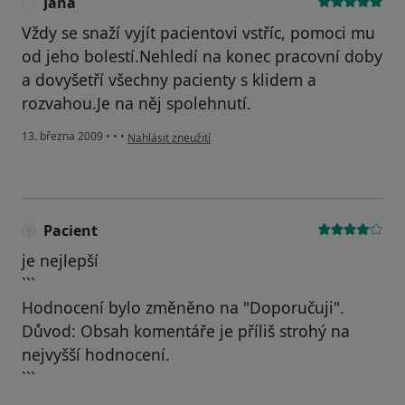
Jana
J
Vždy se snaží vyjít pacientovi vstříc, pomoci mu
od jeho bolestí.Nehledí na konec pracovní doby
a dovyšetří všechny pacienty s klidem a
rozvahou.Je na něj spolehnutí.
podle názoru uživatele Jana
13. března 2009
•
•
•
Nahlásit zneužití
Pacient
je nejlepší
```
Hodnocení bylo změněno na "Doporučuji".
Důvod: Obsah komentáře je příliš strohý na
nejvyšší hodnocení.
```