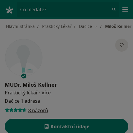
Hla
Co hledáte?
Hlavní Stránka
Praktický Lékař
Dačice
Miloš Kellner
Změna města
MUDr.
Miloš Kellner
o specializacích
Praktický lékař
·
Více
Dačice
1 adresa
8 názorů
Kontaktní údaje