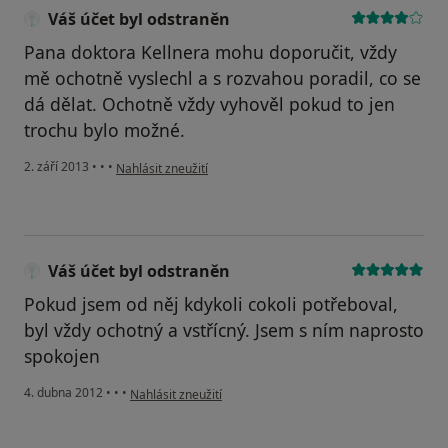
Váš účet byl odstraněn
Pana doktora Kellnera mohu doporučit, vždy
mě ochotně vyslechl a s rozvahou poradil, co se
dá dělat. Ochotně vždy vyhověl pokud to jen
trochu bylo možné.
podle názoru uživatele Váš účet byl odstraněn
2. září 2013
•
•
•
Nahlásit zneužití
Váš účet byl odstraněn
Pokud jsem od něj kdykoli cokoli potřeboval,
byl vždy ochotný a vstřícný. Jsem s ním naprosto
spokojen
podle názoru uživatele Váš účet byl odstraněn
4. dubna 2012
•
•
•
Nahlásit zneužití