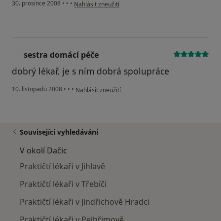
podle názoru uživatele Pacient
30. prosince 2008
•
•
•
Nahlásit zneužití
sestra domácí péče
S
dobrý lékař, je s ním dobrá spolupráce
podle názoru uživatele sestra domácí péče
10. listopadu 2008
•
•
•
Nahlásit zneužití
Související vyhledávání
V okolí Dačic
Praktičtí lékaři v Jihlavě
Praktičtí lékaři v Třebíči
Praktičtí lékaři v Jindřichově Hradci
Praktičtí lékaři v Pelhřimově