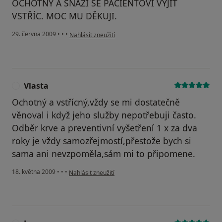
OCHOTNÝ A SNAŽÍ SE PACIENTOVI VYJÍT
VSTŘÍC. MOC MU DĚKUJI.
podle názoru uživatele Pacient
29. června 2009
•
•
•
Nahlásit zneužití
Vlasta
V
Ochotný a vstřícný,vždy se mi dostatečně
věnoval i když jeho služby nepotřebuji často.
Odběr krve a preventivní vyšetření 1 x za dva
roky je vždy samozřejmostí,přestože bych si
sama ani nevzpoměla,sám mi to připomene.
podle názoru uživatele Vlasta
18. května 2009
•
•
•
Nahlásit zneužití