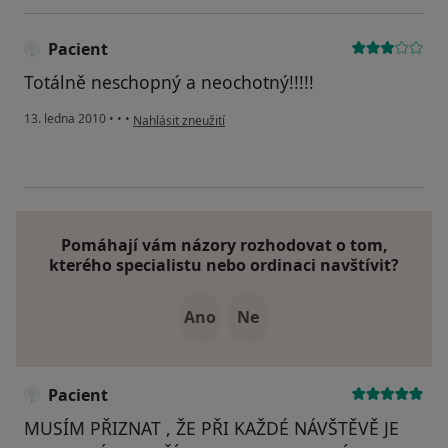
Pacient
Totálně neschopný a neochotný!!!!!
podle názoru uživatele Pacient
13. ledna 2010
•
•
•
Nahlásit zneužití
Pomáhají vám názory rozhodovat o tom,
kterého specialistu nebo ordinaci navštívit?
Ano
Ne
Pacient
MUSÍM PŘIZNAT , ŽE PŘI KAŽDÉ NÁVŠTĚVĚ JE