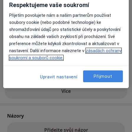
Respektujeme vaše soukromí
Přijetím povolujete nám a našim partnerům používat
Přiblížit mapu
se otevře v nové záložce
soubory cookie (nebo podobné technologie) ke
shromažďování údajů pro statistické účely a poskytování
Dostupnost
Na této adrese online kalendář není aktivní
obsahu na základě vašich zvyklostí při procházení. Své
Co mám v takové situaci udělat?
preference můžete kdykoli zkontrolovat a aktualizovat v
nastavení. Další informace naleznete v
zásadách ochrany
soukromí a souborů cookie.
Způsoby platby (soukromé návštěvy)
Na teto adrese lékař přijímá pacienty na pojišťovnu
Detaily
Přijmout
Upravit nastavení
Více
o adrese
Názory
Přidejte svůj názor