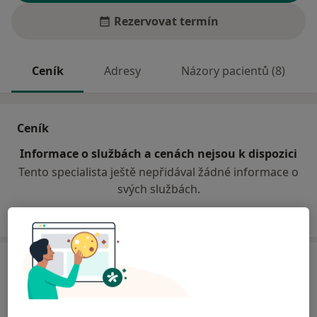
Rezervovat termín
Ceník
Adresy
Názory pacientů (8)
Ceník
Informace o službách a cenách nejsou k dispozici
Tento specialista ještě nepřidával žádné informace o
svých službách.
Adresa
Ordinace praktického lékaře
Antonínská 85/II,
Dačice
38001